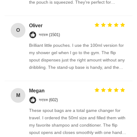
the pouch is squeezed. They're perfect for
decanting lotion, body wash, and even thicker
creams. The packaging feels high-quality, and the
compact shape saves so much space.
Oliver
O
সহায়ক (1501)
Brilliant little pouches. I use the 100ml version for
my shower gel when I go to the gym. The flip
spout dispenses just the right amount without any
dribbling. The stand-up base is handy, and the
seal is completely secure—no mess inside my kit
bag. They clean out easily and are perfect for
reusing again and again.
Megan
M
সহায়ক (602)
These spout bags are a total game changer for
travel. I ordered the 50ml size and filled them with
my favorite shampoo and conditioner. The flip
spout opens and closes smoothly with one hand,