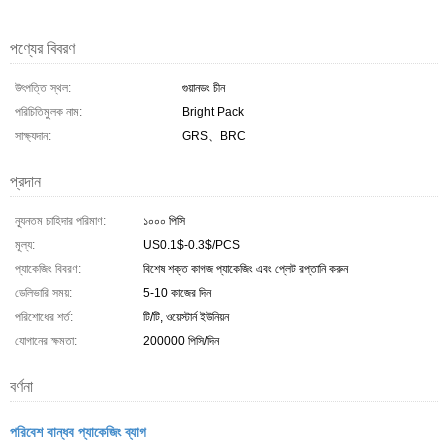
পণ্যের বিবরণ
উৎপত্তি স্থল:
গুয়ানডং চীন
পরিচিতিমুলক নাম:
Bright Pack
সাক্ষ্যদান:
GRS、BRC
প্রদান
ন্যূনতম চাহিদার পরিমাণ:
১০০০ পিসি
মূল্য:
US0.1$-0.3$/PCS
প্যাকেজিং বিবরণ:
বিশেষ শক্ত কাগজ প্যাকেজিং এবং প্লেট রপ্তানি করুন
ডেলিভারি সময়:
5-10 কাজের দিন
পরিশোধের শর্ত:
টি/টি, ওয়েস্টার্ন ইউনিয়ন
যোগানের ক্ষমতা:
200000 পিসি/দিন
বর্ণনা
পরিবেশ বান্ধব প্যাকেজিং ব্যাগ