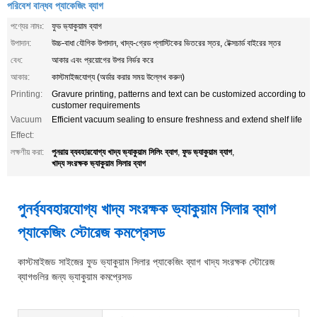
পরিবেশ বান্ধব প্যাকেজিং ব্যাগ
পণ্যের নামঃ:
ফুড ভ্যাকুয়াম ব্যাগ
উপাদান:
উচ্চ-বাধা যৌগিক উপাদান, খাদ্য-গ্রেড প্লাস্টিকের ভিতরের স্তর, টেক্সচার্ড বাইরের স্তর
বেধ:
আকার এবং প্রয়োগের উপর নির্ভর করে
আকার:
কাস্টমাইজযোগ্য (অর্ডার করার সময় উল্লেখ করুন)
Printing:
Gravure printing, patterns and text can be customized according to
customer requirements
Vacuum
Efficient vacuum sealing to ensure freshness and extend shelf life
Effect:
পুনরায় ব্যবহারযোগ্য খাদ্য ভ্যাকুয়াম সিলিং ব্যাগ
ফুড ভ্যাকুয়াম ব্যাগ
লক্ষণীয় করা:
,
,
খাদ্য সংরক্ষক ভ্যাকুয়াম সিলার ব্যাগ
পুনর্ব্যবহারযোগ্য খাদ্য সংরক্ষক ভ্যাকুয়াম সিলার ব্যাগ
প্যাকেজিং স্টোরেজ কমপ্রেসড
কাস্টমাইজড সাইজের ফুড ভ্যাকুয়াম সিলার প্যাকেজিং ব্যাগ খাদ্য সংরক্ষক স্টোরেজ
ব্যাগগুলির জন্য ভ্যাকুয়াম কমপ্রেসড