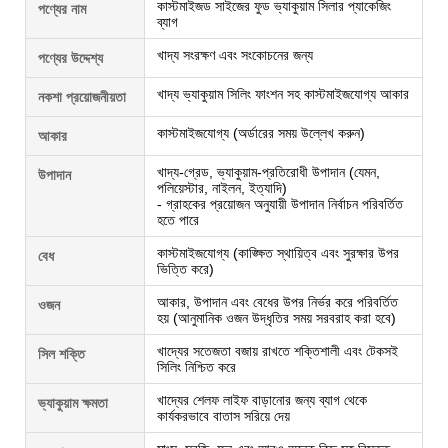
কাস্টমাইজড সাইজের ফুড ভ্যাকুয়াম সিলার প্যাকেজিং
পণ্যের নাম
ব্যাগ
খাদ্য সংরক্ষণ এবং সংকোচনের জন্য
পণ্যের উদ্দেশ্য
খাদ্য ভ্যাকুয়াম সিলিং ফাংশন সহ কাস্টমাইজযোগ্য আকার
নকশা প্রয়োজনীয়তা
কাস্টমাইজযোগ্য (অর্ডারের সময় উল্লেখ করুন)
আকার
খাদ্য-গ্রেড, ভ্যাকুয়াম-প্রতিরোধী উপাদান (যেমন,
উপাদান
পলিয়েস্টার, নাইলন, ইত্যাদি)
- গ্রাহকের প্রয়োজন অনুযায়ী উপাদান নির্বাচন পরিবর্তিত
হতে পারে
কাস্টমাইজযোগ্য (কাঙ্ক্ষিত স্থায়িত্ব এবং সুরক্ষার উপর
বেধ
ভিত্তি করে)
আকার, উপাদান এবং বেধের উপর নির্ভর করে পরিবর্তিত
ওজন
হয় (আনুমানিক ওজন উদ্ধৃতির সময় সরবরাহ করা হবে)
খাদ্যের সতেজতা বজায় রাখতে শক্তিশালী এবং টেকসই
সিল শক্তি
সিলিং নিশ্চিত করে
খাদ্যের শেলফ লাইফ বাড়ানোর জন্য ব্যাগ থেকে
ভ্যাকুয়াম ক্ষমতা
কার্যকরভাবে বাতাস সরিয়ে দেয়