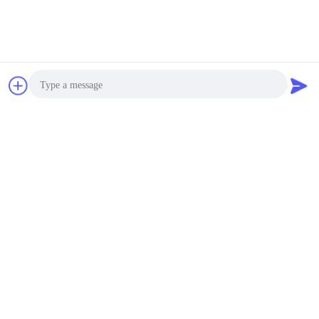
চ্যাট
উদ্ধৃতির জন্য আবেদন
Photo
Video Call
Audio Call