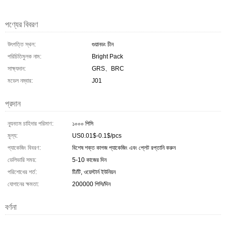
পণ্যের বিবরণ
উৎপত্তি স্থল:
গুয়ানডং চীন
পরিচিতিমুলক নাম:
Bright Pack
সাক্ষ্যদান:
GRS、BRC
মডেল নম্বার:
J01
প্রদান
ন্যূনতম চাহিদার পরিমাণ:
১০০০ পিসি
মূল্য:
US0.01$-0.1$/pcs
প্যাকেজিং বিবরণ:
বিশেষ শক্ত কাগজ প্যাকেজিং এবং প্লেট রপ্তানি করুন
ডেলিভারি সময়:
5-10 কাজের দিন
পরিশোধের শর্ত:
টি/টি, ওয়েস্টার্ন ইউনিয়ন
যোগানের ক্ষমতা:
200000 পিসি/দিন
বর্ণনা