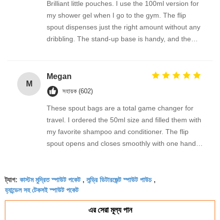
Brilliant little pouches. I use the 100ml version for
my shower gel when I go to the gym. The flip
spout dispenses just the right amount without any
dribbling. The stand-up base is handy, and the
seal is completely secure—no mess inside my kit
bag. They clean out easily and are perfect for
reusing again and again.
Megan
M
সহায়ক (602)
These spout bags are a total game changer for
travel. I ordered the 50ml size and filled them with
my favorite shampoo and conditioner. The flip
spout opens and closes smoothly with one hand,
and I've had zero leaks in my toiletry bag even
after multiple flights. Lightweight, sturdy, and easy
কাস্টম মুদ্রিত স্পাউট পকেট
লন্ড্রি ডিটারজেন্ট স্পাউট পাউচ
to refill. I'll never go back to bulky travel bottles.
ট্যাগ:
,
,
হ্যান্ডেল সহ টেকসই স্পাউট পকেট
এর সেরা মূল্য পান