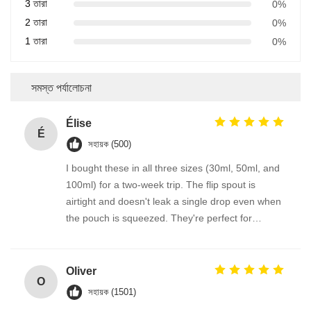
3 তারা
0%
2 তারা
0%
1 তারা
0%
সমস্ত পর্যালোচনা
Élise
É
সহায়ক (500)
I bought these in all three sizes (30ml, 50ml, and
100ml) for a two-week trip. The flip spout is
airtight and doesn't leak a single drop even when
the pouch is squeezed. They're perfect for
decanting lotion, body wash, and even thicker
creams. The packaging feels high-quality, and the
compact shape saves so much space.
Oliver
O
সহায়ক (1501)