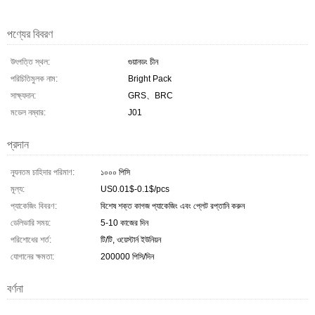
পণ্যের বিবরণ
উৎপত্তি স্থল:
গুয়ানডং চীন
পরিচিতিমুলক নাম:
Bright Pack
সাক্ষ্যদান:
GRS、BRC
মডেল নম্বার:
J01
প্রদান
ন্যূনতম চাহিদার পরিমাণ:
১০০০ পিসি
মূল্য:
US0.01$-0.1$/pcs
প্যাকেজিং বিবরণ:
বিশেষ শক্ত কাগজ প্যাকেজিং এবং প্লেট রপ্তানি করুন
ডেলিভারি সময়:
5-10 কাজের দিন
পরিশোধের শর্ত:
টি/টি, ওয়েস্টার্ন ইউনিয়ন
যোগানের ক্ষমতা:
200000 পিসি/দিন
বর্ণনা