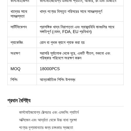
কাস্টমাইজেশন
কাস্টমাইজযোগ্য এমবসিং প্যাটার্ন, আকার, রং এবং ডিজাইন
খাদ্যের সাথে
খাদ্য পণ্যের বিস্তৃত পরিসরের সাথে সামঞ্জস্যপূর্ণ
সামঞ্জস্যতা
সার্টিফিকেশন
প্রাসঙ্গিক খাদ্য নিরাপত্তা এবং স্বাস্থ্যবিধি মানগুলির সাথে
সঙ্গতিপূর্ণ (যেমন, FDA, EU প্রবিধান)
প্যাকেজিং
রোল বা পৃথক ব্যাগে প্যাক করা হয়
সংরক্ষণ
সরাসরি সূর্যালোক থেকে দূরে, একটি শীতল, শুকনো এবং
পরিষ্কার পরিবেশে সংরক্ষণ করুন
MOQ
18000PCS
শিপিং
আন্তর্জাতিক শিপিং উপলব্ধ
প্রধান বৈশিষ্ট্য
কাস্টমাইজযোগ্য টেক্সচার এবং এমবসিং প্যাটার্ন
অক্সিজেন এবং আর্দ্রতা থেকে উচ্চ বাধা সুরক্ষা
পণ্যের দৃশ্যমানতার জন্য চমৎকার স্বচ্ছতা