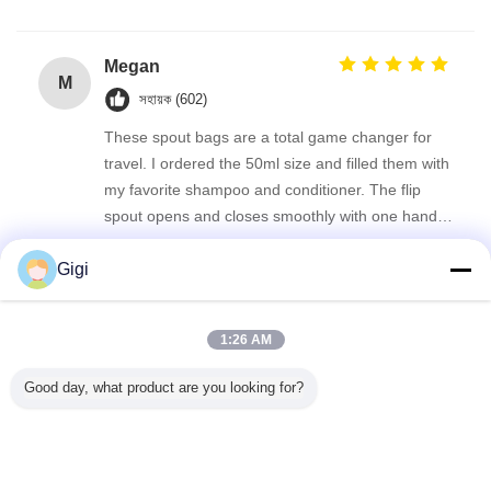
seal is completely secure—no mess inside my kit
bag. They clean out easily and are perfect for
reusing again and again.
Megan
M
সহায়ক (602)
These spout bags are a total game changer for
travel. I ordered the 50ml size and filled them with
my favorite shampoo and conditioner. The flip
spout opens and closes smoothly with one hand,
and I've had zero leaks in my toiletry bag even
Gigi
after multiple flights. Lightweight, sturdy, and easy
কাস্টম মুদ্রিত স্পাউট পকেট
লন্ড্রি ডিটারজেন্ট স্পাউট পাউচ
to refill. I'll never go back to bulky travel bottles.
ট্যাগ:
,
,
হ্যান্ডেল সহ টেকসই স্পাউট পকেট
1:26 AM
এর সেরা মূল্য পান
Good day, what product are you looking for?
মাংস এবং ডেলি প্যাকেজিংয়ের জন্য ফয়েল
টেক্সচারযুক্ত ভ্যাকুয়াম সিলার ব্যাগ