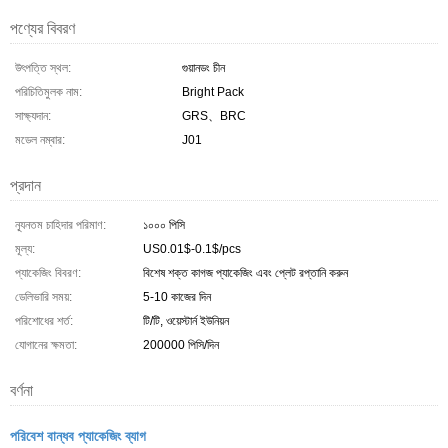
পণ্যের বিবরণ
উৎপত্তি স্থল:
গুয়ানডং চীন
পরিচিতিমুলক নাম:
Bright Pack
সাক্ষ্যদান:
GRS、BRC
মডেল নম্বার:
J01
প্রদান
ন্যূনতম চাহিদার পরিমাণ:
১০০০ পিসি
মূল্য:
US0.01$-0.1$/pcs
প্যাকেজিং বিবরণ:
বিশেষ শক্ত কাগজ প্যাকেজিং এবং প্লেট রপ্তানি করুন
ডেলিভারি সময়:
5-10 কাজের দিন
পরিশোধের শর্ত:
টি/টি, ওয়েস্টার্ন ইউনিয়ন
যোগানের ক্ষমতা:
200000 পিসি/দিন
বর্ণনা
পরিবেশ বান্ধব প্যাকেজিং ব্যাগ