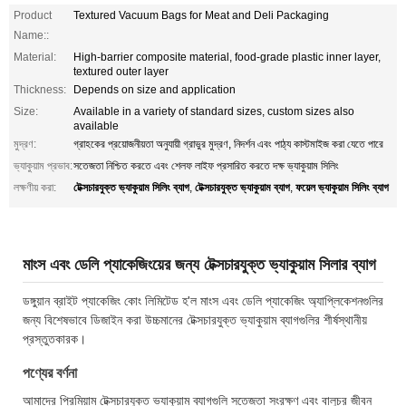
Product
Textured Vacuum Bags for Meat and Deli Packaging
Name::
Material:
High-barrier composite material, food-grade plastic inner layer,
textured outer layer
Thickness:
Depends on size and application
Size:
Available in a variety of standard sizes, custom sizes also
available
মুদ্রণ:
গ্রাহকের প্রয়োজনীয়তা অনুযায়ী গ্রাভুর মুদ্রণ, নিদর্শন এবং পাঠ্য কাস্টমাইজ করা যেতে পারে
ভ্যাকুয়াম প্রভাব:
সতেজতা নিশ্চিত করতে এবং শেলফ লাইফ প্রসারিত করতে দক্ষ ভ্যাকুয়াম সিলিং
টেক্সচারযুক্ত ভ্যাকুয়াম সিলিং ব্যাগ
টেক্সচারযুক্ত ভ্যাকুয়াম ব্যাগ
ফয়েল ভ্যাকুয়াম সিলিং ব্যাগ
লক্ষণীয় করা:
,
,
মাংস এবং ডেলি প্যাকেজিংয়ের জন্য টেক্সচারযুক্ত ভ্যাকুয়াম সিলার ব্যাগ
ডঙ্গুয়ান ব্রাইট প্যাকেজিং কোং লিমিটেড হ'ল মাংস এবং ডেলি প্যাকেজিং অ্যাপ্লিকেশনগুলির
জন্য বিশেষভাবে ডিজাইন করা উচ্চমানের টেক্সচারযুক্ত ভ্যাকুয়াম ব্যাগগুলির শীর্ষস্থানীয়
প্রস্তুতকারক।
পণ্যের বর্ণনা
আমাদের প্রিমিয়াম টেক্সচারযুক্ত ভ্যাকুয়াম ব্যাগগুলি সতেজতা সংরক্ষণ এবং বালুচর জীবন