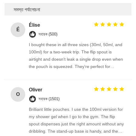
সমস্ত পর্যালোচনা
Élise
É
সহায়ক (500)
I bought these in all three sizes (30ml, 50ml, and
100ml) for a two-week trip. The flip spout is
airtight and doesn't leak a single drop even when
the pouch is squeezed. They're perfect for
decanting lotion, body wash, and even thicker
creams. The packaging feels high-quality, and the
compact shape saves so much space.
Oliver
O
সহায়ক (1501)
Brilliant little pouches. I use the 100ml version for
my shower gel when I go to the gym. The flip
spout dispenses just the right amount without any
dribbling. The stand-up base is handy, and the