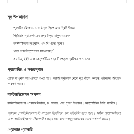
মূল উপকারিতা
প্রসারিত টেক্সচার থেকে উন্নত গ্রিপ এবং স্থিতিশীলতা
প্রিমিয়াম প্যাকেজিংয়ের জন্য উন্নত চাক্ষুষ আবেদন
কাস্টমাইজযোগ্য ব্র্যান্ডিং এবং বিপণনের সুযোগ
খাদ্য পণ্য বিস্তৃত সঙ্গে সামঞ্জস্যপূর্ণ
এফডিএ, ইইউ এবং আন্তর্জাতিক খাদ্য নিরাপত্তা প্রবিধান মেনে চলে
প্যাকেজিং ও সঞ্চয়স্থান
রোলস বা পৃথক ব্যাগগুলিতে পাওয়া যায়। সরাসরি সূর্যালোক থেকে দূরে শীতল, শুকনো, পরিষ্কার পরিবেশে
সংরক্ষণ করুন।
কাস্টমাইজেশন অপশন
কাস্টমাইজযোগ্য এমবসড ডিজাইন, রং, আকার, এবং মুদ্রণ উপলব্ধ। আন্তর্জাতিক শিপিং সমর্থিত।
দ্রষ্টব্যঃ স্পেসিফিকেশনগুলি সাধারণ নির্দেশিকা এবং পরিবর্তিত হতে পারে। সঠিক প্রয়োজনীয়তা
এবং কাস্টমাইজেশন বিকল্পগুলির জন্য দয়া করে প্রস্তুতকারকের সাথে পরামর্শ করুন।
প্রোডাক্ট গ্যালারি