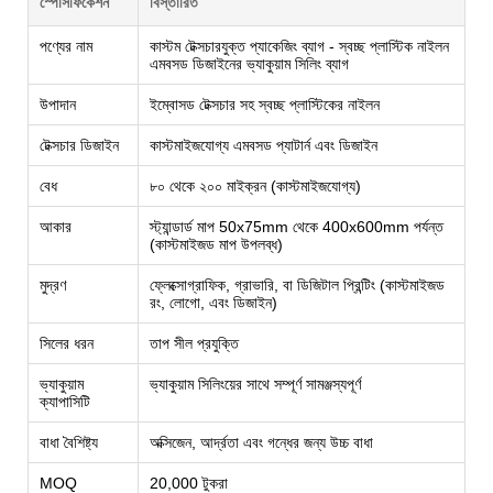
স্পেসিফিকেশন
বিস্তারিত
পণ্যের নাম
কাস্টম টেক্সচারযুক্ত প্যাকেজিং ব্যাগ - স্বচ্ছ প্লাস্টিক নাইলন
এমবসড ডিজাইনের ভ্যাকুয়াম সিলিং ব্যাগ
উপাদান
ইম্বোসড টেক্সচার সহ স্বচ্ছ প্লাস্টিকের নাইলন
টেক্সচার ডিজাইন
কাস্টমাইজযোগ্য এমবসড প্যাটার্ন এবং ডিজাইন
বেধ
৮০ থেকে ২০০ মাইক্রন (কাস্টমাইজযোগ্য)
আকার
স্ট্যান্ডার্ড মাপ 50x75mm থেকে 400x600mm পর্যন্ত
(কাস্টমাইজড মাপ উপলব্ধ)
মুদ্রণ
ফ্লেক্সোগ্রাফিক, গ্রাভারি, বা ডিজিটাল প্রিন্টিং (কাস্টমাইজড
রং, লোগো, এবং ডিজাইন)
সিলের ধরন
তাপ সীল প্রযুক্তি
ভ্যাকুয়াম
ভ্যাকুয়াম সিলিংয়ের সাথে সম্পূর্ণ সামঞ্জস্যপূর্ণ
ক্যাপাসিটি
বাধা বৈশিষ্ট্য
অক্সিজেন, আর্দ্রতা এবং গন্ধের জন্য উচ্চ বাধা
MOQ
20,000 টুকরা