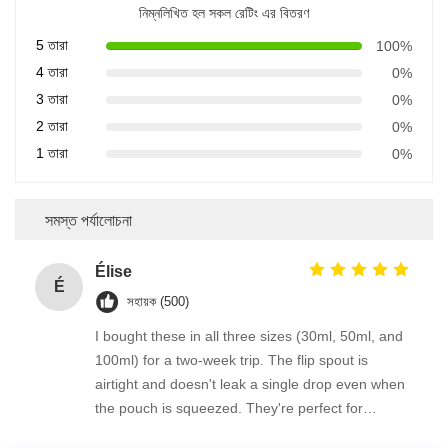
নিম্নলিখিত হল সকল রেটিং এর বিতরণ
5 তারা
100%
4 তারা
0%
3 তারা
0%
2 তারা
0%
1 তারা
0%
সমস্ত পর্যালোচনা
Élise
É
সহায়ক (500)
I bought these in all three sizes (30ml, 50ml, and
100ml) for a two-week trip. The flip spout is
airtight and doesn't leak a single drop even when
the pouch is squeezed. They're perfect for
decanting lotion, body wash, and even thicker