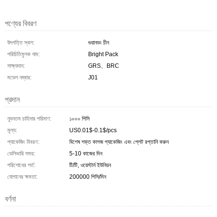
পণ্যের বিবরণ
উৎপত্তি স্থল:
গুয়ানডং চীন
পরিচিতিমুলক নাম:
Bright Pack
সাক্ষ্যদান:
GRS、BRC
মডেল নম্বার:
J01
প্রদান
ন্যূনতম চাহিদার পরিমাণ:
১০০০ পিসি
মূল্য:
US0.01$-0.1$/pcs
প্যাকেজিং বিবরণ:
বিশেষ শক্ত কাগজ প্যাকেজিং এবং প্লেট রপ্তানি করুন
ডেলিভারি সময়:
5-10 কাজের দিন
পরিশোধের শর্ত:
টি/টি, ওয়েস্টার্ন ইউনিয়ন
যোগানের ক্ষমতা:
200000 পিসি/দিন
বর্ণনা