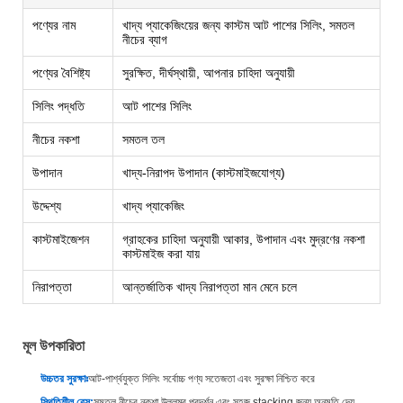
পণ্যের নাম
খাদ্য প্যাকেজিংয়ের জন্য কাস্টম আট পাশের সিলিং, সমতল
নীচের ব্যাগ
পণ্যের বৈশিষ্ট্য
সুরক্ষিত, দীর্ঘস্থায়ী, আপনার চাহিদা অনুযায়ী
সিলিং পদ্ধতি
আট পাশের সিলিং
নীচের নকশা
সমতল তল
উপাদান
খাদ্য-নিরাপদ উপাদান (কাস্টমাইজযোগ্য)
উদ্দেশ্য
খাদ্য প্যাকেজিং
কাস্টমাইজেশন
গ্রাহকের চাহিদা অনুযায়ী আকার, উপাদান এবং মুদ্রণের নকশা
কাস্টমাইজ করা যায়
নিরাপত্তা
আন্তর্জাতিক খাদ্য নিরাপত্তা মান মেনে চলে
মূল উপকারিতা
উচ্চতর সুরক্ষাঃ
আট-পার্শ্বযুক্ত সিলিং সর্বোচ্চ পণ্য সতেজতা এবং সুরক্ষা নিশ্চিত করে
স্থিতিশীল বেস:
সমতল নীচের নকশা উল্লম্ব প্রদর্শন এবং সহজ stacking জন্য অনুমতি দেয়