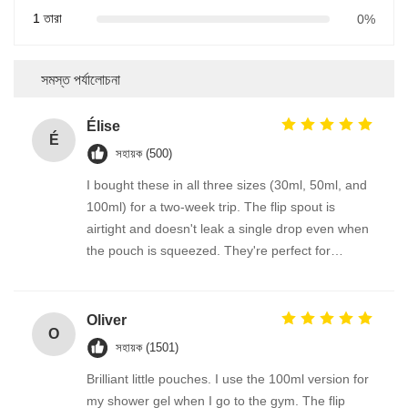
1 তারা
0%
সমস্ত পর্যালোচনা
Élise
É
সহায়ক (500)
I bought these in all three sizes (30ml, 50ml, and
100ml) for a two-week trip. The flip spout is
airtight and doesn't leak a single drop even when
the pouch is squeezed. They're perfect for
decanting lotion, body wash, and even thicker
creams. The packaging feels high-quality, and the
compact shape saves so much space.
Oliver
O
সহায়ক (1501)
Brilliant little pouches. I use the 100ml version for
my shower gel when I go to the gym. The flip