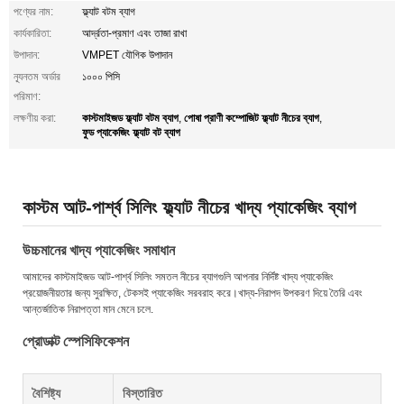
পণ্যের নাম:
ফ্ল্যাট বটম ব্যাগ
কার্যকারিতা:
আর্দ্রতা-প্রমাণ এবং তাজা রাখা
উপাদান:
VMPET যৌগিক উপাদান
ন্যূনতম অর্ডার
১০০০ পিসি
পরিমাণ:
কাস্টমাইজড ফ্ল্যাট বটম ব্যাগ
পোষা প্রাণী কম্পোজিট ফ্ল্যাট নীচের ব্যাগ
লক্ষণীয় করা:
,
,
ফুড প্যাকেজিং ফ্ল্যাট বট ব্যাগ
কাস্টম আট-পার্শ্ব সিলিং ফ্ল্যাট নীচের খাদ্য প্যাকেজিং ব্যাগ
উচ্চমানের খাদ্য প্যাকেজিং সমাধান
আমাদের কাস্টমাইজড আট-পার্শ্ব সিলিং সমতল নীচের ব্যাগগুলি আপনার নির্দিষ্ট খাদ্য প্যাকেজিং
প্রয়োজনীয়তার জন্য সুরক্ষিত, টেকসই প্যাকেজিং সরবরাহ করে।খাদ্য-নিরাপদ উপকরণ দিয়ে তৈরি এবং
আন্তর্জাতিক নিরাপত্তা মান মেনে চলে.
প্রোডাক্ট স্পেসিফিকেশন
বৈশিষ্ট্য
বিস্তারিত