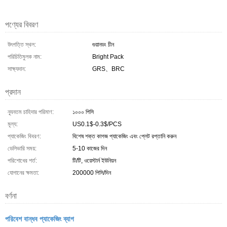
পণ্যের বিবরণ
উৎপত্তি স্থল:
গুয়ানডং চীন
পরিচিতিমুলক নাম:
Bright Pack
সাক্ষ্যদান:
GRS、BRC
প্রদান
ন্যূনতম চাহিদার পরিমাণ:
১০০০ পিসি
মূল্য:
US0.1$-0.3$/PCS
প্যাকেজিং বিবরণ:
বিশেষ শক্ত কাগজ প্যাকেজিং এবং প্লেট রপ্তানি করুন
ডেলিভারি সময়:
5-10 কাজের দিন
পরিশোধের শর্ত:
টি/টি, ওয়েস্টার্ন ইউনিয়ন
যোগানের ক্ষমতা:
200000 পিসি/দিন
বর্ণনা
পরিবেশ বান্ধব প্যাকেজিং ব্যাগ