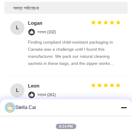
সমস্ত পর্যালোচনা
Logan
L
সহায়ক (102)
Finding compliant child-resistant packaging in
Canada was a challenge until I found this
manufacturer. We pack our natural cleaning
sachets in these bags, and the zipper works
perfectly every time. The transparent window
option on the roll film lets the product show
beautifully. Fast shipping, excellent print quality,
Leon
L
and fantastic support from the team.
সহায়ক (261)
Unser Unternehmen produziert DIY-
Stella Cai
Reinigungsmittel und Tabletten. These child-
resistant zipper bags are robust and reliable. The
‘squeeze & slide’ lock is intuitive for adults yet
6:14 PM