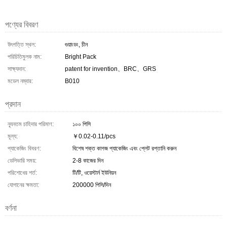
পণ্যের বিবরণ
উৎপত্তি স্থল:
গুয়াংডং, চীন
পরিচিতিমুলক নাম:
Bright Pack
সাক্ষ্যদান:
patent for invention、BRC、GRS
মডেল নম্বার:
B010
প্রদান
ন্যূনতম চাহিদার পরিমাণ:
১০০ পিসি
মূল্য:
￥0.02-0.11/pcs
প্যাকেজিং বিবরণ:
বিশেষ শক্ত কাগজ প্যাকেজিং এবং প্লেট রপ্তানি করুন
ডেলিভারি সময়:
2-8 কাজের দিন
পরিশোধের শর্ত:
টি/টি, ওয়েস্টার্ন ইউনিয়ন
যোগানের ক্ষমতা:
200000 পিসি/দিন
বর্ণনা