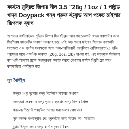
কাস্টম মুদ্রিত জিপার সীল 3.5 "28g / 1oz / 1 পাউন্ড
খাদ্য Doypack গন্ধ প্রুফ স্ট্যান্ড আপ পকেট মাইলার
জিপলক ব্যাগ
আমাদের কাস্টমাইজড মুদ্রিত জিপার সিল স্ট্যান্ড আপ প্যাকেজগুলি খাদ্য পণ্যগুলির জন্য
প্রিমিয়াম প্যাকেজিং সমাধান সরবরাহ করে।এই উচ্চ মানের মাইলার জিপলক ব্যাগগুলি
সতেজতা এবং সুগন্ধি সংরক্ষণের জন্য গন্ধ-প্রতিরোধী প্রযুক্তির বৈশিষ্ট্যযুক্ত৩.৫ ইঞ্চি
প্রস্থের সাথে একাধিক আকারে (28g, 1oz, 1lb) পাওয়া যায়, এই ডয়প্যাক স্টাইলের
ব্যাগগুলি আপনার ব্র্যান্ড উপস্থাপনা উন্নত করতে পেশাদার কাস্টম প্রিন্টিংয়ের সাথে
কার্যকারিতা একত্রিত করে।
মূল বৈশিষ্ট্য
উন্নত পণ্য সুরক্ষার জন্য প্রিমিয়াম মাইলার উপাদান
সতেজতা সংরক্ষণের জন্য পুনরায় ব্যবহারযোগ্য জিপার সিলিং
গন্ধ-প্রতিরোধী প্রযুক্তি গন্ধের স্থানান্তর রোধ করে
সুবিধাজনক সঞ্চয়স্থান এবং প্রদর্শনের জন্য স্ট্যান্ড-আপ ডিজাইন
ব্র্যান্ড উন্নত করার জন্য কাস্টম মুদ্রণ বিকল্প