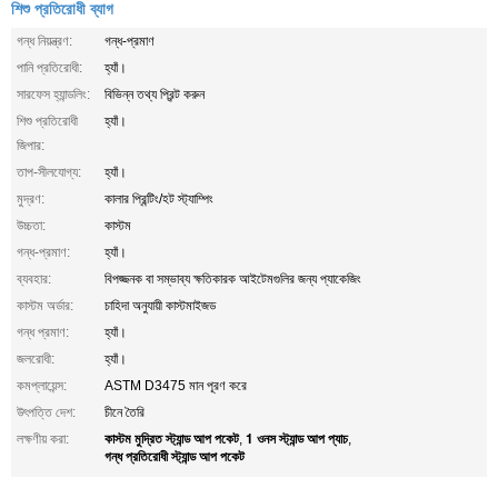
শিশু প্রতিরোধী ব্যাগ
গন্ধ নিয়ন্ত্রণ:
গন্ধ-প্রমাণ
পানি প্রতিরোধী:
হ্যাঁ।
সারফেস হ্যান্ডলিং:
বিভিন্ন তথ্য প্রিন্ট করুন
শিশু প্রতিরোধী
হ্যাঁ।
জিপার:
তাপ-সীলযোগ্য:
হ্যাঁ।
মুদ্রণ:
কালার প্রিন্টিং/হট স্ট্যাম্পিং
উচ্চতা:
কাস্টম
গন্ধ-প্রমাণ:
হ্যাঁ।
ব্যবহার:
বিপজ্জনক বা সম্ভাব্য ক্ষতিকারক আইটেমগুলির জন্য প্যাকেজিং
কাস্টম অর্ডার:
চাহিদা অনুযায়ী কাস্টমাইজড
গন্ধ প্রমাণ:
হ্যাঁ।
জলরোধী:
হ্যাঁ।
কমপ্লায়েন্স:
ASTM D3475 মান পূরণ করে
উৎপত্তি দেশ:
চীনে তৈরি
কাস্টম মুদ্রিত স্ট্যান্ড আপ পকেট
1 ওনস স্ট্যান্ড আপ প্যাচ
লক্ষণীয় করা:
,
,
গন্ধ প্রতিরোধী স্ট্যান্ড আপ পকেট