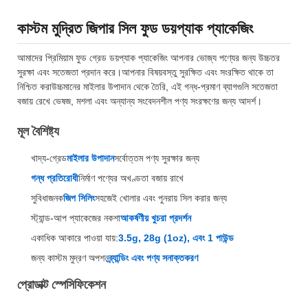
কাস্টম মুদ্রিত জিপার সিল ফুড ডয়প্যাক প্যাকেজিং
আমাদের প্রিমিয়াম ফুড গ্রেড ডয়প্যাক প্যাকেজিং আপনার ভোজ্য পণ্যের জন্য উচ্চতর
সুরক্ষা এবং সতেজতা প্রদান করে।আপনার বিষয়বস্তু সুরক্ষিত এবং সংরক্ষিত থাকে তা
নিশ্চিত করাউচ্চমানের মাইলার উপাদান থেকে তৈরি, এই গন্ধ-প্রমাণ ব্যাগগুলি সতেজতা
বজায় রেখে ভেষজ, মশলা এবং অন্যান্য সংবেদনশীল পণ্য সংরক্ষণের জন্য আদর্শ।
মূল বৈশিষ্ট্য
খাদ্য-গ্রেড
মাইলার উপাদান
সর্বোত্তম পণ্য সুরক্ষার জন্য
গন্ধ প্রতিরোধী
নির্মাণ পণ্যের অখণ্ডতা বজায় রাখে
সুবিধাজনক
জিপ সিলিং
সহজেই খোলার এবং পুনরায় সিল করার জন্য
স্ট্যান্ড-আপ প্যাকেজের নকশা
আকর্ষণীয় খুচরা প্রদর্শন
একাধিক আকারে পাওয়া যায়:
3.5g, 28g (1oz), এবং 1 পাউন্ড
জন্য কাস্টম মুদ্রণ অপশন
ব্র্যান্ডিং এবং পণ্য সনাক্তকরণ
প্রোডাক্ট স্পেসিফিকেশন