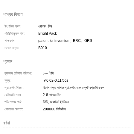
পণ্যের বিবরণ
উৎপত্তি স্থল:
গুয়াংডং, চীন
পরিচিতিমুলক নাম:
Bright Pack
সাক্ষ্যদান:
patent for invention、BRC、GRS
মডেল নম্বার:
B010
প্রদান
ন্যূনতম চাহিদার পরিমাণ:
১০০ পিসি
মূল্য:
￥0.02-0.11/pcs
প্যাকেজিং বিবরণ:
বিশেষ শক্ত কাগজ প্যাকেজিং এবং প্লেট রপ্তানি করুন
ডেলিভারি সময়:
2-8 কাজের দিন
পরিশোধের শর্ত:
টি/টি, ওয়েস্টার্ন ইউনিয়ন
যোগানের ক্ষমতা:
200000 পিসি/দিন
বর্ণনা