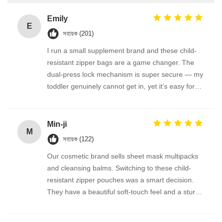
Emily
E
সহায়ক (201)
I run a small supplement brand and these child-
resistant zipper bags are a game changer. The
dual-press lock mechanism is super secure — my
toddler genuinely cannot get in, yet it’s easy for
adults. We use them for melatonin gummies and
vitamin D pouches. The material is thick and
odorless, and the bag reseals perfectly. FDA-
Min-ji
M
compliant feel, great quality!
সহায়ক (122)
Our cosmetic brand sells sheet mask multipacks
and cleansing balms. Switching to these child-
resistant zipper pouches was a smart decision.
They have a beautiful soft-touch feel and a sturdy
double-track zipper that snaps shut firmly. The
automatic roll film works beautifully on our packing