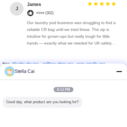
line, and the delivery was prompt. 강력 추천합니
James
J
다!
সহায়ক (302)
Our laundry pod business was struggling to find a
reliable CR bag until we tried these. The zip is
intuitive for grown-ups but really tough for little
hands — exactly what we needed for UK safety
standards. We’ve tested them repeatedly and
they consistently pass our child-resistant protocol.
পলিয়েস্টার হুইস ব্যাগ
প্লাস্টিকের মাইলার ব্যাগ
তামাক প্যাকেজিং ব্যাগ
The matte finish also takes our logo print
ট্যাগ:
,
,
beautifully. Absolute lifesaver!
Stella Cai
এর সেরা মূল্য পান
6:12 PM
কাস্টম মুদ্রিত জিপার সীল 3.5 28g 1oz 1lb
1lb খাদ্য Doypack গন্ধ প্রতিরোধী স্ট্যান্ড
Good day, what product are you looking for?
আপ পকেট প্লাস্টিক প্যাকেজিং Mylar জিপলক
ব্যাগ
চালিয়ে