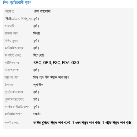
শিশু প্রতিরোধী ব্যাগ
প্রয়োগ:
খাদ্য প্যাকেজিং
Phthalate বিনামূল্যে:
হ্যাঁ।
জলরোধী:
হ্যাঁ।
বন্ধের ধরন:
জিপার
বিপিএ মুক্ত:
হ্যাঁ।
কাস্টমাইজযোগ্য:
হ্যাঁ।
উৎপত্তি দেশ:
চীনে তৈরি
সার্টিফিকেশন:
BRC, GRS, FSC, FDA, GSG
গন্ধ প্রমাণ:
হ্যাঁ।
ব্যাগের ধরন:
তিন পাশে সীল স্ট্যান্ড আপ ব্যাগ
উপাদান:
প্লাস্টিক
পুনর্ব্যবহারযোগ্য:
হ্যাঁ।
পুনর্ব্যবহারযোগ্য:
হ্যাঁ।
সমর্থন কাস্টমাইজেশন:
হ্যাঁ।
কাস্টমাইজেশন:
সমর্থন
কাস্টম মুদ্রিত স্ট্যান্ড আপ পকেট
1 ওনস স্ট্যান্ড আপ প্যাচ
1 পাউন্ড স্ট্যান্ড আপ প্যাচ
লক্ষণীয় করা:
,
,