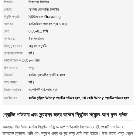
ডিজাইন:
বিনামূল্যে ডিজাইন
লোগো:
আপনার কোম্পানির ডিজাইন
প্রিন্টিং পদ্ধতি:
ডিজিটাল এবং Gravuring
প্যাকেজ:
কাস্টমাইজড প্যাকেজ গ্রহণযোগ্য
বেধ:
0.05-0.1 মিমি
স্থায়িত্ব:
উচ্চ স্থায়িত্ব
জীবাণুমুক্তকরণ:
অনুরোধ অনুযায়ী
পুনর্ব্যবহারযোগ্য:
হ্যাঁ।
কাস্টমাইজড MOQ:
১০০ পিসি
শিল্প ব্যবহার:
খাদ্য
কীওয়ার্ড:
কাস্টম প্যাকেজিং প্লাস্টিক ব্যাগ
গন্ধ প্রমাণ:
হ্যাঁ।
তৈরির প্রক্রিয়া:
কম্পোজিট প্যাকেজিং ব্যাগ
কাস্টম মুদ্রিত Whey প্রোটিন পাউডার ব্যাগ
10 কেজি Whey প্রোটিন পাউডার ব্যাগ
লক্ষণীয় করা:
,
প্রোটিন পাউডার এবং স্ন্যাক্সের জন্য কাস্টম প্রিন্টেড স্ট্যান্ড-আপ ফুড পাউচ
আমাদের প্রিমিয়াম কাস্টম প্রিন্টেড স্ট্যান্ড-আপ পাউচগুলি বিশেষভাবে হুই প্রোটিন পাউডার,
চকোলেট স্ন্যাকস, গামি এবং অনুরূপ খাদ্য পণ্যের জন্য তৈরি করা হয়েছে। উচ্চ-মানের খাদ্য-গ্রেড