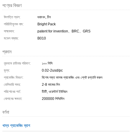
পণ্যের বিবরণ
উৎপত্তি স্থল:
গুয়াংডং, চীন
পরিচিতিমুলক নাম:
Bright Pack
সাক্ষ্যদান:
patent for invention、BRC、GRS
মডেল নম্বার:
B010
প্রদান
ন্যূনতম চাহিদার পরিমাণ:
১০০ পিসি
মূল্য:
0.02-2usd/pc
প্যাকেজিং বিবরণ:
বিশেষ শক্ত কাগজ প্যাকেজিং এবং প্লেট রপ্তানি করুন
ডেলিভারি সময়:
2-8 কাজের দিন
পরিশোধের শর্ত:
টি/টি, ওয়েস্টার্ন ইউনিয়ন
যোগানের ক্ষমতা:
200000 পিসি/দিন
বর্ণনা
খাদ্য প্যাকেজিং ব্যাগ