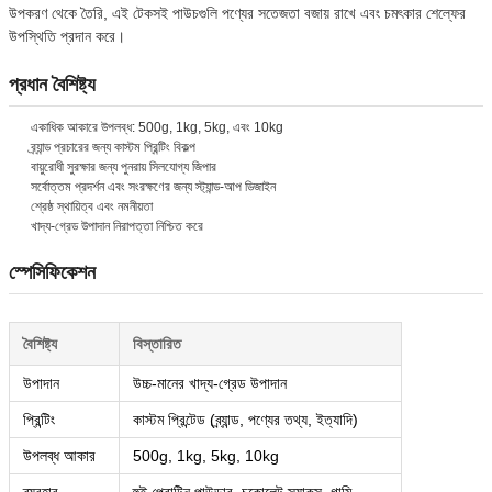
উপকরণ থেকে তৈরি, এই টেকসই পাউচগুলি পণ্যের সতেজতা বজায় রাখে এবং চমৎকার শেল্ফের
উপস্থিতি প্রদান করে।
প্রধান বৈশিষ্ট্য
একাধিক আকারে উপলব্ধ: 500g, 1kg, 5kg, এবং 10kg
ব্র্যান্ড প্রচারের জন্য কাস্টম প্রিন্টিং বিকল্প
বায়ুরোধী সুরক্ষার জন্য পুনরায় সিলযোগ্য জিপার
সর্বোত্তম প্রদর্শন এবং সংরক্ষণের জন্য স্ট্যান্ড-আপ ডিজাইন
শ্রেষ্ঠ স্থায়িত্ব এবং নমনীয়তা
খাদ্য-গ্রেড উপাদান নিরাপত্তা নিশ্চিত করে
স্পেসিফিকেশন
বৈশিষ্ট্য
বিস্তারিত
উপাদান
উচ্চ-মানের খাদ্য-গ্রেড উপাদান
প্রিন্টিং
কাস্টম প্রিন্টেড (ব্র্যান্ড, পণ্যের তথ্য, ইত্যাদি)
উপলব্ধ আকার
500g, 1kg, 5kg, 10kg
ব্যবহার
হুই প্রোটিন পাউডার, চকোলেট স্ন্যাকস, গামি