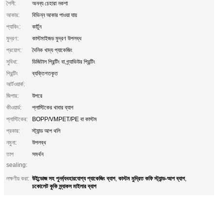
শৈলী:
অনন্য চেহারা নকশা
আকার:
বিভিন্ন আকার পাওয়া যায়
প্যাকিং:
কার্টুন
মুদ্রণ:
কাস্টমাইজড মুদ্রণ উপলব্ধ
প্রয়োগ:
দৈনিক খাদ্য প্যাকেজিং
সুবিধা:
ডিজিটাল প্রিন্টিং বা গ্র্যাভিউর প্রিন্টিং
প্রিন্টিং
ব্যক্তিগতকৃত
আর্টওয়ার্ক:
জিপার:
উপরে
কীওয়ার্ড:
প্লাস্টিকের খাবার ব্যাগ
প্লাস্টিকের:
BOPP/VMPET/PE বা কাস্টম
প্রকার:
স্ট্যান্ড আপ থলি
নমুনা:
উপলব্ধ
তাপ
সমর্থন
sealing:
উইন্ডোজ সহ পুনর্ব্যবহারযোগ্য প্যাকেজিং ব্যাগ
কাস্টম মুদ্রিত কফি স্ট্যান্ড-আপ ব্যাগ
লক্ষণীয় করা:
,
,
চকোলেট কুকি স্ন্যাকস মাইলার ব্যাগ