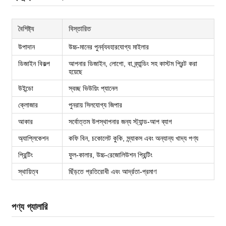
বৈশিষ্ট্য
বিস্তারিত
উপাদান
উচ্চ-মানের পুনর্ব্যবহারযোগ্য মাইলার
ডিজাইন বিকল্প
আপনার ডিজাইন, লোগো, বা ব্র্যান্ডিং সহ কাস্টম প্রিন্ট করা
হয়েছে
উইন্ডো
স্বচ্ছ ভিউয়িং প্যানেল
ক্লোজার
পুনরায় সিলযোগ্য জিপার
আকার
সর্বোত্তম উপস্থাপনার জন্য স্ট্যান্ড-আপ ব্যাগ
অ্যাপ্লিকেশন
কফি বিন, চকোলেট কুকি, স্ন্যাকস এবং অন্যান্য খাদ্য পণ্য
প্রিন্টিং
ফুল-কালার, উচ্চ-রেজোলিউশন প্রিন্টিং
স্থায়িত্ব
ছিঁড়তে প্রতিরোধী এবং আর্দ্রতা-প্রমাণ
পণ্য গ্যালারি