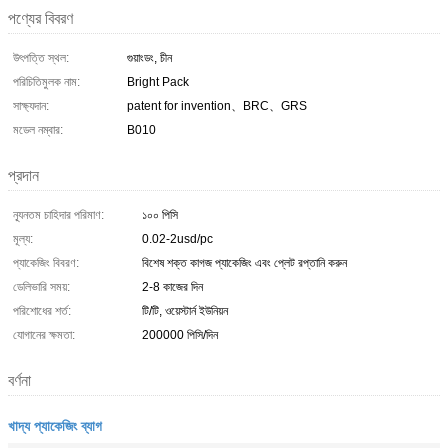
পণ্যের বিবরণ
উৎপত্তি স্থল:
গুয়াংডং, চীন
পরিচিতিমুলক নাম:
Bright Pack
সাক্ষ্যদান:
patent for invention、BRC、GRS
মডেল নম্বার:
B010
প্রদান
ন্যূনতম চাহিদার পরিমাণ:
১০০ পিসি
মূল্য:
0.02-2usd/pc
প্যাকেজিং বিবরণ:
বিশেষ শক্ত কাগজ প্যাকেজিং এবং প্লেট রপ্তানি করুন
ডেলিভারি সময়:
2-8 কাজের দিন
পরিশোধের শর্ত:
টি/টি, ওয়েস্টার্ন ইউনিয়ন
যোগানের ক্ষমতা:
200000 পিসি/দিন
বর্ণনা
খাদ্য প্যাকেজিং ব্যাগ