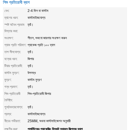
শিশু প্রতিরোধী ব্যাগ
বেধ:
2-4 মিল বা কাস্টম
ব্যাগের ধরন:
কাস্টমাইজযোগ্য
স্পষ্ট অবৈধ প্রভাব
হ্যাঁ।
বিস্তার করা:
সংরক্ষণ:
শীতল, শুকনো জায়গায় সংরক্ষণ করুন
প্যাক প্রতি পরিমাণ:
প্যাকেজ প্রতি ১০০ ব্যাগ
তাপ সীলযোগ্য:
হ্যাঁ।
বন্ধের ধরন:
জিপার
টিয়ার প্রতিরোধী:
হ্যাঁ।
কাস্টম মুদ্রণ:
উপলব্ধ
মুদ্রণ:
কাস্টম মুদ্রণ
গন্ধ প্রমাণ:
হ্যাঁ।
শিশু প্রতিরোধী
শিশু-প্রতিরোধী জিপার
বৈশিষ্ট্য:
পুনর্ব্যবহারযোগ্য:
হ্যাঁ।
প্রস্থ:
কাস্টমাইজযোগ্য
নীচের গভীরতা:
25MM, অথবা কাস্টমাইজেশন অনুযায়ী
প্লাস্টিকের প্যাকেজিং বিস্কুট স্ন্যাকস জিপলক ব্যাগ
লক্ষণীয় করা:
,