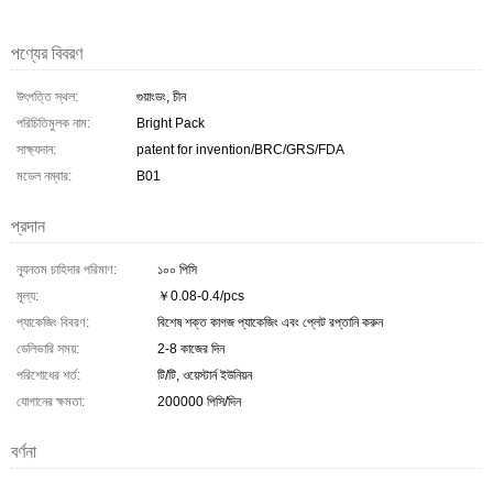
পণ্যের বিবরণ
উৎপত্তি স্থল:
গুয়াংডং, চীন
পরিচিতিমুলক নাম:
Bright Pack
সাক্ষ্যদান:
patent for invention/BRC/GRS/FDA
মডেল নম্বার:
B01
প্রদান
ন্যূনতম চাহিদার পরিমাণ:
১০০ পিসি
মূল্য:
￥0.08-0.4/pcs
প্যাকেজিং বিবরণ:
বিশেষ শক্ত কাগজ প্যাকেজিং এবং প্লেট রপ্তানি করুন
ডেলিভারি সময়:
2-8 কাজের দিন
পরিশোধের শর্ত:
টি/টি, ওয়েস্টার্ন ইউনিয়ন
যোগানের ক্ষমতা:
200000 পিসি/দিন
বর্ণনা