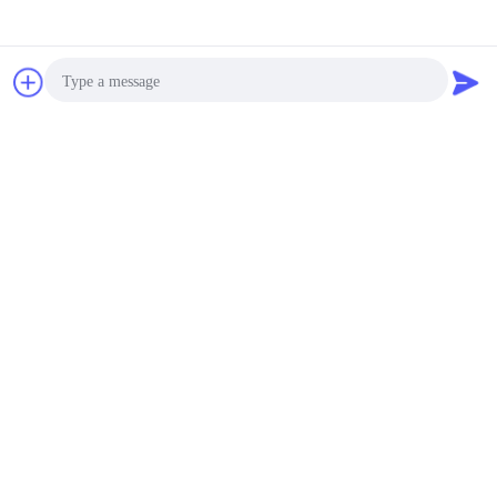
চ্যাট
উদ্ধৃতির জন্য আবেদন
Photo
Video Call
Audio Call