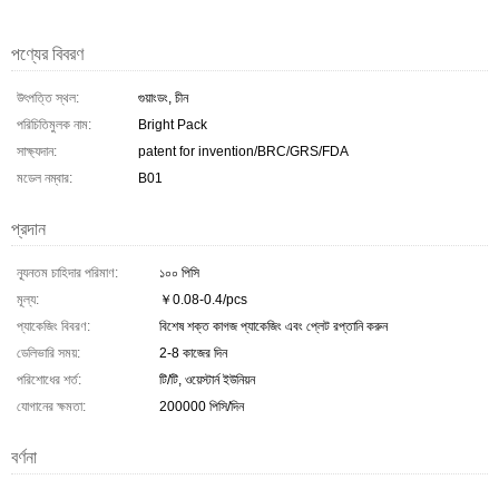
পণ্যের বিবরণ
উৎপত্তি স্থল:
গুয়াংডং, চীন
পরিচিতিমুলক নাম:
Bright Pack
সাক্ষ্যদান:
patent for invention/BRC/GRS/FDA
মডেল নম্বার:
B01
প্রদান
ন্যূনতম চাহিদার পরিমাণ:
১০০ পিসি
মূল্য:
￥0.08-0.4/pcs
প্যাকেজিং বিবরণ:
বিশেষ শক্ত কাগজ প্যাকেজিং এবং প্লেট রপ্তানি করুন
ডেলিভারি সময়:
2-8 কাজের দিন
পরিশোধের শর্ত:
টি/টি, ওয়েস্টার্ন ইউনিয়ন
যোগানের ক্ষমতা:
200000 পিসি/দিন
বর্ণনা