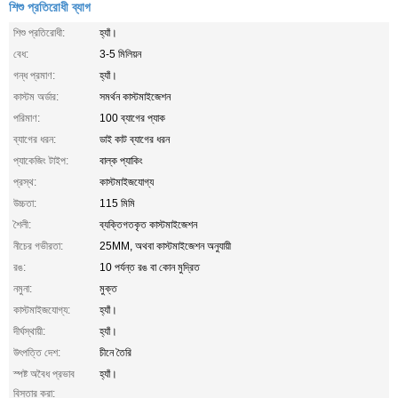
শিশু প্রতিরোধী ব্যাগ
শিশু প্রতিরোধী:
হ্যাঁ।
বেধ:
3-5 মিলিয়ন
গন্ধ প্রমাণ:
হ্যাঁ।
কাস্টম অর্ডার:
সমর্থন কাস্টমাইজেশন
পরিমাণ:
100 ব্যাগের প্যাক
ব্যাগের ধরন:
ডাই কাট ব্যাগের ধরন
প্যাকেজিং টাইপ:
বাল্ক প্যাকিং
প্রস্থ:
কাস্টমাইজযোগ্য
উচ্চতা:
115 মিমি
শৈলী:
ব্যক্তিগতকৃত কাস্টমাইজেশন
নীচের গভীরতা:
25MM, অথবা কাস্টমাইজেশন অনুযায়ী
রঙ:
10 পর্যন্ত রঙ বা কোন মুদ্রিত
নমুনা:
মুক্ত
কাস্টমাইজযোগ্য:
হ্যাঁ।
দীর্ঘস্থায়ী:
হ্যাঁ।
উৎপত্তি দেশ:
চীনে তৈরি
স্পষ্ট অবৈধ প্রভাব
হ্যাঁ।
বিস্তার করা: