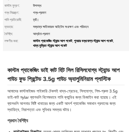
কাস্টম মুদ্রণ:
উপলব্ধ
গন্ধ নিয়ন্ত্রণ:
গন্ধ-প্রমাণ
পানি প্রতিরোধী:
হ্যাঁ।
ব্যবহার:
সম্ভাব্য ক্ষতিকারক আইটেম সংরক্ষণ এবং পরিবহন
বৈশিষ্ট্য:
আর্দ্রতা-প্রমাণ
কাস্টম প্যাকেজিং স্ট্যান্ড আপ পকেট
পুনরায় বন্ধযোগ্য স্ট্যান্ড আপ পকেট
লক্ষণীয় করা:
,
,
খাদ্য মুদ্রিত স্ট্যান্ড আপ পকেট
কাস্টম প্যাকেজিং ডাই কাট হিট সিল রিসিলযোগ্য স্ট্যান্ড আপ
পাউচ ফুড প্রিন্টেড 3.5g পাউচ অ্যালুমিনিয়াম প্লাস্টিক
আমাদের কাস্টমাইজড পাইকারি টেকসই খাদ্য-গ্রেডের, সিলযোগ্য, শিশু-প্রুফ 3.5g
ডাই-কাট মylar ব্যাগগুলি বিশেষভাবে গামি ক্যান্ডির জন্য ডিজাইন করা হয়েছে। এই
ব্যাগগুলি আপনার মিষ্টি খাবারের জন্য একটি আদর্শ প্যাকেজিং সমাধান প্রদানের জন্য
স্থায়িত্ব, নিরাপত্তা এবং সুবিধার সমন্বয় ঘটায়।
প্রধান বৈশিষ্ট্য
কাস্টমাইজড ডিজাইন:
অনন্য শেল্ফ আপিলের জন্য আপনার পছন্দের রঙ, প্রিন্টিং এবং