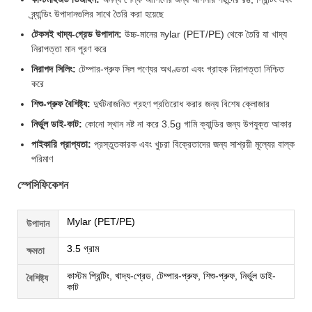
ব্র্যান্ডিং উপাদানগুলির সাথে তৈরি করা হয়েছে
টেকসই খাদ্য-গ্রেড উপাদান:
উচ্চ-মানের মylar (PET/PE) থেকে তৈরি যা খাদ্য
নিরাপত্তা মান পূরণ করে
নিরাপদ সিলিং:
টেম্পার-প্রুফ সিল পণ্যের অখণ্ডতা এবং গ্রাহক নিরাপত্তা নিশ্চিত
করে
শিশু-প্রুফ বৈশিষ্ট্য:
দুর্ঘটনাজনিত গ্রহণ প্রতিরোধ করার জন্য বিশেষ ক্লোজার
নির্ভুল ডাই-কাট:
কোনো স্থান নষ্ট না করে 3.5g গামি ক্যান্ডির জন্য উপযুক্ত আকার
পাইকারি প্রাপ্যতা:
প্রস্তুতকারক এবং খুচরা বিক্রেতাদের জন্য সাশ্রয়ী মূল্যের বাল্ক
পরিমাণ
স্পেসিফিকেশন
Mylar (PET/PE)
উপাদান
3.5 গ্রাম
ক্ষমতা
কাস্টম প্রিন্টিং, খাদ্য-গ্রেড, টেম্পার-প্রুফ, শিশু-প্রুফ, নির্ভুল ডাই-
বৈশিষ্ট্য
কাট