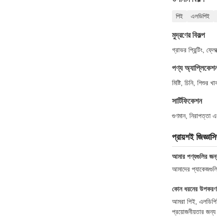
পিই
এলডিপিই
মুদ্রণের বিকল্প
গ্রাভর প্রিন্টিং, ফ্লে
পণ্য অ্যাপ্লিকেশ
মিষ্টি, চিনি, শিশু
সার্টিফিকেশন
গুণমান, নিরাপত্তা 
প্রায়শই জিজ্ঞাস
আমার পণ্যগুলির জন্য
আমাদের প্যাকেজগুলি 
কোন ধরনের উপকরণ প
আমরা পিই, এলডিপিই,
প্রয়োজনীয়তার জন্য