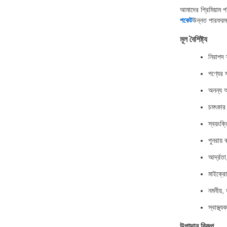
আমাদের প্রিমিয়াম পর
পকেট
উন্নত পারফরম্যা
মূল বৈশিষ্ট্য
নিরাপদ 
পণ্যের 
অনন্য আক
চমৎকার 
স্বয়ংক্
পুনরায়
আর্দ্রত
মাইক্রোও
নমনীয়,
স্বাস্থ
উপাদান বিকল্প