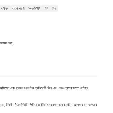
নাইলন
পোষা প্রাণী
ভিএমপিইটি
পিপি
পিএ
।
ও অনেক কিছু।
 অক্সিজেন,এবং হালকা যখন শিশু প্রতিরোধী জিপ এবং গন্ধ-প্রমাণ ক্ষমতা বৈশিষ্ট্য.
িপি, নাইলন, পিইটি, ভিএমপিইটি, পিপি এবং পিএ উপকরণ সরবরাহ করি। আমাদের দল আপনার