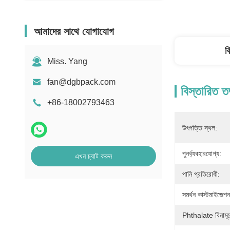
আমাদের সাথে যোগাযোগ
ব
Miss. Yang
fan@dgbpack.com
বিস্তারিত ত
+86-18002793463
উৎপত্তি স্থল:
পুনর্ব্যবহারযোগ্য:
এখন চ্যাট করুন
পানি প্রতিরোধী:
সমর্থন কাস্টমাইজেশন
Phthalate বিনামূল