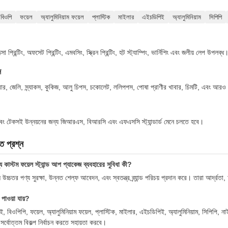
বিওপি
ফয়েল
অ্যালুমিনিয়াম ফয়েল
প্লাস্টিক
মাইলার
এইচডিপিই
অ্যালুমিনিয়াম
সিপিপি
ক্সো প্রিন্টিং, অফসেট প্রিন্টিং, এমবসিং, স্ক্রিন প্রিন্টিং, হট স্ট্যাম্পিং, ভার্নিশিং এবং জলীয় লেপ উপলব্ধ
ন
র খাবার, জেলি, স্ন্যাকস, কুকিজ, আলু চিপস, চকোলেট, ললিপপস, পোষা প্রাণীর খাবার, চিমটি, এবং আর
এবং টেকসই উন্নয়নের জন্য জিআরএস, বিআরসি এবং এফএসসি স্ট্যান্ডার্ড মেনে চলতে হবে।
িত প্রশ্ন
 কাস্টম ফয়েল স্ট্যান্ড আপ প্যাকেজ ব্যবহারের সুবিধা কী?
উচ্চতর পণ্য সুরক্ষা, উন্নত শেল্ফ আবেদন, এবং স্বতন্ত্র ব্র্যান্ড পরিচয় প্রদান করে। তারা আর্দ্রতা,
াওয়া যায়?
 বিওপিপি, ফয়েল, অ্যালুমিনিয়াম ফয়েল, প্লাস্টিক, মাইলার, এইচডিপিই, অ্যালুমিনিয়াম, সিপ
 সর্বোত্তম বিকল্প নির্বাচন করতে সহায়তা করবে।