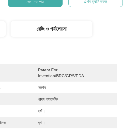
এখন চ্যাট করুন
সেরা দাম পান
রেটিং ও পর্যালোচনা
Patent For 
Invention/BRC/GRS/FDA
:
সমর্থন
খাদ্য প্যাকেজিং
হ্যাঁ।
োদিত:
হ্যাঁ।