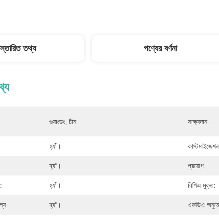
িস্তারিত তথ্য
পণ্যের বর্ণনা
থ্য
গুয়াংডং, চীন
সাক্ষ্যদান:
হ্যাঁ।
কাস্টমাইজেশন
হ্যাঁ।
প্রয়োগ:
:
হ্যাঁ।
বিপিএ মুক্ত:
্যে:
হ্যাঁ।
এফডিএ অনুম