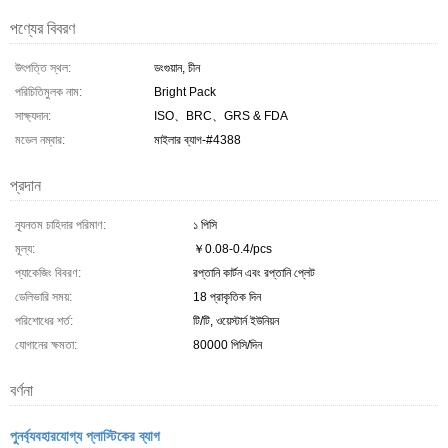
পণ্যের বিবরণ
উৎপত্তি স্থল:
ডংগুয়ান, চীন
পরিচিতিমুলক নাম:
Bright Pack
সাক্ষ্যদান:
ISO、BRC、GRS & FDA
মডেল নম্বার:
মাইলার ব্যাগ-#4388
প্রদান
ন্যূনতম চাহিদার পরিমাণ:
১ পিসি
মূল্য:
￥0.08-0.4/pcs
প্যাকেজিং বিবরণ:
রপ্তানি কার্টন এবং রপ্তানি প্লেট
ডেলিভারি সময়:
18 প্রাকৃতিক দিন
পরিশোধের শর্ত:
টি/টি, ওয়েস্টার্ন ইউনিয়ন
যোগানের ক্ষমতা:
80000 পিসি/দিন
বর্ণনা
পুনর্ব্যবহারযোগ্য প্লাস্টিকের ব্যাগ