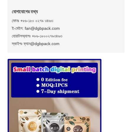
যোগাযোগের তথ্য
ফোনঃ +৮৬-১৮০ ০২৭৯ ৩৪৬৩
ই-মেইল: fan@dgbpack.com
হোয়াটসঅ্যাপঃ +৮৬-১৮০০২৭৯৩৪৬৩
স্কাইপঃ ফ্যান@dgbpack.com