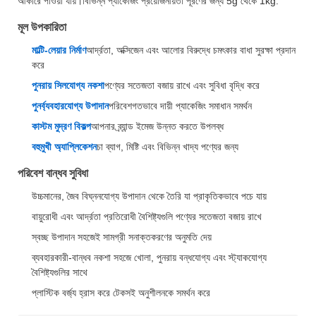
আকারে পাওয়া যায়।বিভিন্ন প্যাকেজিং প্রয়োজনীয়তা পূরণের জন্য 5g থেকে 1kg.
মূল উপকারিতা
মাল্টি-লেয়ার নির্মাণ
আর্দ্রতা, অক্সিজেন এবং আলোর বিরুদ্ধে চমৎকার বাধা সুরক্ষা প্রদান
করে
পুনরায় সিলযোগ্য নকশা
পণ্যের সতেজতা বজায় রাখে এবং সুবিধা বৃদ্ধি করে
পুনর্ব্যবহারযোগ্য উপাদান
পরিবেশগতভাবে দায়ী প্যাকেজিং সমাধান সমর্থন
কাস্টম মুদ্রণ বিকল্প
আপনার ব্র্যান্ড ইমেজ উন্নত করতে উপলব্ধ
বহুমুখী অ্যাপ্লিকেশন
চা ব্যাগ, মিষ্টি এবং বিভিন্ন খাদ্য পণ্যের জন্য
পরিবেশ বান্ধব সুবিধা
উচ্চমানের, জৈব বিঘ্ননযোগ্য উপাদান থেকে তৈরি যা প্রাকৃতিকভাবে পচে যায়
বায়ুরোধী এবং আর্দ্রতা প্রতিরোধী বৈশিষ্ট্যগুলি পণ্যের সতেজতা বজায় রাখে
স্বচ্ছ উপাদান সহজেই সামগ্রী সনাক্তকরণের অনুমতি দেয়
ব্যবহারকারী-বান্ধব নকশা সহজে খোলা, পুনরায় বন্ধযোগ্য এবং স্ট্যাকযোগ্য
বৈশিষ্ট্যগুলির সাথে
প্লাস্টিক বর্জ্য হ্রাস করে টেকসই অনুশীলনকে সমর্থন করে