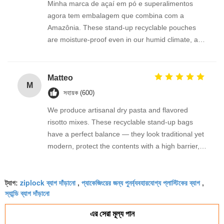
Minha marca de açaí em pó e superalimentos
agora tem embalagem que combina com a
Amazônia. These stand-up recyclable pouches
are moisture-proof even in our humid climate, and
the PE/PE film doesn’t delaminate. The bag looks
beautiful with a matte finish, and knowing it carries
a GRS certification helps me tell a true
Matteo
M
sustainability story. Entrega rápida e produto
সহায়ক (600)
incrível!
We produce artisanal dry pasta and flavored
risotto mixes. These recyclable stand-up bags
have a perfect balance — they look traditional yet
modern, protect the contents with a high barrier,
and the mono-material PE construction is fully
riciclabile. The automatic rolls run senza problemi
ziplock ব্যাগ দাঁড়ানো
প্যাকেজিংয়ের জন্য পুনর্ব্যবহারযোগ্য প্লাস্টিকের ব্যাগ
on our packaging line. GRS certified and exactly
ট্যাগ:
,
,
স্যান্ডি ব্যাগ দাঁড়ানো
what the European market demands.
Assolutamente raccomandato!
এর সেরা মূল্য পান