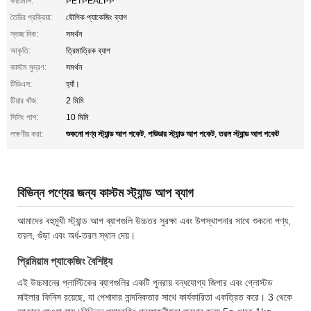
কাচামাল:
PETPEALPP
তৈরির প্রক্রিয়া:
যৌগিক প্যাকেজিং ব্যাগ
স্বচ্ছ দিক:
সমর্থন
আকৃতি:
ত্রিমাত্রিক ব্যাগ
কাস্টম মুদ্রণ:
সমর্থন
টিডিএস:
হ্যাঁ।
টিয়ার খাঁজ:
2 মিমি
সিলিং পাশ:
10 মিমি
শুকনো পণ্য স্ট্যান্ড আপ পকেট
পাউডার স্ট্যান্ড আপ পকেট
তরল স্ট্যান্ড আপ পকেট
লক্ষণীয় করা:
,
,
বিভিন্ন পণ্যের জন্য কাস্টম স্ট্যান্ড আপ ব্যাগ
আমাদের বহুমুখী স্ট্যান্ড আপ ব্যাগগুলি উচ্চতর সুরক্ষা এবং উপস্থাপনার সাথে শুকনো পণ্য,
তরল, গুঁড়া এবং অর্ধ-তরল স্থান দেয়।
প্রিমিয়াম প্যাকেজিং বৈশিষ্ট্য
এই উচ্চমানের প্লাস্টিকের ব্যাগগুলির একটি পুনরায় বন্ধযোগ্য জিপার এবং গ্লোস্টড
মাইলার ফিনিস রয়েছে, যা পেশাদার নান্দনিকতার সাথে কার্যকারিতা একত্রিত করে। 3 থেকে