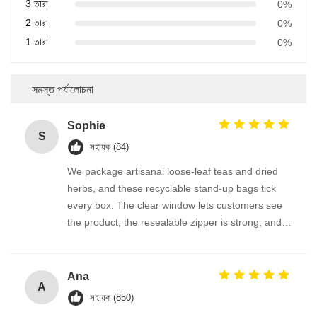
3 তারা
0%
2 তারা
0%
1 তারা
0%
সমস্ত পর্যালোচনা
Sophie
S
সহায়ক (84)
We package artisanal loose-leaf teas and dried
herbs, and these recyclable stand-up bags tick
every box. The clear window lets customers see
the product, the resealable zipper is strong, and
it’s 100% polyethylene — meaning it can go right
into the store drop-off recycling program. The bag
feels thick and protective, not flimsy. Very happy
Ana
A
with the quality and the sustainability story.
সহায়ক (850)