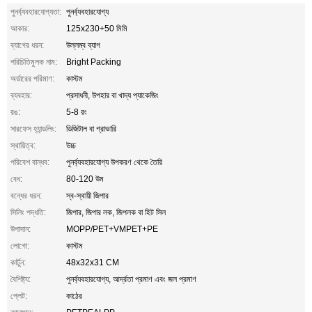
পুনর্ব্যবহারযোগ্যতা:
পুনর্ব্যবহারযোগ্য
আকার:
125x230+50 মিমি
ব্যাগের ধরন:
উল্লম্ব ব্যাগ
পরিচিতিমুলক নাম:
Bright Packing
অর্ডারের পরিমাণ:
কাস্টম
ব্যবহার:
প্রসাধনী, উপহার বা খাদ্য প্যাকেজিং
রঙ:
5-8 রং
সারফেস হ্যান্ডলিং:
ডিজিটাল বা গ্রাভারি
স্থায়িত্ব:
উচ্চ
পরিবেশ বান্ধব:
পুনর্ব্যবহারযোগ্য উপকরণ থেকে তৈরি
বেধ:
80-120 উম
বন্ধের ধরন:
স্ব-স্থায়ী জিপার
সিলিং পদ্ধতি:
জিপার, জিপার লক, জিপলক বা হিট সিল
উপাদান:
MOPP/PET+VMPET+PE
লোগো:
কাস্টম
কার্টুন:
48x32x31 CM
বৈশিষ্ট্য:
পুনর্ব্যবহারযোগ্য, আর্দ্রতা প্রমাণ এবং জল প্রমাণ
প্লেট:
কাঠের