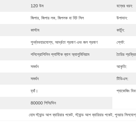
120 উম
বন্ধের ধরন:
জিপার, জিপার লক, জিপলক বা হিট সিল
উপাদান:
কাস্টম
কার্টুন:
পুনর্ব্যবহারযোগ্য, আর্দ্রতা প্রমাণ এবং জল প্রমাণ
প্লেট:
পলিপ্রোপিলিন প্লাস্টিক ব্যাগ অ্যালুমিনিয়াম
তৈরির প্রক্রিয
সমর্থন
আকৃতি:
সমর্থন
টিডিএস:
হ্যাঁ।
প্যাকেজিং বিব
80000 পিসি/দিন
হোম স্ট্যান্ড আপ ব্যারিয়ার পকেট
, 
স্ট্যান্ড আপ ব্যারিয়ার পকেট
, 
পুনরায় সিলযোগ