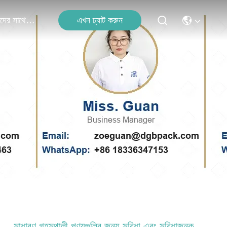
এখন চ্যাট করুন
আমাদের সাথে যোগাযোগ
সাধারণ গৃহস্থালী পণ্যগুলির জন্য সুবিধা এবং সুবিধাজনক