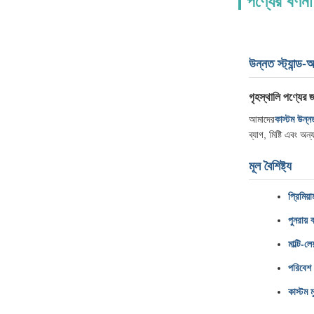
পণ্যের বর্ণনা
উন্নত স্ট্যান্ড
গৃহস্থালি পণ্যের 
আমাদের
কাস্টম উন্ন
ব্যাগ, মিষ্টি এবং অ
মূল বৈশিষ্ট্য
প্রিমিয
পুনরায়
মাল্টি-লে
পরিবেশ
কাস্টম ম