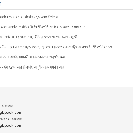
া
িকভাবে পচে যাওয়া বায়োডেগ্রেডেবল উপাদান
ী এবং আর্দ্রতা প্রতিরোধী বৈশিষ্ট্যগুলি পণ্যের সতেজতা বজায় রাখে
ড পণ্য এবং স্ন্যাকস সহ বিভিন্ন খাদ্য পণ্যের জন্য বহুমুখী
কারী-বান্ধব নকশা সহজে খোলা, পুনরায় বন্ধযোগ্য এবং স্ট্যাকযোগ্য বৈশিষ্ট্যগুলির সাথে
উপাদান সহজেই সামগ্রী সনাক্তকরণের অনুমতি দেয়
িক বর্জ্য হ্রাস করে টেকসই অনুশীলনকে সমর্থন করে
৭৯ ৩৪৬৩
dgbpack.com
১৮০০২৭৯৩৪৬৩
dgbpack.com