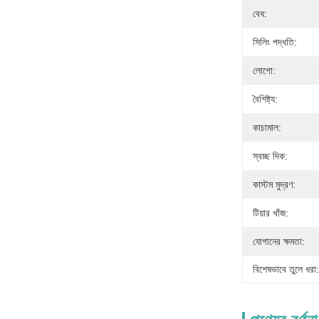
বেধ:
সিলিং পদ্ধতি:
লোগো:
বৈশিষ্ট্য:
কাচামাল:
স্বচ্ছ দিক:
কাস্টম মুদ্রণ:
টিয়ার খাঁজ:
যোগানের ক্ষমতা:
বিশেষভাবে তুলে ধরা: