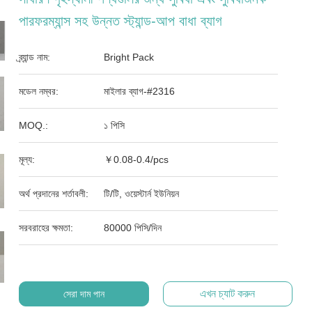
পারফরম্যান্স সহ উন্নত স্ট্যান্ড-আপ বাধা ব্যাগ
ব্র্যান্ড নাম:
Bright Pack
মডেল নম্বর:
মাইলার ব্যাগ-#2316
MOQ.:
১ পিসি
মূল্য:
￥0.08-0.4/pcs
অর্থ প্রদানের শর্তাবলী:
টি/টি, ওয়েস্টার্ন ইউনিয়ন
সরবরাহের ক্ষমতা:
80000 পিসি/দিন
এখন চ্যাট করুন
সেরা দাম পান