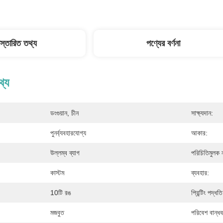
িস্তারিত তথ্য
পণ্যের বর্ণনা
থ্য
ডংগুয়ান, চীন
সাক্ষ্যদান:
পুনর্ব্যবহারযোগ্য
আকার:
উল্লম্ব ব্যাগ
পরিচিতিমুলক 
কাস্টম
ব্যবহার:
10টি রঙ
প্রিন্টিং পদ্ধতি
মজবুত
পরিবেশ বান্ধব