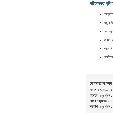
পরিবেশগত সুবিধ
প্রাকৃত
বায়ুরোধ
ফল, বেক
ব্যবহার
স্বচ্ছ 
প্লাস্ট
যোগাযোগের তথ্য
ফোন:
+৮৬-১৮০ ০২
ইমেইল:
অনুরাগী@
হোয়াটসঅ্যাপঃ
+৮৬-
স্কাইপঃ
অনুরাগী@