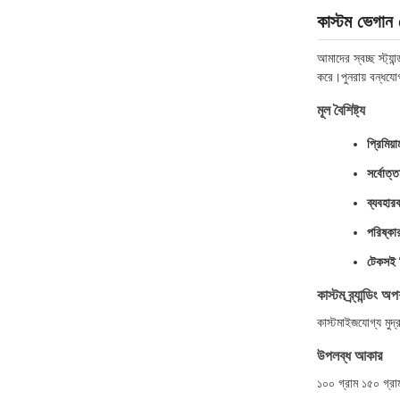
কাস্টম ভেগান
আমাদের স্বচ্ছ স্ট্য
করে।পুনরায় বন্ধযো
মূল বৈশিষ্ট্য
প্রিমিয
সর্বোত্
ব্যবহারক
পরিষ্কা
টেকসই ন
কাস্টম ব্র্যান্ডিং অ
কাস্টমাইজযোগ্য মুদ্
উপলব্ধ আকার
১০০ গ্রাম ১৫০ গ্রা