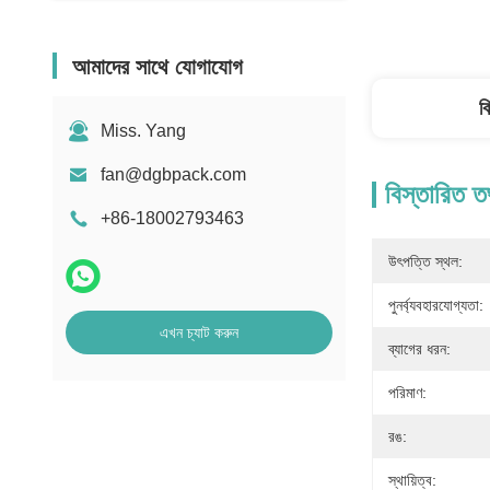
আমাদের সাথে যোগাযোগ
ব
Miss. Yang
fan@dgbpack.com
বিস্তারিত ত
+86-18002793463
উৎপত্তি স্থল:
পুনর্ব্যবহারযোগ্যতা:
এখন চ্যাট করুন
ব্যাগের ধরন:
পরিমাণ:
রঙ:
স্থায়িত্ব: