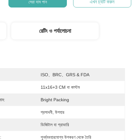
এখন চ্যাট করুন
সেরা দাম পান
রেটিং ও পর্যালোচনা
ISO、BRC、GRS & FDA
11x16+3 CM বা কাস্টম
নাম:
Bright Packing
প্রসাধনী, উপহার
ডিজিটাল বা গ্রাভারি
:
পুনর্ব্যবহারযোগ্য উপকরণ থেকে তৈরি