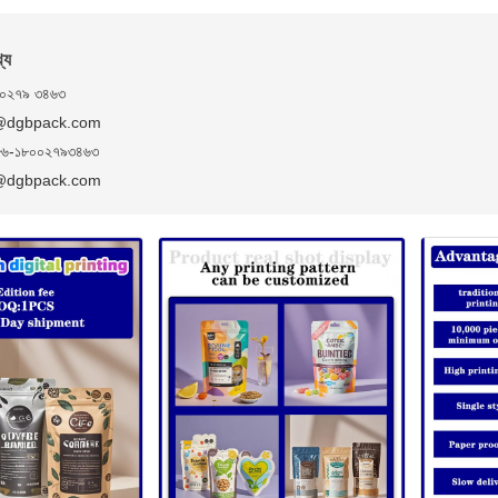
্য
 ০২৭৯ ৩৪৬৩
ী@dgbpack.com
৬-১৮০০২৭৯৩৪৬৩
ী@dgbpack.com