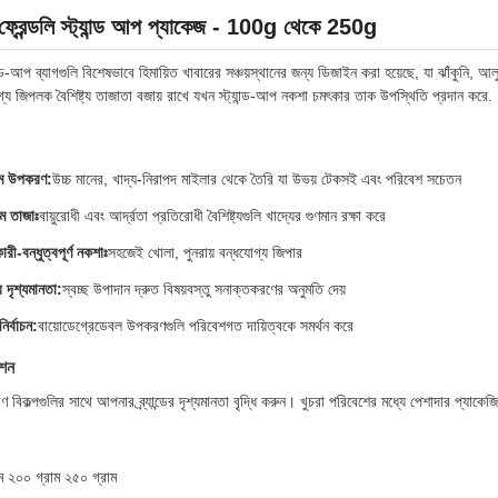
 ফ্রেন্ডলি স্ট্যান্ড আপ প্যাকেজ - 100g থেকে 250g
ান্ড-আপ ব্যাগগুলি বিশেষভাবে হিমায়িত খাবারের সঞ্চয়স্থানের জন্য ডিজাইন করা হয়েছে, যা ঝাঁকুনি, আ
গ্য জিপলক বৈশিষ্ট্য তাজাতা বজায় রাখে যখন স্ট্যান্ড-আপ নকশা চমৎকার তাক উপস্থিতি প্রদান করে.
়াম উপকরণ:
উচ্চ মানের, খাদ্য-নিরাপদ মাইলার থেকে তৈরি যা উভয় টেকসই এবং পরিবেশ সচেতন
তম তাজাঃ
বায়ুরোধী এবং আর্দ্রতা প্রতিরোধী বৈশিষ্ট্যগুলি খাদ্যের গুণমান রক্ষা করে
ারী-বন্ধুত্বপূর্ণ নকশাঃ
সহজেই খোলা, পুনরায় বন্ধযোগ্য জিপার
র দৃশ্যমানতা:
স্বচ্ছ উপাদান দ্রুত বিষয়বস্তু সনাক্তকরণের অনুমতি দেয়
ির্বাচন:
বায়োডেগ্রেডেবল উপকরণগুলি পরিবেশগত দায়িত্বকে সমর্থন করে
পশন
রণ বিকল্পগুলির সাথে আপনার ব্র্যান্ডের দৃশ্যমানতা বৃদ্ধি করুন। খুচরা পরিবেশের মধ্যে পেশাদার প্
ম ২০০ গ্রাম ২৫০ গ্রাম