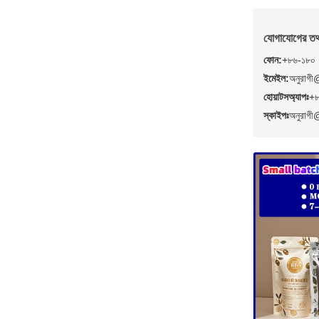
যোগাযোগের তথ
ফোন:
+৮৬-১৮০
ইমেইল:
অনুরাগ
হোয়াটসঅ্যাপঃ
+৮
স্কাইপঃ
অনুরাগ