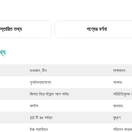
িস্তারিত তথ্য
পণ্যের বর্ণনা
থ্য
ডংগুয়ান, চীন
সাক্ষ্যদান:
পুনর্ব্যবহারযোগ্য
আকার:
জিপার দিয়ে স্ট্যান্ড আপ পাউচ
পরিচিতিমুলক 
কাস্টম
ব্যবহার:
10 টি রঙ পর্যন্ত
মুদ্রণ:
উচ্চ স্থায়িত্ব
পরিবেশ বান্ধব