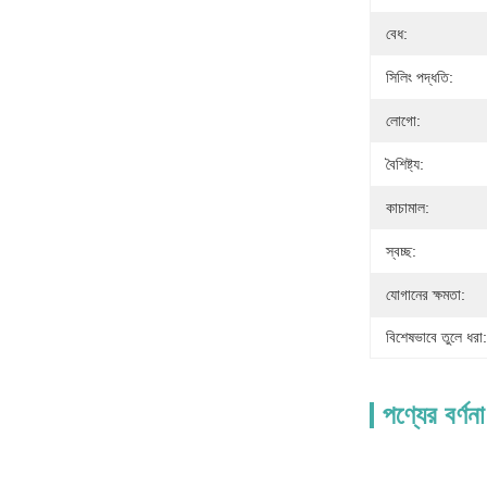
বেধ:
সিলিং পদ্ধতি:
লোগো:
বৈশিষ্ট্য:
কাচামাল:
স্বচ্ছ:
যোগানের ক্ষমতা:
বিশেষভাবে তুলে ধরা:
পণ্যের বর্ণনা