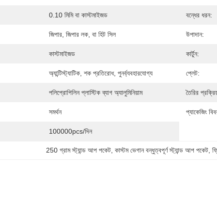
0.10 মিমি বা কাস্টমাইজড
বন্ধের ধরন:
জিপার, জিপার লক, বা হিট সিল
উপাদান:
কাস্টমাইজড
কার্টুন:
অ্যান্টিস্ট্যাটিক, শক প্রতিরোধ, পুনর্ব্যবহারযোগ্য
প্লেট:
পলিপ্রোপিলিন প্লাস্টিক ব্যাগ অ্যালুমিনিয়াম
তৈরির প্রক্রিয
সমর্থন
প্যাকেজিং বিব
100000pcs/দিন
250 গ্রাম স্ট্যান্ড আপ পকেট
, 
কাস্টম ভেগান বন্ধুত্বপূর্ণ স্ট্যান্ড আপ পকেট
, 
ফ