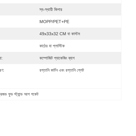
স্ব-স্থায়ী জিপার
MOPP/PET+PE
49x33x32 CM বা কাস্টম
কাঠের বা প্লাস্টিক
়া:
কম্পোজিট প্যাকেজিং ব্যাগ
রণ:
রপ্তানি কার্টন এবং রপ্তানি প্লেট
্রিজড ফুড স্ট্যান্ড আপ পকেট