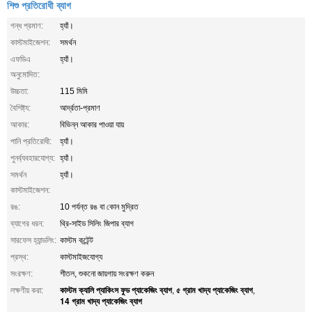
শিশু প্রতিরোধী ব্যাগ
গন্ধ প্রমাণ:
হ্যাঁ।
কাস্টমাইজেশন:
সমর্থন
এফডিএ
হ্যাঁ।
অনুমোদিত:
উচ্চতা:
115 মিমি
বৈশিষ্ট্য:
আর্দ্রতা-প্রমাণ
আকার:
বিভিন্ন আকার পাওয়া যায়
পানি প্রতিরোধী:
হ্যাঁ।
পুনর্ব্যবহারযোগ্য:
হ্যাঁ।
সমর্থন
হ্যাঁ।
কাস্টমাইজেশন:
রঙ:
10 পর্যন্ত রঙ বা কোন মুদ্রিত
ব্যাগের ধরন:
থ্রি-সাইড সিলিং জিপার ব্যাগ
সারফেস হ্যান্ডলিং:
কাস্টম কন্টেন্ট
প্রস্থ:
কাস্টমাইজযোগ্য
সংরক্ষণ:
শীতল, শুকনো জায়গায় সংরক্ষণ করুন
কাস্টম ক্যালি প্যাকিংস ফুড প্যাকেজিং ব্যাগ
৫ গ্রাম খাদ্য প্যাকেজিং ব্যাগ
লক্ষণীয় করা:
,
,
14 গ্রাম খাদ্য প্যাকেজিং ব্যাগ