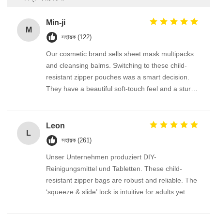
Min-ji
M
সহায়ক (122)
Our cosmetic brand sells sheet mask multipacks
and cleansing balms. Switching to these child-
resistant zipper pouches was a smart decision.
They have a beautiful soft-touch feel and a sturdy
double-track zipper that snaps shut firmly. The
automatic roll film works beautifully on our packing
line, and the delivery was prompt. 강력 추천합니
Leon
L
다!
সহায়ক (261)
Unser Unternehmen produziert DIY-
Reinigungsmittel und Tabletten. These child-
resistant zipper bags are robust and reliable. The
‘squeeze & slide’ lock is intuitive for adults yet
genuinely child-proof. The roll stock runs
millimetergenau on our machine, no jamming at