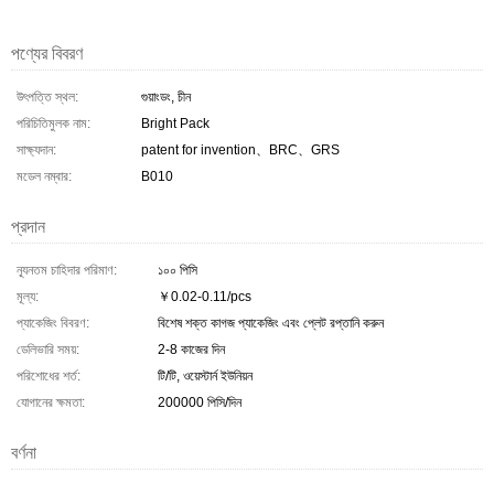
পণ্যের বিবরণ
উৎপত্তি স্থল:
গুয়াংডং, চীন
পরিচিতিমুলক নাম:
Bright Pack
সাক্ষ্যদান:
patent for invention、BRC、GRS
মডেল নম্বার:
B010
প্রদান
ন্যূনতম চাহিদার পরিমাণ:
১০০ পিসি
মূল্য:
￥0.02-0.11/pcs
প্যাকেজিং বিবরণ:
বিশেষ শক্ত কাগজ প্যাকেজিং এবং প্লেট রপ্তানি করুন
ডেলিভারি সময়:
2-8 কাজের দিন
পরিশোধের শর্ত:
টি/টি, ওয়েস্টার্ন ইউনিয়ন
যোগানের ক্ষমতা:
200000 পিসি/দিন
বর্ণনা