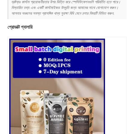
দ্রষ্টব্যঃ কাস্টম প্রয়োজনীয়তার উপর ভিত্তি করে স্পেসিফিকেশনগুলি পরিবর্তিত হতে পারে।
বিস্তারিত তথ্য এবং একটি কাস্টমাইজড উদ্ধৃতি জন্য আমাদের সাথে যোগাযোগ করুন।
আপনার অঞ্চলের সমস্ত প্রাসঙ্গিক খাদ্য সুরক্ষা বিধি মেনে চলার বিষয়টি নিশ্চিত করুন.
প্রোডাক্ট গ্যালারি