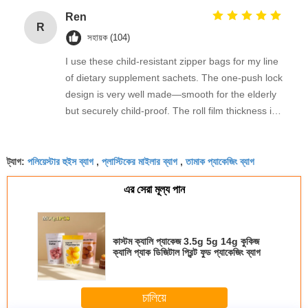
all. Great quality, and the eco-friendlier film option
Ren
R
is a big plus.
সহায়ক (104)
I use these child-resistant zipper bags for my line
of dietary supplement sachets. The one-push lock
design is very well made—smooth for the elderly
but securely child-proof. The roll film thickness is
just right, no tearing during sealing, and the pre-
printed registration marks are accurate. ありがと
পলিয়েস্টার হুইস ব্যাগ
প্লাস্টিকের মাইলার ব্যাগ
তামাক প্যাকেজিং ব্যাগ
うございます for the reliable product.
ট্যাগ:
,
,
এর সেরা মূল্য পান
কাস্টম ক্যালি প্যাকেজ 3.5g 5g 14g কুকিজ
ক্যালি প্যাক ডিজিটাল প্রিন্ট ফুড প্যাকেজিং ব্যাগ
চালিয়ে