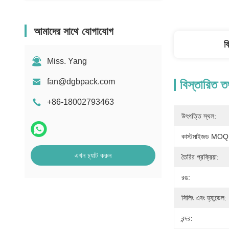
আমাদের সাথে যোগাযোগ
ব
Miss. Yang
fan@dgbpack.com
বিস্তারিত ত
+86-18002793463
উৎপত্তি স্থল:
কাস্টমাইজড MOQ
এখন চ্যাট করুন
তৈরির প্রক্রিয়া:
রঙ:
সিলিং এবং হ্যান্ডেল:
বন্দর: