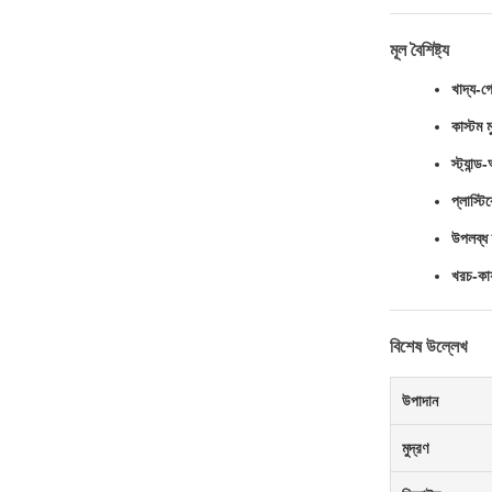
মূল বৈশিষ্ট্য
খাদ্য-গ
কাস্টম ম
স্ট্যান
প্লাস্ট
উপলব্ধ 
খরচ-কার
বিশেষ উল্লেখ
উপাদান
মুদ্রণ