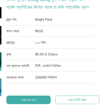
পকেট প্লাস্টিকের জিপার প্যাক চা কফি প্যাকেজিং ব্যাগ
ব্র্যান্ড নাম:
Bright Pack
মডেল নম্বর:
B010
MOQ.:
১০০ পিসি
মূল্য:
$0.02-0.12/pcs
অর্থ প্রদানের শর্তাবলী:
টি/টি, ওয়েস্টার্ন ইউনিয়ন
সরবরাহের ক্ষমতা:
200000 পিসি/দিন
এখন চ্যাট করুন
সেরা দাম পান