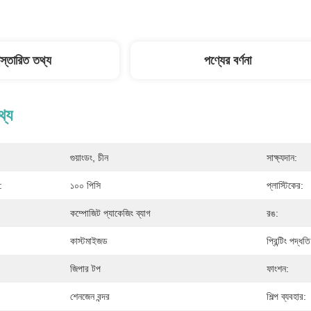
িস্তারিত তথ্য
পণ্যের বর্ণনা
থ্য
গুয়াংডং, চীন
সাক্ষ্যদান:
:
১০০ পিসি
প্লাস্টিকের:
কম্পোজিট প্যাকেজিং ব্যাগ
রঙ:
কাস্টমাইজড
প্রিন্টিং পদ্ধতি
জিপার টপ
ফাংশন:
শেনজেন বন্দর
শিল্প ব্যবহার: