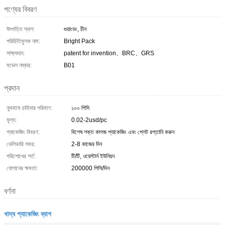
পণ্যের বিবরণ
উৎপত্তি স্থল:
গুয়াংডং, চীন
পরিচিতিমুলক নাম:
Bright Pack
সাক্ষ্যদান:
patent for invention、BRC、GRS
মডেল নম্বার:
B01
প্রদান
ন্যূনতম চাহিদার পরিমাণ:
১০০ পিসি
মূল্য:
0.02-2usd/pc
প্যাকেজিং বিবরণ:
বিশেষ শক্ত কাগজ প্যাকেজিং এবং প্লেট রপ্তানি করুন
ডেলিভারি সময়:
2-8 কাজের দিন
পরিশোধের শর্ত:
টি/টি, ওয়েস্টার্ন ইউনিয়ন
যোগানের ক্ষমতা:
200000 পিসি/দিন
বর্ণনা
খাদ্য প্যাকেজিং ব্যাগ