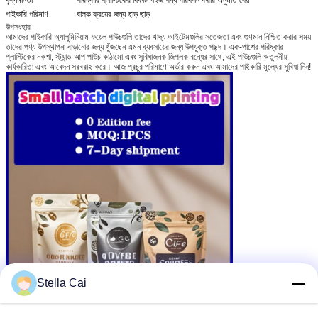
পাইকারি পরিমাণ
বাল্ক ক্রয়ের জন্য ছাড় ছাড়
উপসংহার
আমাদের পাইকারি অ্যালুমিনিয়াম ফয়েল পাউচগুলি তাদের খাদ্য আইটেমগুলির সতেজতা এবং গুণমান নিশ্চিত করার সময়
তাদের পণ্য উপস্থাপনা বাড়ানোর জন্য খুঁজছেন এমন ব্যবসায়ের জন্য উপযুক্ত পছন্দ। এক-পাশের পরিষ্কার
প্লাস্টিকের নকশা, স্ট্যান্ড-আপ পাউচ কাঠামো এবং সুবিধাজনক জিপলক বন্ধের সাথে, এই পাউচগুলি অতুলনীয়
কার্যকারিতা এবং আবেদন সরবরাহ করে। আজ প্রচুর পরিমাণে অর্ডার করুন এবং আমাদের পাইকারি মূল্যের সুবিধা নিন!
Stella Cai