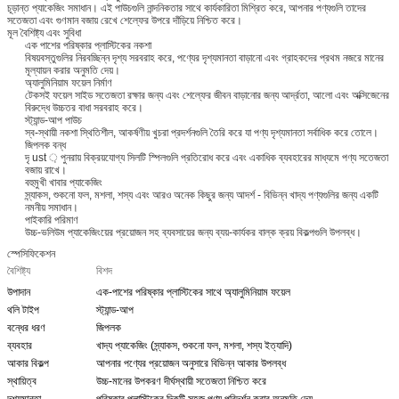
চূড়ান্ত প্যাকেজিং সমাধান। এই পাউচগুলি নান্দনিকতার সাথে কার্যকারিতা মিশ্রিত করে, আপনার পণ্যগুলি তাদের
সতেজতা এবং গুণমান বজায় রেখে শেল্ফের উপরে দাঁড়িয়ে নিশ্চিত করে।
মূল বৈশিষ্ট্য এবং সুবিধা
এক পাশের পরিষ্কার প্লাস্টিকের নকশা
বিষয়বস্তুগুলির নিরবচ্ছিন্ন দৃশ্য সরবরাহ করে, পণ্যের দৃশ্যমানতা বাড়ানো এবং গ্রাহকদের প্রথম নজরে মানের
মূল্যায়ন করার অনুমতি দেয়।
অ্যালুমিনিয়াম ফয়েল নির্মাণ
টেকসই ফয়েল সাইড সতেজতা রক্ষার জন্য এবং শেল্ফের জীবন বাড়ানোর জন্য আর্দ্রতা, আলো এবং অক্সিজেনের
বিরুদ্ধে উচ্চতর বাধা সরবরাহ করে।
স্ট্যান্ড-আপ পাউচ
স্ব-স্থায়ী নকশা স্থিতিশীল, আকর্ষণীয় খুচরা প্রদর্শনগুলি তৈরি করে যা পণ্য দৃশ্যমানতা সর্বাধিক করে তোলে।
জিপলক বন্ধ
দৃ ust ় পুনরায় বিক্রয়যোগ্য সিলটি স্পিলগুলি প্রতিরোধ করে এবং একাধিক ব্যবহারের মাধ্যমে পণ্য সতেজতা
বজায় রাখে।
বহুমুখী খাবার প্যাকেজিং
স্ন্যাকস, শুকনো ফল, মশলা, শস্য এবং আরও অনেক কিছুর জন্য আদর্শ - বিভিন্ন খাদ্য পণ্যগুলির জন্য একটি
নমনীয় সমাধান।
পাইকারি পরিমাণ
উচ্চ-ভলিউম প্যাকেজিংয়ের প্রয়োজন সহ ব্যবসায়ের জন্য ব্যয়-কার্যকর বাল্ক ক্রয় বিকল্পগুলি উপলব্ধ।
স্পেসিফিকেশন
বৈশিষ্ট্য
বিশদ
উপাদান
এক-পাশের পরিষ্কার প্লাস্টিকের সাথে অ্যালুমিনিয়াম ফয়েল
থলি টাইপ
স্ট্যান্ড-আপ
বন্ধের ধরণ
জিপলক
ব্যবহার
খাদ্য প্যাকেজিং (স্ন্যাকস, শুকনো ফল, মশলা, শস্য ইত্যাদি)
আকার বিকল্প
আপনার পণ্যের প্রয়োজন অনুসারে বিভিন্ন আকার উপলব্ধ
স্থায়িত্ব
উচ্চ-মানের উপকরণ দীর্ঘস্থায়ী সতেজতা নিশ্চিত করে
দৃশ্যমানতা
পরিষ্কার প্লাস্টিকের দিকটি সহজ পণ্য পরিদর্শন করার অনুমতি দেয়