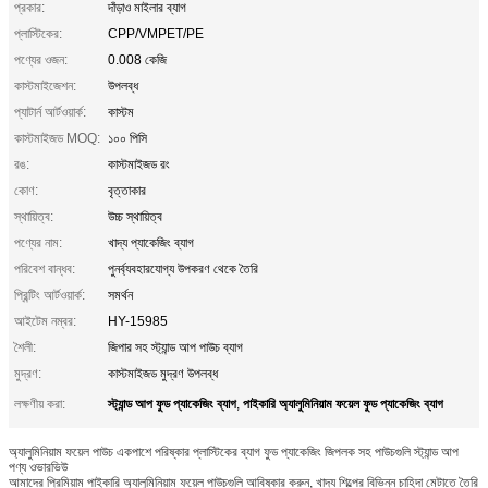
প্রকার:
দাঁড়াও মাইলার ব্যাগ
প্লাস্টিকের:
CPP/VMPET/PE
পণ্যের ওজন:
0.008 কেজি
কাস্টমাইজেশন:
উপলব্ধ
প্যাটার্ন আর্টওয়ার্ক:
কাস্টম
কাস্টমাইজড MOQ:
১০০ পিসি
রঙ:
কাস্টমাইজড রং
কোণ:
বৃত্তাকার
স্থায়িত্ব:
উচ্চ স্থায়িত্ব
পণ্যের নাম:
খাদ্য প্যাকেজিং ব্যাগ
পরিবেশ বান্ধব:
পুনর্ব্যবহারযোগ্য উপকরণ থেকে তৈরি
প্রিন্টিং আর্টওয়ার্ক:
সমর্থন
আইটেম নম্বর:
HY-15985
শৈলী:
জিপার সহ স্ট্যান্ড আপ পাউচ ব্যাগ
মুদ্রণ:
কাস্টমাইজড মুদ্রণ উপলব্ধ
স্ট্যান্ড আপ ফুড প্যাকেজিং ব্যাগ
পাইকারি অ্যালুমিনিয়াম ফয়েল ফুড প্যাকেজিং ব্যাগ
লক্ষণীয় করা:
,
অ্যালুমিনিয়াম ফয়েল পাউচ একপাশে পরিষ্কার প্লাস্টিকের ব্যাগ ফুড প্যাকেজিং জিপলক সহ পাউচগুলি স্ট্যান্ড আপ
পণ্য ওভারভিউ
আমাদের প্রিমিয়াম পাইকারি অ্যালুমিনিয়াম ফয়েল পাউচগুলি আবিষ্কার করুন, খাদ্য শিল্পের বিভিন্ন চাহিদা মেটাতে তৈরি