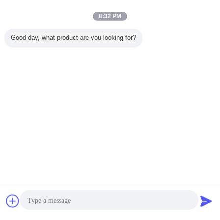
সহায়ক (302)
8:32 PM
Our laundry pod business was struggling to find a
reliable CR bag until we tried these. The zip is
Good day, what product are you looking for?
intuitive for grown-ups but really tough for little
hands — exactly what we needed for UK safety
standards. We’ve tested them repeatedly and
they consistently pass our child-resistant protocol.
পলিয়েস্টার হুইস ব্যাগ
প্লাস্টিকের মাইলার ব্যাগ
তামাক প্যাকেজিং ব্যাগ
The matte finish also takes our logo print
ট্যাগ:
,
,
beautifully. Absolute lifesaver!
এর সেরা মূল্য পান
কাস্টম মুদ্রিত অ্যালুমিনিয়াম ফয়েল ব্যাগ ডয়প্যাক
গন্ধ প্রতিরোধী খাদ্য গ্রেড প্লাস্টিক কুকি স্ট্যান্ড
আপ জিপার মাইলার ব্যাগ
চালিয়ে
চ্যাট
উদ্ধৃতির জন্য আবেদন
শিশু প্রতিরোধী ব্যাগ
অধিক