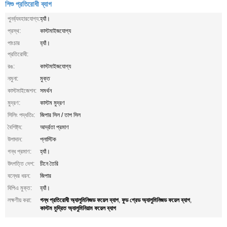
শিশু প্রতিরোধী ব্যাগ
পুনর্ব্যবহারযোগ্য:
হ্যাঁ।
প্রস্থ:
কাস্টমাইজযোগ্য
পাংচার
হ্যাঁ।
প্রতিরোধী:
রঙ:
কাস্টমাইজযোগ্য
নমুনা:
মুক্ত
কাস্টমাইজেশন:
সমর্থন
মুদ্রণ:
কাস্টম মুদ্রণ
সিলিং পদ্ধতিঃ:
জিপার সিল / তাপ সিল
বৈশিষ্ট্য:
আর্দ্রতা প্রমাণ
উপাদান:
প্লাস্টিক
গন্ধ প্রমাণ:
হ্যাঁ।
উৎপত্তি দেশ:
চীনে তৈরি
বন্ধের ধরন:
জিপার
বিপিএ মুক্ত:
হ্যাঁ।
গন্ধ প্রতিরোধী অ্যালুমিনিজড ফয়েল ব্যাগ
ফুড গ্রেড অ্যালুমিনিজড ফয়েল ব্যাগ
লক্ষণীয় করা:
,
,
কাস্টম মুদ্রিত অ্যালুমিনিয়াম ফয়েল ব্যাগ