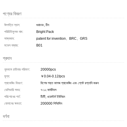
পণ্যের বিবরণ
উৎপত্তি স্থল:
গুয়াংডং, চীন
পরিচিতিমুলক নাম:
Bright Pack
সাক্ষ্যদান:
patent for invention、BRC、GRS
মডেল নম্বার:
B01
প্রদান
ন্যূনতম চাহিদার পরিমাণ:
20000pcs
মূল্য:
￥0.04-0.12/pcs
প্যাকেজিং বিবরণ:
বিশেষ শক্ত কাগজ প্যাকেজিং এবং প্লেট রপ্তানি করুন
ডেলিভারি সময়:
৭-১২ কার্যদিবস
পরিশোধের শর্ত:
টি/টি, ওয়েস্টার্ন ইউনিয়ন
যোগানের ক্ষমতা:
200000 পিসি/দিন
বর্ণনা