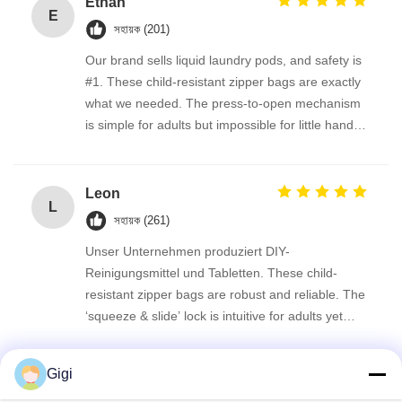
Ethan
E
সহায়ক (201)
Our brand sells liquid laundry pods, and safety is
#1. These child-resistant zipper bags are exactly
what we needed. The press-to-open mechanism
is simple for adults but impossible for little hands
to figure out. The roll film feeds flawlessly through
our vertical form-fill-seal machine. Very consistent
quality—this supplier is a keeper.
Leon
L
সহায়ক (261)
Unser Unternehmen produziert DIY-
Reinigungsmittel und Tabletten. These child-
resistant zipper bags are robust and reliable. The
‘squeeze & slide’ lock is intuitive for adults yet
genuinely child-proof. The roll stock runs
millimetergenau on our machine, no jamming at
Gigi
all. Great quality, and the eco-friendlier film option
James
J
is a big plus.