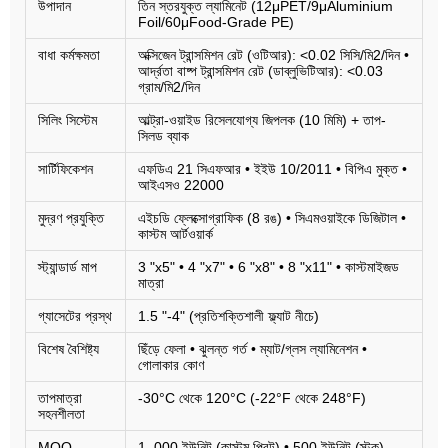
উপাদান
তিন স্তরযুক্ত ল্যামিনেট (12μPET/9μAluminium
Foil/60μFood-Grade PE)
বাধা কর্মক্ষমতা
অক্সিজেন ট্রান্সমিশন রেট (ওটিআর): <0.02 সিসি/মি2/দিন •
আর্দ্রতা বাষ্প ট্রান্সমিশন রেট (ডাব্লুভিটিআর): <0.03
গ্রাম/মি2/দিন
সিলিং সিস্টেম
আল্ট্রা-ওয়াইড রিসেলযোগ্য জিপলক (10 মিমি) + তাপ-
সিলড ব্যাক
সার্টিফিকেশন
এফডিএ 21 সিএফআর • ইইউ 10/2011 • বিপিএ মুক্ত •
আইএসও 22000
মুদ্রণ প্রযুক্তি
এইচডি ফ্লেক্সোগ্রাফিক (8 রঙ) • সিএমওয়াইকে ডিজিটাল •
কাস্টম আর্টওয়ার্ক
স্ট্যান্ডার্ড মাপ
3 "x5" • 4 "x7" • 6 "x8" • 8 "x11" • কাস্টমাইজড
মাত্রা
গ্যাসেটের প্রস্থ
1.5 "-4" (প্রতিশক্তিশালী ফ্ল্যাট নীচে)
বিশেষ বৈশিষ্ট্য
ছিঁড়ে ফেলা • ঝুলন্ত গর্ত • ম্যাট/গ্লস ল্যামিনেশন •
গোলাকার কোণ
তাপমাত্রা
-30°C থেকে 120°C (-22°F থেকে 248°F)
সহনশীলতা
MOQ
1, 000 ইউনিট (কাস্টম প্রিন্ট) • 500 ইউনিট (স্টক)