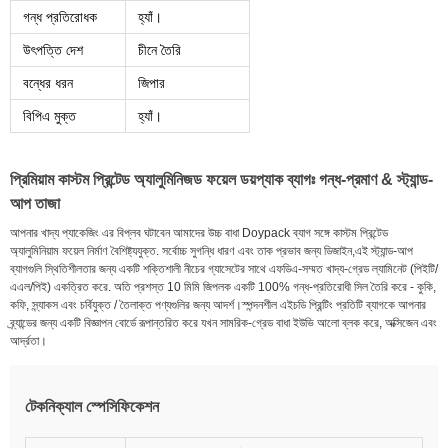
গন্ধ প্রতিরোধক
হ্যাঁ।
উৎপত্তি দেশ
চীনে তৈরি
বন্ধের ধরন
জিপার
বিপিএ মুক্ত
হ্যাঁ।
প্রিমিয়াম কাস্টম প্রিন্টেড অ্যালুমিনিজড ফয়েল ডয়প্যাক ব্যাগঃ গন্ধ-প্রমাণ & স্ট্যান্ড-
আপ তাজা
আপনার খাদ্য প্যাকেজিং এর বিপ্লব ঘটাবেন আমাদের উচ্চ বাধা Doypack ব্যাগ সঙ্গে কাস্টম প্রিন্টেড
অ্যালুমিনিয়াম ফয়েল নির্মাণ বৈশিষ্ট্যযুক্ত. সর্বোচ্চ সুগন্ধি ধারণ এবং তাক প্রভাব জন্য ডিজাইন,এই স্ট্যান্ড-আপ
ব্যাগগুলি স্থিতিশীলতার জন্য একটি শক্তিশালী নীচের গ্যাসেটের সাথে এফডিএ-সম্মত খাদ্য-গ্রেড ল্যামিনেট (পিইটি/
এএল/পিই) একত্রিত করে. অতি প্রশস্ত 10 মিমি জিপলক একটি 100% গন্ধ-প্রতিরোধী সিল তৈরি করে - কুকি,
কফি, স্ন্যাকস এবং চর্বিযুক্ত / তৈলাক্ত পণ্যগুলির জন্য আদর্শ।স্পন্দনশীল এইচডি প্রিন্টিং প্রতিটি ব্যাগকে আপনার
ব্র্যান্ডের জন্য একটি বিজ্ঞাপন বোর্ডে রূপান্তরিত করে যখন সামরিক-গ্রেড বাধা ইউভি আলো ব্লক করে, অক্সিজেন এবং
আর্দ্রতা।
টেকনিক্যাল স্পেসিফিকেশন