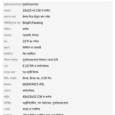
পুনর্ব্যবহারযোগ্যতা:
পুনর্ব্যবহারযোগ্য
আকার:
16x22+4 CM বা কাস্টম
ব্যাগের ধরন:
জিপার দিয়ে স্ট্যান্ড আপ পাউচ
পরিচিতিমুলক নাম:
Bright Packing
পরিমাণ:
কাস্টম
ব্যবহার:
প্রসাধনী, উপহার
রঙ:
10 টি রঙ পর্যন্ত
মুদ্রণ:
ডিজিটাল বা গ্রাভারি
স্থায়িত্ব:
উচ্চ স্থায়িত্ব
পরিবেশ বান্ধব:
পুনর্ব্যবহারযোগ্য উপকরণ থেকে তৈরি
বেধ:
0.10 মিমি বা কাস্টমাইজড
বন্ধের ধরন:
স্ব-স্থায়ী জিপার
সিলিং পদ্ধতি:
জিপার, জিপার লক, বা হিট সিল
উপাদান:
MOPP/PET+PE
লোগো:
কাস্টমাইজড
কার্টুন:
49x33x32 CM বা কাস্টম
বৈশিষ্ট্য:
অ্যান্টিস্ট্যাটিক, শক প্রতিরোধ, পুনর্ব্যবহারযোগ্য
প্লেট:
কাঠের বা প্লাস্টিক