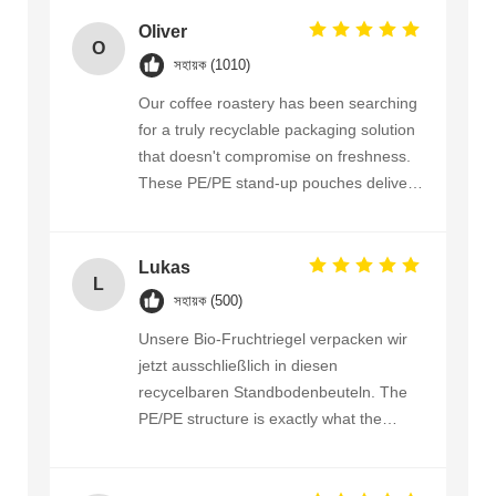
Oliver
O
সহায়ক (1010)
Our coffee roastery has been searching
for a truly recyclable packaging solution
that doesn't compromise on freshness.
These PE/PE stand-up pouches deliver.
They have an excellent oxygen and
moisture barrier, and the one-way
degassing valve works perfectly with this
Lukas
L
material. GRS certification gives us full
সহায়ক (500)
traceability. The matte finish looks
Unsere Bio-Fruchtriegel verpacken wir
premium and prints our logo beautifully.
jetzt ausschließlich in diesen
Brilliant product.
recycelbaren Standbodenbeuteln. The
PE/PE structure is exactly what the
Grüne Punkt system needs — no mixed
materials. The bags run smoothly on our