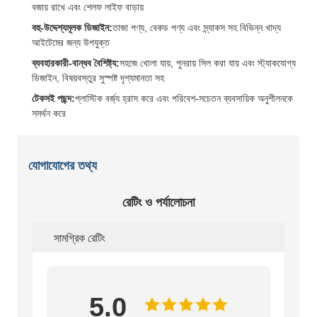
বজায় রাখে এবং শেলফ লাইফ বাড়ায়
বহু-উদ্দেশ্যমূলক ডিজাইন:
তাজা পণ্য, বেকড পণ্য এবং স্ন্যাকস সহ বিভিন্ন খাদ্য
আইটেমের জন্য উপযুক্ত
ব্যবহারকারী-বান্ধব বৈশিষ্ট্য:
সহজে খোলা যায়, পুনরায় সিল করা যায় এবং স্ট্যাকযোগ্য
ডিজাইন, বিষয়বস্তুর সুস্পষ্ট দৃশ্যমানতা সহ
টেকসই পছন্দ:
প্লাস্টিক বর্জ্য হ্রাস করে এবং পরিবেশ-সচেতন ব্যবসায়িক অনুশীলনকে
সমর্থন করে
যোগাযোগের তথ্য
রেটিং ও পর্যালোচনা
সামগ্রিক রেটিং
5.0