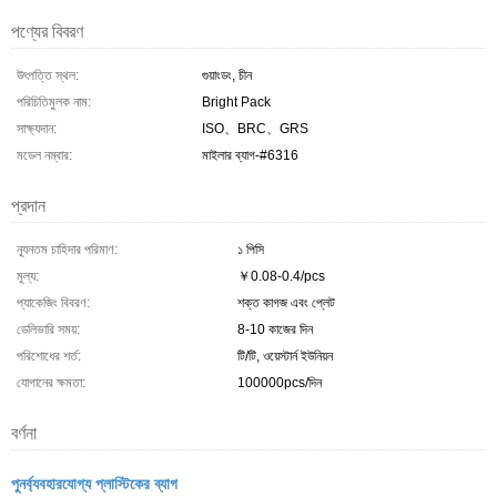
পণ্যের বিবরণ
উৎপত্তি স্থল:
গুয়াংডং, চীন
পরিচিতিমুলক নাম:
Bright Pack
সাক্ষ্যদান:
ISO、BRC、GRS
মডেল নম্বার:
মাইলার ব্যাগ-#6316
প্রদান
ন্যূনতম চাহিদার পরিমাণ:
১ পিসি
মূল্য:
￥0.08-0.4/pcs
প্যাকেজিং বিবরণ:
শক্ত কাগজ এবং প্লেট
ডেলিভারি সময়:
8-10 কাজের দিন
পরিশোধের শর্ত:
টি/টি, ওয়েস্টার্ন ইউনিয়ন
যোগানের ক্ষমতা:
100000pcs/দিন
বর্ণনা
পুনর্ব্যবহারযোগ্য প্লাস্টিকের ব্যাগ