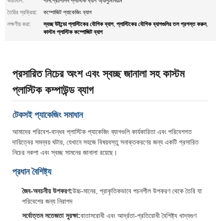
কাচামাল:
পলিপ্রোপিলিন প্লাস্টিক ব্যাগ অ্যালুমিনিয়াম
তৈরির প্রক্রিয়া:
কম্পোজিট প্যাকেজিং ব্যাগ
স্বচ্ছ উইন্ডো প্লাস্টিকের যৌগিক ব্যাগ
প্লাস্টিকের যৌগিক ব্যাগগুলির তল প্রশস্ত করুন
লক্ষণীয় করা:
,
,
কাস্টম প্লাস্টিক কম্পোজিট ব্যাগ
প্রসারিত নিচের অংশ এবং স্বচ্ছ জানালা সহ কাস্টম
প্লাস্টিক কম্পাউন্ড ব্যাগ
টেকসই প্যাকেজিং সমাধান
আমাদের পরিবেশ-বান্ধব প্লাস্টিক প্যাকেজিং ব্যাগগুলি কার্যকারিতা এবং পরিবেশগত
দায়িত্বের সমন্বয় ঘটায়, যেখানে সহজে বিষয়বস্তু সনাক্তকরণের জন্য একটি প্রসারিত
নিচের নকশা এবং স্বচ্ছ সামনের জানালা রয়েছে।
প্রধান বৈশিষ্ট্য
জৈব-অবচনীয় উপকরণ:
উচ্চ-মানের, প্রাকৃতিকভাবে পচনশীল উপকরণ থেকে তৈরি যা
পরিবেশের জন্য নিরাপদ
সর্বোত্তম সতেজতা সুরক্ষা:
বাতাসরোধী এবং আর্দ্রতা-প্রতিরোধী বৈশিষ্ট্য খাদ্যগুণ