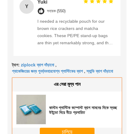
VFFS machines, the seals are
Yuki
Y
consistently strong, and the high barrier
সহায়ক (550)
properties keep the bars fresh. Having a
I needed a recyclable pouch for our
full GRS certificate for the film was
brown rice crackers and matcha
extremely important for our B Corp
cookies. These PE/PE stand-up bags
application. Wunderbar!
are thin yet remarkably strong, and the
transparent window keeps the artisanal
look. Our local recycling program
ziplock ব্যাগ দাঁড়ানো
accepts polyethylene packaging, so this
ট্যাগ:
,
প্যাকেজিংয়ের জন্য পুনর্ব্যবহারযোগ্য প্লাস্টিকের ব্যাগ
স্যান্ডি ব্যাগ দাঁড়ানো
,
solution fits perfectly. The factory
provided detailed GRS transaction
এর সেরা মূল্য পান
certificates, which our wholesalers
appreciate. 非常に満足しています。
কাস্টম প্লাস্টিক কম্পোস্ট ব্যাগ সামনের দিকে স্বচ্ছ
উইন্ডো দিয়ে নীচে প্রসারিত
চালিয়ে