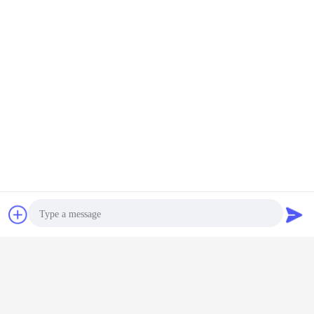
চ্যাট
উদ্ধৃতির জন্য আবেদন
Photo