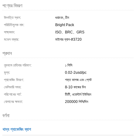
পণ্যের বিবরণ
উৎপত্তি স্থল:
গুয়াংডং, চীন
পরিচিতিমুলক নাম:
Bright Pack
সাক্ষ্যদান:
ISO、BRC、GRS
মডেল নম্বার:
মাইলার ব্যাগ-#3720
প্রদান
ন্যূনতম চাহিদার পরিমাণ:
১ পিসি
মূল্য:
0.02-2usd/pc
প্যাকেজিং বিবরণ:
শক্ত কাগজ এবং প্লেট
ডেলিভারি সময়:
8-10 কাজের দিন
পরিশোধের শর্ত:
টি/টি, ওয়েস্টার্ন ইউনিয়ন
যোগানের ক্ষমতা:
200000 পিসি/দিন
বর্ণনা
খাদ্য প্যাকেজিং ব্যাগ