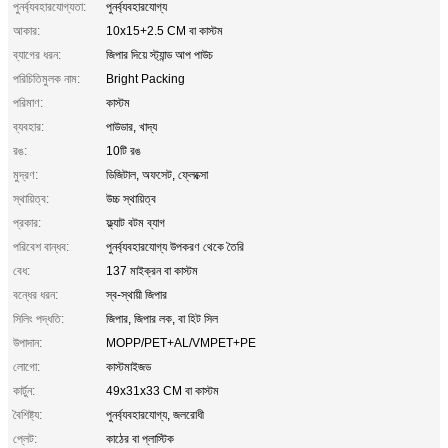
পুনর্ব্যবহারযোগ্যতা:
পুনর্ব্যবহারযোগ্য
আকার:
10x15+2.5 CM বা কাস্টম
ব্যাগের ধরন:
জিপার দিয়ে স্ট্যান্ড আপ পাউচ
পরিচিতিমুলক নাম:
Bright Packing
পরিমাণ:
কাস্টম
ব্যবহার:
পাউডার, খাদ্য
রঙ:
10টি রঙ
মুদ্রণ:
ডিজিটাল, অফসেট, ফ্লেক্সো
স্থায়িত্ব:
উচ্চ স্থায়িত্ব
প্রকার:
ফ্ল্যাট বটম ব্যাগ
পরিবেশ বান্ধব:
পুনর্ব্যবহারযোগ্য উপকরণ থেকে তৈরি
বেধ:
137 মাইক্রন বা কাস্টম
বন্ধের ধরন:
স্ব-স্থায়ী জিপার
সিলিং পদ্ধতি:
জিপার, জিপার লক, বা হিট সিল
উপাদান:
MOPP/PET+AL/VMPET+PE
লোগো:
কাস্টমাইজড
কার্টুন:
49x31x33 CM বা কাস্টম
বৈশিষ্ট্য:
পুনর্ব্যবহারযোগ্য, জলরোধী
প্লেট:
কাঠের বা প্লাস্টিক