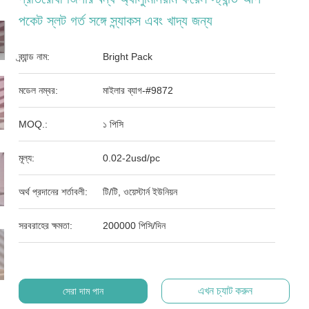
পকেট স্লট গর্ত সঙ্গে স্ন্যাকস এবং খাদ্য জন্য
ব্র্যান্ড নাম:
Bright Pack
মডেল নম্বর:
মাইলার ব্যাগ-#9872
MOQ.:
১ পিসি
মূল্য:
0.02-2usd/pc
অর্থ প্রদানের শর্তাবলী:
টি/টি, ওয়েস্টার্ন ইউনিয়ন
সরবরাহের ক্ষমতা:
200000 পিসি/দিন
এখন চ্যাট করুন
সেরা দাম পান