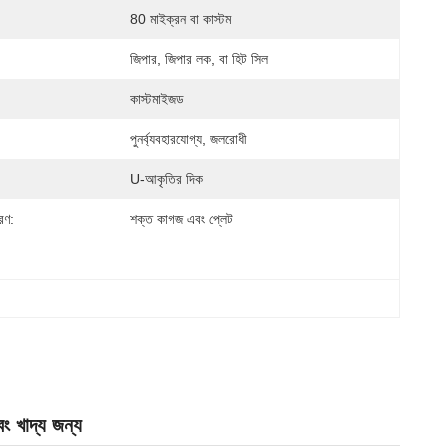
80 মাইক্রন বা কাস্টম
জিপার, জিপার লক, বা হিট সিল
কাস্টমাইজড
পুনর্ব্যবহারযোগ্য, জলরোধী
U-আকৃতির দিক
রণ:
শক্ত কাগজ এবং প্লেট
বং খাদ্য জন্য