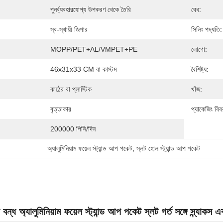
পুনর্ব্যবহারযোগ্য উপকরণ থেকে তৈরি
বেধ:
স্ব-স্থায়ী জিপার
সিলিং পদ্ধতি:
MOPP/PET+AL/VMPET+PE
লোগো:
46x31x33 CM বা কাস্টম
বৈশিষ্ট্য:
কাঠের বা প্লাস্টিক
খাঁজ:
বৃত্তাকার
প্যাকেজিং বিব
200000 পিসি/দিন
অ্যালুমিনিয়াম ফয়েল স্ট্যান্ড আপ পকেট
, 
স্লট হোল স্ট্যান্ড আপ পকেট
বন্ধ অ্যালুমিনিয়াম ফয়েল স্ট্যান্ড আপ পকেট স্লট গর্ত সঙ্গে স্ন্যাকস এ