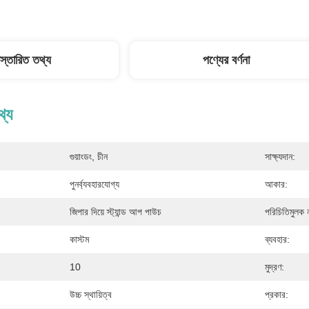
িস্তারিত তথ্য
পণ্যের বর্ণনা
থ্য
গুয়াংডং, চীন
সাক্ষ্যদান:
পুনর্ব্যবহারযোগ্য
আকার:
জিপার দিয়ে স্ট্যান্ড আপ পাউচ
পরিচিতিমুলক 
কাস্টম
ব্যবহার:
10
মুদ্রণ:
উচ্চ স্থায়িত্ব
প্রকার: