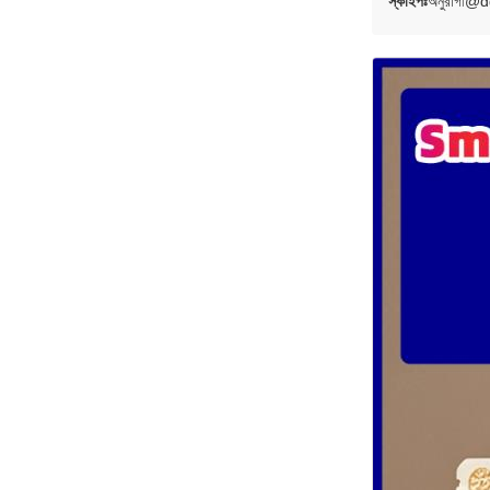
স্কাইপঃ
অনুরাগী@