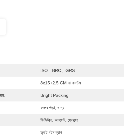
ISO、BRC、GRS
8x15+2.5 CM বা কাস্টম
নাম:
Bright Packing
ফলের গুঁড়া, খাদ্য
ডিজিটাল, অফসেট, ফ্লেক্সো
ফ্ল্যাট বটম ব্যাগ