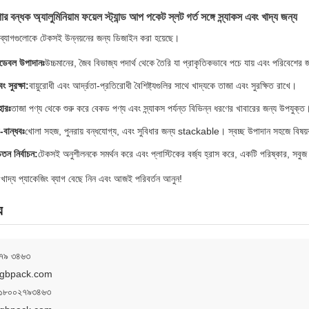
র বন্ধক অ্যালুমিনিয়াম ফয়েল স্ট্যান্ড আপ পকেট স্লট গর্ত সঙ্গে স্ন্যাকস এবং খাদ্য জন্য
ব্যাগগুলোকে টেকসই উন্নয়নের জন্য ডিজাইন করা হয়েছে।
েডেবল উপাদানঃ
উচ্চমানের, জৈব বিভাজ্য পদার্থ থেকে তৈরি যা প্রাকৃতিকভাবে পচে যায় এবং পরিবেশের 
 সুরক্ষা:
বায়ুরোধী এবং আর্দ্রতা-প্রতিরোধী বৈশিষ্ট্যগুলির সাথে খাদ্যকে তাজা এবং সুরক্ষিত রাখে।
হারঃ
তাজা পণ্য থেকে শুরু করে বেকড পণ্য এবং স্ন্যাকস পর্যন্ত বিভিন্ন ধরণের খাবারের জন্য উপযুক্ত
-বান্ধবঃ
খোলা সহজ, পুনরায় বন্ধযোগ্য, এবং সুবিধার জন্য stackable। স্বচ্ছ উপাদান সহজে বিষয়
তন নির্বাচন:
টেকসই অনুশীলনকে সমর্থন করে এবং প্লাস্টিকের বর্জ্য হ্রাস করে, একটি পরিষ্কার, সবু
খাদ্য প্যাকেজিং ব্যাগ বেছে নিন এবং আজই পরিবর্তন আনুন!
য
৭৯ ৩৪৬৩
dgbpack.com
১৮০০২৭৯৩৪৬৩