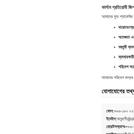
কাস্টম প্রতিরোধী জিপা
আমাদের ফুড প্যাকেজিং 
বায়োডেগ্র
সতেজতা এবং
বহুমুখী ব্যব
ব্যবহারকারী
পরিবেশ সচে
আমাদের পরিবেশ বান্ধব 
যোগাযোগের তথ্
ফোন:
+৮৬-১৮০ ০২
ইমেইল:
অনুরাগী@
হোয়াটসঅ্যাপঃ
+৮৬-