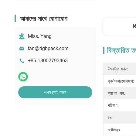
আমাদের সাথে যোগাযোগ
ব
Miss. Yang
fan@dgbpack.com
বিস্তারিত ত
+86-18002793463
উৎপত্তি স্থল:
পুনর্ব্যবহারযোগ্যতা:
এখন চ্যাট করুন
ব্যাগের ধরন:
পরিমাণ:
রঙ:
স্থায়িত্ব: