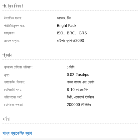
পণ্যের বিবরণ
উৎপত্তি স্থল:
গুয়াংডং, চীন
পরিচিতিমুলক নাম:
Bright Pack
সাক্ষ্যদান:
ISO、BRC、GRS
মডেল নম্বার:
মাইলার ব্যাগ-#2093
প্রদান
ন্যূনতম চাহিদার পরিমাণ:
১ পিসি
মূল্য:
0.02-2usd/pc
প্যাকেজিং বিবরণ:
শক্ত কাগজ এবং প্লেট
ডেলিভারি সময়:
8-10 কাজের দিন
পরিশোধের শর্ত:
টি/টি, ওয়েস্টার্ন ইউনিয়ন
যোগানের ক্ষমতা:
200000 পিসি/দিন
বর্ণনা
খাদ্য প্যাকেজিং ব্যাগ