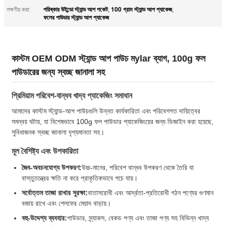
পরিষ্কার উইন্ডো স্ট্যান্ড আপ পকেট
100 গ্রাম স্ট্যান্ড আপ প্যাকেজ
লক্ষণীয় করা:
,
,
ফলের পাউডার স্ট্যান্ড আপ প্যাকেজ
কাস্টম OEM ODM স্ট্যান্ড আপ পাউচ মylar ব্যাগ, 100g ফল
পাউডারের জন্য স্বচ্ছ জানালা সহ
প্রিমিয়াম পরিবেশ-বান্ধব খাদ্য প্যাকেজিং সমাধান
আমাদের কাস্টম স্ট্যান্ড-আপ পাউচগুলি উন্নত কার্যকারিতা এবং পরিবেশগত দায়িত্বের
সমন্বয় ঘটায়, যা বিশেষভাবে 100g ফল পাউডার প্যাকেজিংয়ের জন্য ডিজাইন করা হয়েছে,
সুবিধাজনক স্বচ্ছ জানালা দৃশ্যমানতা সহ।
মূল বৈশিষ্ট্য এবং উপকারিতা
জৈব-অবচনযোগ্য উপকরণ:
উচ্চ-মানের, পরিবেশ বান্ধব উপকরণ থেকে তৈরি যা
বাস্তুতন্ত্রের ক্ষতি না করে প্রাকৃতিকভাবে পচে যায়।
সর্বোত্তম তাজা রাখার সুরক্ষা:
বাতাসরোধী এবং আর্দ্রতা-প্রতিরোধী গঠন পণ্যের গুণমান
বজায় রাখে এবং শেলফের মেয়াদ বাড়ায়।
বহু-উদ্দেশ্য ব্যবহার:
পাউডার, স্ন্যাকস, বেকড পণ্য এবং তাজা পণ্য সহ বিভিন্ন খাদ্য