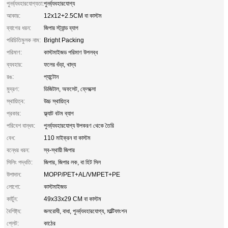
পুনর্ব্যবহারযোগ্যতা:
পুনর্ব্যবহারযোগ্য
আকার:
12x12+2.5CM বা কাস্টম
ব্যাগের ধরন:
জিপার স্ট্যান্ড ব্যাগ
পরিচিতিমুলক নাম:
Bright Packing
পরিমাণ:
কাস্টমাইজড পরিমাণ উপলব্ধ
ব্যবহার:
ফলের গুঁড়া, খাদ্য
রঙ:
প্যান্টোন
মুদ্রণ:
ডিজিটাল, অফসেট, ফ্লেক্সো
স্থায়িত্ব:
উচ্চ স্থায়িত্ব
প্রকার:
ফ্ল্যাট বটম ব্যাগ
পরিবেশ বান্ধব:
পুনর্ব্যবহারযোগ্য উপকরণ থেকে তৈরি
বেধ:
110 মাইক্রন বা কাস্টম
বন্ধের ধরন:
স্ব-স্থায়ী জিপার
সিলিং পদ্ধতি:
জিপার, জিপার লক, বা হিট সিল
উপাদান:
MOPP/PET+AL/VMPET+PE
লোগো:
কাস্টমাইজড
কার্টুন:
49x33x29 CM বা কাস্টম
বৈশিষ্ট্য:
জলরোধী, বাধা, পুনর্ব্যবহারযোগ্য, মাল্টিফাংশন
প্লেট:
কাঠের