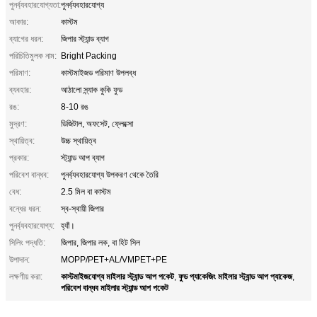
পুনর্ব্যবহারযোগ্যতা:
পুনর্ব্যবহারযোগ্য
আকার:
কাস্টম
ব্যাগের ধরন:
জিপার স্ট্যান্ড ব্যাগ
পরিচিতিমুলক নাম:
Bright Packing
পরিমাণ:
কাস্টমাইজড পরিমাণ উপলব্ধ
ব্যবহার:
আঠালো স্ন্যাক কুকি ফুড
রঙ:
8-10 রঙ
মুদ্রণ:
ডিজিটাল, অফসেট, ফ্লেক্সো
স্থায়িত্ব:
উচ্চ স্থায়িত্ব
প্রকার:
স্ট্যান্ড আপ ব্যাগ
পরিবেশ বান্ধব:
পুনর্ব্যবহারযোগ্য উপকরণ থেকে তৈরি
বেধ:
2.5 মিল বা কাস্টম
বন্ধের ধরন:
স্ব-স্থায়ী জিপার
পুনর্ব্যবহারযোগ্য:
হ্যাঁ।
সিলিং পদ্ধতি:
জিপার, জিপার লক, বা হিট সিল
উপাদান:
MOPP/PET+AL/VMPET+PE
কাস্টমাইজযোগ্য মাইলার স্ট্যান্ড আপ পকেট
ফুড প্যাকেজিং মাইলার স্ট্যান্ড আপ প্যাকেজ
লক্ষণীয় করা:
,
,
পরিবেশ বান্ধব মাইলার স্ট্যান্ড আপ পকেট