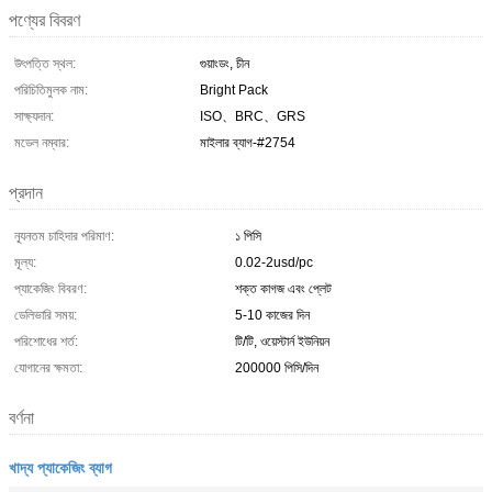
পণ্যের বিবরণ
উৎপত্তি স্থল:
গুয়াংডং, চীন
পরিচিতিমুলক নাম:
Bright Pack
সাক্ষ্যদান:
ISO、BRC、GRS
মডেল নম্বার:
মাইলার ব্যাগ-#2754
প্রদান
ন্যূনতম চাহিদার পরিমাণ:
১ পিসি
মূল্য:
0.02-2usd/pc
প্যাকেজিং বিবরণ:
শক্ত কাগজ এবং প্লেট
ডেলিভারি সময়:
5-10 কাজের দিন
পরিশোধের শর্ত:
টি/টি, ওয়েস্টার্ন ইউনিয়ন
যোগানের ক্ষমতা:
200000 পিসি/দিন
বর্ণনা
খাদ্য প্যাকেজিং ব্যাগ