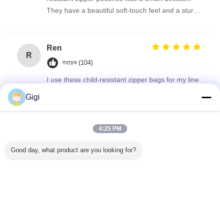
They have a beautiful soft-touch feel and a sturdy
double-track zipper that snaps shut firmly. The
automatic roll film works beautifully on our packing
line, and the delivery was prompt. 강력 추천합니
Ren
R
다!
সহায়ক (104)
I use these child-resistant zipper bags for my line
of dietary supplement sachets. The one-push lock
Gigi
design is very well made—smooth for the elderly
but securely child-proof. The roll film thickness is
just right, no tearing during sealing, and the pre-
4:25 PM
printed registration marks are accurate. ありがと
পলিয়েস্টার হুইস ব্যাগ
প্লাস্টিকের মাইলার ব্যাগ
তামাক প্যাকেজিং ব্যাগ
Good day, what product are you looking for?
うございます for the reliable product.
ট্যাগ:
,
,
এর সেরা মূল্য পান
কাস্টম প্রিন্ট গাম্মিস কুকিজ ভোজ্য প্যাকেজিং গন্ধ
প্রতিরোধী স্ট্যান্ড আপ প্যাকেট অ্যালুমিনিয়াম ফয়েল
প্লাস্টিক প্যাকেজিং জিপলক মাইলার ব্যাগ