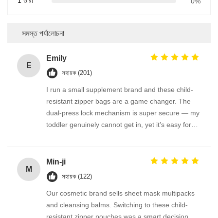
1 তারা
0%
সমস্ত পর্যালোচনা
Emily
E
সহায়ক (201)
I run a small supplement brand and these child-
resistant zipper bags are a game changer. The
dual-press lock mechanism is super secure — my
toddler genuinely cannot get in, yet it’s easy for
adults. We use them for melatonin gummies and
vitamin D pouches. The material is thick and
odorless, and the bag reseals perfectly. FDA-
Min-ji
M
compliant feel, great quality!
সহায়ক (122)
Our cosmetic brand sells sheet mask multipacks
and cleansing balms. Switching to these child-
resistant zipper pouches was a smart decision.