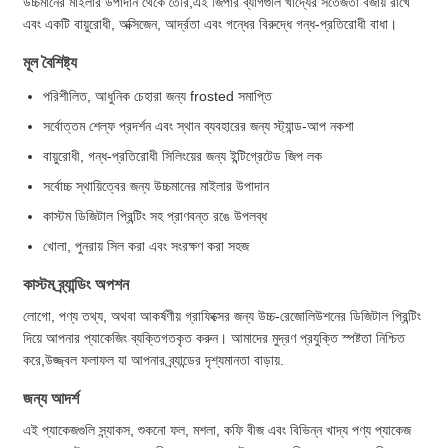
উচ্চমানের মাইলার উপাদান থেকে তৈরি,এই জিপার ব্যাগগুলি খাদ্যের সতেজতা বজায় রাখে
এবং একটি বায়ুরোধী, অক্সিজেন, আর্দ্রতা এবং গন্ধের বিরুদ্ধে গন্ধ-প্রতিরোধী বাধা।
মূল বৈশিষ্ট্য
পরিশীলিত, আধুনিক চেহারা জন্য frosted সমাপ্তি
সর্বোত্তম শেল্ফ প্রদর্শন এবং স্থান ব্যবহারের জন্য স্ট্যান্ড-আপ নকশা
বায়ুরোধী, গন্ধ-প্রতিরোধী সিলিংয়ের জন্য ইন্টিগ্রেটেড জিপ লক
সর্বোচ্চ স্থায়িত্বের জন্য উচ্চমানের মাইলার উপাদান
কাস্টম ডিজিটাল প্রিন্টিং সহ প্রাণবন্ত রঙে উপলব্ধ
খোলা, পুনরায় সিল করা এবং সংরক্ষণ করা সহজ
কাস্টম ব্র্যান্ডিং অপশন
লোগো, পণ্য তথ্য, অথবা আকর্ষণীয় গ্রাফিক্সের জন্য উচ্চ-রেজোলিউশনের ডিজিটাল প্রিন্টিং
দিয়ে আপনার প্যাকেজিং ব্যক্তিগতকৃত করুন। আমাদের মুদ্রণ প্রযুক্তি স্পষ্টতা নিশ্চিত
করে,উজ্জ্বল ফলাফল যা আপনার ব্র্যান্ডের দৃশ্যমানতা বাড়ায়.
জন্য আদর্শ
এই প্যাকেজগুলি স্ন্যাকস, শুকনো ফল, মশলা, কফি বীজ এবং বিভিন্ন খাদ্য পণ্য প্যাকেজ