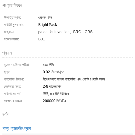
পণ্যের বিবরণ
উৎপত্তি স্থল:
গুয়াংডং, চীন
পরিচিতিমুলক নাম:
Bright Pack
সাক্ষ্যদান:
patent for invention、BRC、GRS
মডেল নম্বার:
B01
প্রদান
ন্যূনতম চাহিদার পরিমাণ:
১০০ পিসি
মূল্য:
0.02-2usd/pc
প্যাকেজিং বিবরণ:
বিশেষ শক্ত কাগজ প্যাকেজিং এবং প্লেট রপ্তানি করুন
ডেলিভারি সময়:
2-8 কাজের দিন
পরিশোধের শর্ত:
টি/টি, ওয়েস্টার্ন ইউনিয়ন
যোগানের ক্ষমতা:
200000 পিসি/দিন
বর্ণনা
খাদ্য প্যাকেজিং ব্যাগ