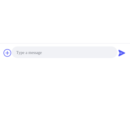
চ্যাট
উদ্ধৃতির জন্য আবেদন
Photo
Video Call
Audio Call