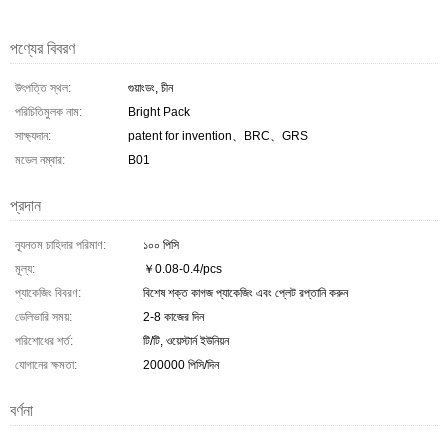
পণ্যের বিবরণ
উৎপত্তি স্থল:
গুয়াংডং, চীন
পরিচিতিমুলক নাম:
Bright Pack
সাক্ষ্যদান:
patent for invention、BRC、GRS
মডেল নম্বার:
B01
প্রদান
ন্যূনতম চাহিদার পরিমাণ:
১০০ পিসি
মূল্য:
￥0.08-0.4/pcs
প্যাকেজিং বিবরণ:
বিশেষ শক্ত কাগজ প্যাকেজিং এবং প্লেট রপ্তানি করুন
ডেলিভারি সময়:
2-8 কাজের দিন
পরিশোধের শর্ত:
টি/টি, ওয়েস্টার্ন ইউনিয়ন
যোগানের ক্ষমতা:
200000 পিসি/দিন
বর্ণনা