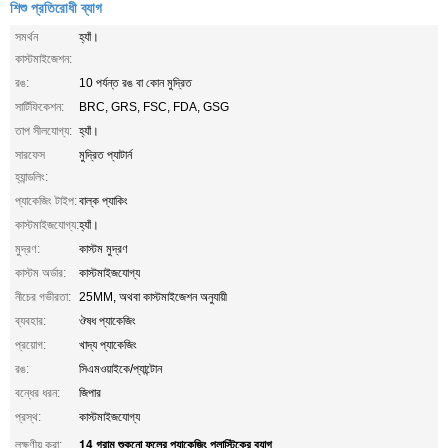
শিশু প্রতিরোধী ব্যাগ
সমর্থন
হ্যাঁ।
কাস্টমাইজেশন:
রঙ:
10 পর্যন্ত রঙ বা কোন মুদ্রিত
সার্টিফিকেশন:
BRC, GRS, FSC, FDA, GSG
তাপ সীলযোগ্য:
হ্যাঁ।
সারফেস
মুদ্রিত প্যাটার্ন
হ্যান্ডলিং:
প্যাকেজিং টাইপ:
বাল্ক প্যাকিং
কাস্টমাইজযোগ্য:
হ্যাঁ।
মুদ্রণ:
কাস্টম মুদ্রণ
কাস্টম অর্ডার:
কাস্টমাইজযোগ্য
নীচের গভীরতা:
25MM, অথবা কাস্টমাইজেশন অনুযায়ী
ব্যবহার:
ঔষধ প্যাকেজিং
প্রয়োগ:
খাদ্য প্যাকেজিং
রঙ:
সিএমওয়াইকে/প্যান্টোন
বন্ধের ধরন:
জিপার
প্রস্থ:
কাস্টমাইজযোগ্য
14 গ্রাম শুকনো ফুলের প্যাকেজিং প্লাস্টিকের ব্যাগ
লক্ষণীয় করা:
,