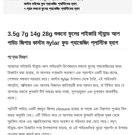
কাস্টম মাইলার ফুড প্যাকেজিং প্লাস্টিকের ব্যাগ
,
৭ গ্রাম শুকনো ফুলের প্যাকেজিং প্লাস্টিকের ব্যাগ
3.5g 7g 14g 28g শুকনো ফুলের পাইকারি স্ট্যান্ড আপ
পাউচ জিপার কাস্টম মylar ফুড প্যাকেজিং প্লাস্টিক ব্যাগ
পণ্যের বিবরণ
আমাদের পাইকারি স্ট্যান্ড-আপ পাউচগুলি বিশেষভাবে শুকনো ফুলের প্যাকেজিংয়ের জন্য
ডিজাইন করা হয়েছে, যা আপনার পণ্যগুলি সংরক্ষণে এবং প্রদর্শনে একটি উচ্চ-মানের,
পেশাদার সমাধান সরবরাহ করে। কাস্টম মylar উপাদান থেকে তৈরি, এই পাউচগুলি
আর্দ্রতা, অক্সিজেন এবং আলোর বিরুদ্ধে ব্যতিক্রমী বাধা প্রদান করে, যা নিশ্চিত করে যে
আপনার শুকনো ফুলগুলি দীর্ঘ সময়ের জন্য তাজা, সুগন্ধযুক্ত এবং দৃশ্যমান আকর্ষণীয়
থাকে।
প্রতিটি পাউচে একটি মজবুত জিপার closure রয়েছে যা সহজে এবং নিরাপদে পুনরায় সিল
করার অনুমতি দেয়। এটি নিশ্চিত করে যে আপনার শুকনো ফুলগুলি বাহ্যিক দূষক থেকে
সুরক্ষিত থাকে এবং আত্মবিশ্বাসের সাথে সংরক্ষণ বা পরিবহন করা যেতে পারে। মসৃণ,
স্ট্যান্ড-আপ ডিজাইন পণ্য উপস্থাপনা বাড়ায়, যা এই পাউচগুলিকে খুচরা প্রদর্শন বা উপহার
দেওয়ার জন্য আদর্শ করে তোলে।