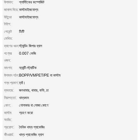
উপাদান:
প্লাস্টিকের কম্পোজিট
জানালা দিয়ে:
কাস্টমাইজযোগ্য
উইন্ডো
কাস্টমাইজযোগ্য
টাইপ:
পেমেন্ট
টি/টি
মেথিড:
ব্যাগের ধরন:
স্ট্যান্ডিং জিপার ব্যাগ
পণ্যের
0.007 কেজি
ওজন:
ফাংশন:
অ্যান্টি-স্ট্যাটিক
উপাদান গঠন:
BOPP/VMPET/PE বা কাস্টম
গন্ধ প্রমাণ:
হ্যাঁ।
ব্যবহার:
জলখাবার, খাবার, কফি, চা
নিরাপত্তা:
খাদ্যমান
কোণ:
গোলাকার বা সোজা কোণে
কাস্টম
গ্রহণ করো
অর্ডার:
প্রয়োগ:
দৈনিক খাদ্য প্যাকেজিং
কীওয়ার্ড:
খাদ্য প্যাকেজিং ব্যাগ