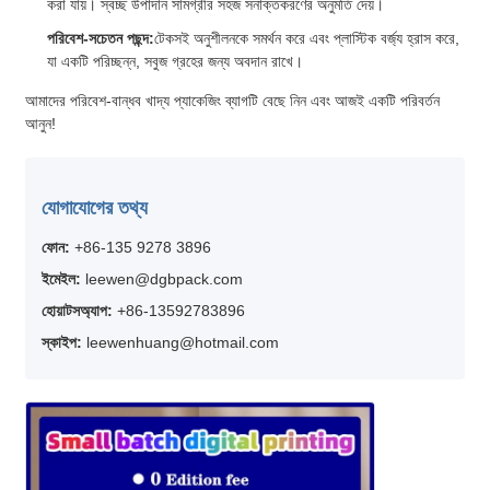
করা যায়। স্বচ্ছ উপাদান সামগ্রীর সহজ সনাক্তকরণের অনুমতি দেয়।
পরিবেশ-সচেতন পছন্দ:
টেকসই অনুশীলনকে সমর্থন করে এবং প্লাস্টিক বর্জ্য হ্রাস করে,
যা একটি পরিচ্ছন্ন, সবুজ গ্রহের জন্য অবদান রাখে।
আমাদের পরিবেশ-বান্ধব খাদ্য প্যাকেজিং ব্যাগটি বেছে নিন এবং আজই একটি পরিবর্তন
আনুন!
যোগাযোগের তথ্য
ফোন:
+86-135 9278 3896
ইমেইল:
leewen@dgbpack.com
হোয়াটসঅ্যাপ:
+86-13592783896
স্কাইপ:
leewenhuang@hotmail.com