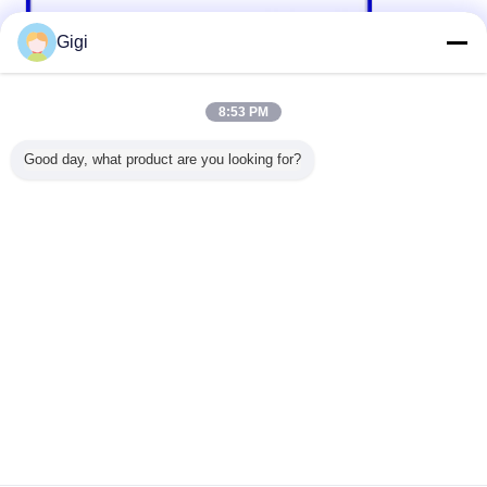
Gigi
8:53 PM
Good day, what product are you looking for?
বায়োডেগ্রেডেবল প্লাস্টিকের জিপলক ব্যাগ
জিপলকযুক্ত মাইলার ব্যাগ
ট্যাগ:
,
,
ziplock ব্যাগ দাঁড়ানো
এর সেরা মূল্য পান
সুবিধাজনক এবং টেকসই খাদ্য প্যাকেজিং ব্যাগ
বায়োডেগ্রেডেবল উপকরণ বায়ুরোধী আর্দ্রতা
প্রতিরোধী