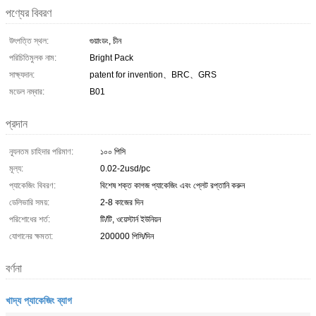
পণ্যের বিবরণ
উৎপত্তি স্থল:
গুয়াংডং, চীন
পরিচিতিমুলক নাম:
Bright Pack
সাক্ষ্যদান:
patent for invention、BRC、GRS
মডেল নম্বার:
B01
প্রদান
ন্যূনতম চাহিদার পরিমাণ:
১০০ পিসি
মূল্য:
0.02-2usd/pc
প্যাকেজিং বিবরণ:
বিশেষ শক্ত কাগজ প্যাকেজিং এবং প্লেট রপ্তানি করুন
ডেলিভারি সময়:
2-8 কাজের দিন
পরিশোধের শর্ত:
টি/টি, ওয়েস্টার্ন ইউনিয়ন
যোগানের ক্ষমতা:
200000 পিসি/দিন
বর্ণনা
খাদ্য প্যাকেজিং ব্যাগ