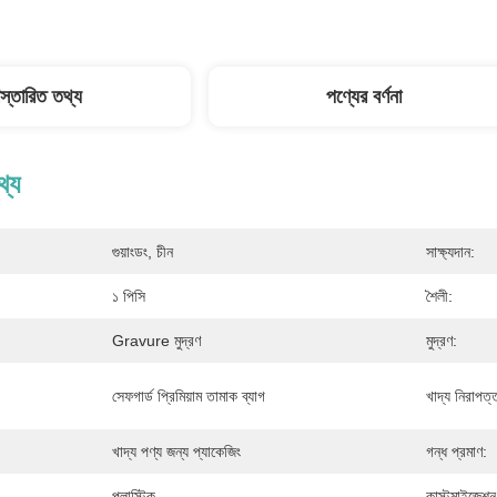
িস্তারিত তথ্য
পণ্যের বর্ণনা
থ্য
গুয়াংডং, চীন
সাক্ষ্যদান:
১ পিসি
শৈলী:
Gravure মুদ্রণ
মুদ্রণ:
সেফগার্ড প্রিমিয়াম তামাক ব্যাগ
খাদ্য নিরাপত্
খাদ্য পণ্য জন্য প্যাকেজিং
গন্ধ প্রমাণ:
প্লাস্টিক
কাস্টমাইজেশন