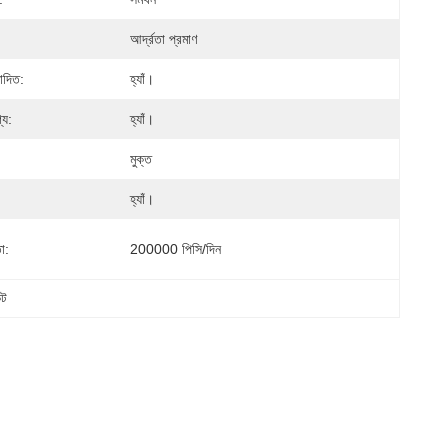
আর্দ্রতা প্রমাণ
োদিত:
হ্যাঁ।
্য:
হ্যাঁ।
মুক্ত
হ্যাঁ।
া:
200000 পিসি/দিন
েট