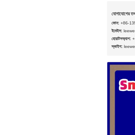
যোগাযোগের তথ
ফোন:
+86-13
ইমেইল:
leewe
হোয়াটসঅ্যাপ:
+
স্কাইপ:
leewe