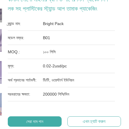
লক সহ প্লাস্টিকের স্ট্যান্ড আপ তামাক প্যাকেজিং
ব্র্যান্ড নাম:
Bright Pack
মডেল নম্বর:
B01
MOQ.:
১০০ পিসি
মূল্য:
0.02-2usd/pc
অর্থ প্রদানের শর্তাবলী:
টি/টি, ওয়েস্টার্ন ইউনিয়ন
সরবরাহের ক্ষমতা:
200000 পিসি/দিন
এখন চ্যাট করুন
সেরা দাম পান