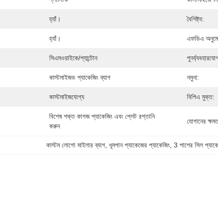
হ্যাঁ।
বৈশিষ্ট্য:
হ্যাঁ।
এফডিএ অনুম
সিএমওয়াইকে/প্যান্টোন
পুনর্ব্যবহারযোগ
কাস্টমাইজড প্যাকেজিং ব্যাগ
নমুনা:
কাস্টমাইজযোগ্য
বিপিএ মুক্ত:
বিশেষ শক্ত কাগজ প্যাকেজিং এবং প্লেট রপ্তানি 
যোগানের ক্ষমত
করুন
কাস্টম লোগো মাইলার ব্যাগ
, 
ধূমপান প্যাকেজের প্যাকেজিং
, 
3 পাশের সিল প্যাক