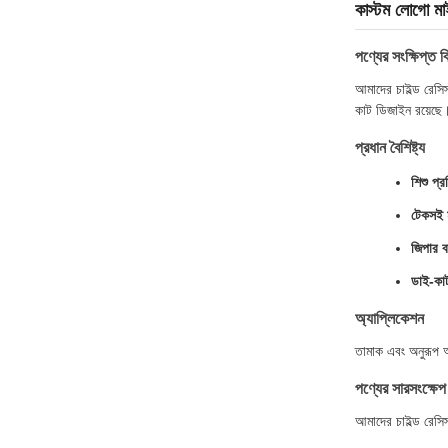
কাস্টম লোগো মাই
পণ্যের সংক্ষিপ্ত ব
আমাদের চাইল্ড রেসিস
কাট ডিজাইন রয়েছে
প্রধান বৈশিষ্ট্য
শিশু প্
টেকসই 
জিপার ব
ডাই-কা
অ্যাপ্লিকেশন
তামাক এবং অনুরূপ আ
পণ্যের সারসংক্ষেপ
আমাদের চাইল্ড রেসিস