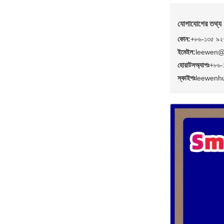
যোগাযোগের তথ্য
ফোন:
+৮৬-১৩৫ ৯২
ইমেইল:
leewen@
হোয়াটসঅ্যাপঃ
+৮৬-
স্কাইপঃ
leewenh