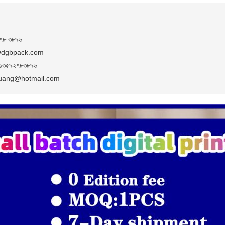
৭৮ ৩৮৯৬
dgbpack.com
১৩৫৯২৭৮৩৮৯৬
uang@hotmail.com