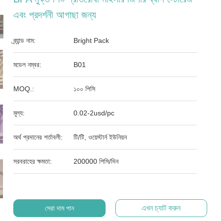
এবং প্রদর্শনী আগাছা জন্য
ব্র্যান্ড নাম:
Bright Pack
মডেল নম্বর:
B01
MOQ.:
১০০ পিসি
মূল্য:
0.02-2usd/pc
অর্থ প্রদানের শর্তাবলী:
টি/টি, ওয়েস্টার্ন ইউনিয়ন
সরবরাহের ক্ষমতা:
200000 পিসি/দিন
এখন চ্যাট করুন
সেরা দাম পান