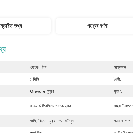
িস্তারিত তথ্য
পণ্যের বর্ণনা
থ্য
গুয়াংডং, চীন
সাক্ষ্যদান:
১ পিসি
শৈলী:
Gravure মুদ্রণ
মুদ্রণ:
সেফগার্ড প্রিমিয়াম তামাক ব্যাগ
খাদ্য নিরাপত্
পাখি, বিড়াল, কুকুর, মাছ, সরীসৃপ
গন্ধ প্রমাণ:
প্লাস্টিক
কাস্টমাইজেশন