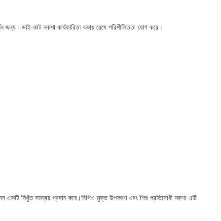
রদর্শন জন্য। ডাই-কাট নকশা কার্যকারিতা বজায় রেখে পরিশীলিততা যোগ করে।
বেদন একটি নিখুঁত সমন্বয় প্রদান করে।বিপিএ মুক্ত উপকরণ এবং শিশু প্রতিরোধী নকশা এটি