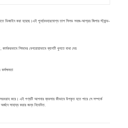
াতে ডিজাইন করা হয়েছে।এই পুনর্ব্যবহারযোগ্য তাপ সিলড সহজ-আশ্রয় জিপার স্ট্যান্ড-
কার্যকরভাবে শিশুদের বেপরোয়াভাবে ব্যাগটি খুলতে বাধা দেয়
কর্মক্ষমতা
য় সরবরাহ করে। এই পণ্যটি আপনার ব্যবসায় কীভাবে উপকৃত হতে পারে সে সম্পর্কে
র্জনে সাহায্য করার জন্য নিবেদিত.