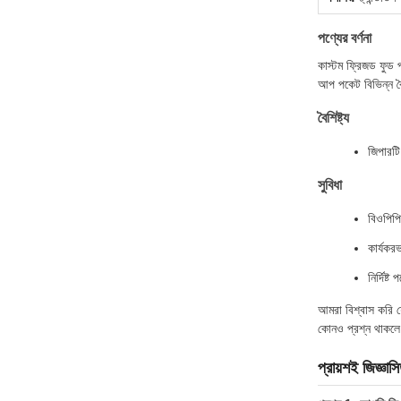
পণ্যের বর্ণনা
কাস্টম ফ্রিজড ফুড প
আপ পকেট বিভিন্ন বৈ
বৈশিষ্ট্য
জিপারটি
সুবিধা
বিওপিপি
কার্যকর
নির্দিষ
আমরা বিশ্বাস করি য
কোনও প্রশ্ন থাকলে 
প্রায়শই জিজ্ঞাস