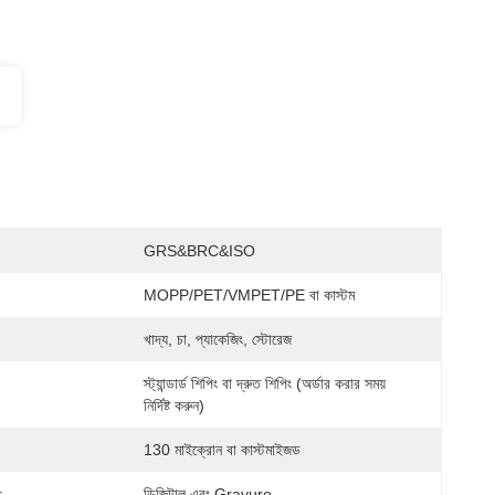
GRS&BRC&ISO
MOPP/PET/VMPET/PE বা কাস্টম
খাদ্য, চা, প্যাকেজিং, স্টোরেজ
স্ট্যান্ডার্ড শিপিং বা দ্রুত শিপিং (অর্ডার করার সময় 
নির্দিষ্ট করুন)
130 মাইক্রোন বা কাস্টমাইজড
:
ডিজিটাল এবং Gravure