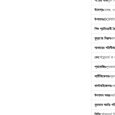
পণ্যের নামঃ
ফুড গ্
উদ্দেশ্যঃ
ভেষজ, ওষু
উপাদানঃ
BOPP/V
শিশু প্রতিরোধী বৈশ
মুদ্রণের বিকল্পঃ
কা
আকারের পরিসীমা
বেধ:
স্ট্যান্ডার্ড
প্যাকেজিংঃ
পৃথকভা
সার্টিফিকেশনঃ
প্র
কাস্টমাইজেশনঃ
লো
উৎপাদন সময়ঃ
অর্ড
ন্যূনতম অর্ডার পর
শিপিং:
স্ট্যান্ডার্