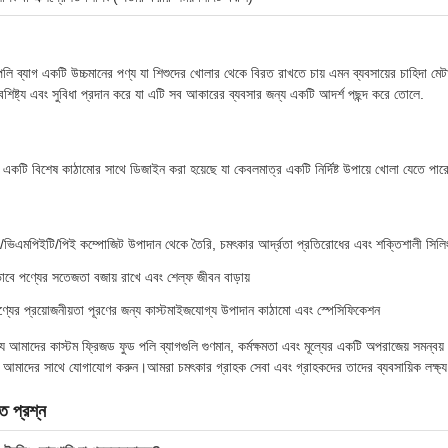
লি ব্যাগ একটি উচ্চমানের পণ্য যা শিশুদের খোলার থেকে বিরত রাখতে চায় এমন ব্যবসায়ের চাহিদা মেট
শিষ্ট্য এবং সুবিধা প্রদান করে যা এটি সব আকারের ব্যবসার জন্য একটি আদর্শ পছন্দ করে তোলে.
 একটি বিশেষ কাঠামোর সাথে ডিজাইন করা হয়েছে যা কেবলমাত্র একটি নির্দিষ্ট উপায়ে খোলা যেতে পারে, 
/ভিএমপিইটি/পিই কম্পোজিট উপাদান থেকে তৈরি, চমৎকার আর্দ্রতা প্রতিরোধের এবং শক্তিশালী সিলিং 
ভাবে পণ্যের সতেজতা বজায় রাখে এবং শেল্ফ জীবন বাড়ায়
্ট পণ্যের প্রয়োজনীয়তা পূরণের জন্য কাস্টমাইজযোগ্য উপাদান কাঠামো এবং স্পেসিফিকেশন
ে আমাদের কাস্টম ফ্রিজড ফুড পলি ব্যাগগুলি গুণমান, কর্মক্ষমতা এবং মূল্যের একটি অপরাজেয় সমন্ব
আমাদের সাথে যোগাযোগ করুন।আমরা চমৎকার গ্রাহক সেবা এবং গ্রাহকদের তাদের ব্যবসায়িক লক্ষ্য অ
িত প্রশ্ন