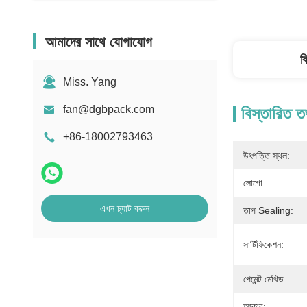
আমাদের সাথে যোগাযোগ
ব
Miss. Yang
fan@dgbpack.com
বিস্তারিত ত
+86-18002793463
উৎপত্তি স্থল:
লোগো:
এখন চ্যাট করুন
তাপ Sealing:
সার্টিফিকেশন:
পেমেন্ট মেথিড:
আকার: