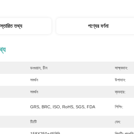
িস্তারিত তথ্য
পণ্যের বর্ণনা
থ্য
ডংগুয়ান, চীন
সাক্ষ্যদান:
সমর্থন
উপাদান:
সমর্থন
ব্যবহার:
GRS, BRC, ISO, RoHS, SGS, FDA
শিপিং:
টি/টি
বেধ:
158X250+45মিমি
প্রিন্টিং পদ্ধতি