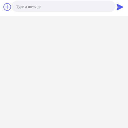
চ্যাট
উদ্ধৃতির জন্য আবেদন
Photo
Video Call
Audio Call