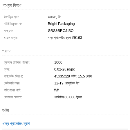
পণ্যের বিবরণ
উৎপত্তি স্থল:
ডংগুয়ান, চীন
পরিচিতিমুলক নাম:
Bright Packaging
সাক্ষ্যদান:
GRS&BRC&ISO
মডেল নম্বার:
খাদ্য প্যাকেজিং ব্যাগ-#9163
প্রদান
ন্যূনতম চাহিদার পরিমাণ:
1000
মূল্য:
0.02-2usd/pc
প্যাকেজিং বিবরণ:
45x35x28 কার্টন, 15.5 কেজি
ডেলিভারি সময়:
12-19 প্রাকৃতিক দিন
পরিশোধের শর্ত:
টি/টি
যোগানের ক্ষমতা:
প্রতিদিন 60,000 টুকরা
বর্ণনা
খাদ্য প্যাকেজিং ব্যাগ