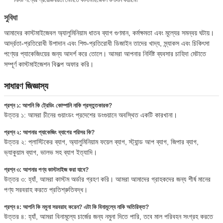
সুবিধা
আমাদের কাস্টমাইজেবল অ্যালুমিনিয়াম ধাতব ব্যাগ গুণমান, কর্মক্ষমতা এবং মূল্যের সমন্বয় ঘটায়।
আর্দ্রতা-প্রতিরোধী উপাদান এবং শিশু-প্রতিরোধী ডিজাইন তাদের খাদ্য, স্ন্যাকস এবং চিকিৎসা
পণ্যের প্যাকেজিংয়ের জন্য আদর্শ করে তোলে। আমরা আপনার নির্দিষ্ট ব্যবসার চাহিদা মেটাতে
সম্পূর্ণ কাস্টমাইজেশন বিকল্প অফার করি।
সাধারণ জিজ্ঞাস্য
প্রশ্ন ১: আপনি কি ট্রেডিং কোম্পানি নাকি প্রস্তুতকারক?
উত্তর ১: আমরা চীনের গুয়াংডং প্রদেশের ডংগুয়ানে অবস্থিত একটি কারখানা।
প্রশ্ন ২: আপনার প্যাকেজিং ব্যাগের পরিসর কি?
উত্তর ২: প্লাস্টিকের ব্যাগ, অ্যালুমিনিয়াম ফয়েল ব্যাগ, স্ট্যান্ড আপ ব্যাগ, জিপার ব্যাগ,
ভ্যাকুয়াম ব্যাগ, ভালভ সহ ব্যাগ ইত্যাদি।
প্রশ্ন ৩: আপনার পণ্য কাস্টমাইজ করা যাবে?
উত্তর ৩: হ্যাঁ, আমরা কাস্টম অর্ডার গ্রহণ করি। আমরা আমাদের গ্রাহকদের জন্য শীর্ষ মানের
পণ্য সরবরাহ করতে প্রতিশ্রুতিবদ্ধ।
প্রশ্ন ৪: আপনি কি নমুনা সরবরাহ করেন? এটা কি বিনামূল্যে নাকি অতিরিক্ত?
উত্তর ৪: হ্যাঁ, আমরা বিনামূল্যে চার্জের জন্য নমুনা দিতে পারি, তবে মাল পরিবহন সংগ্রহ করতে