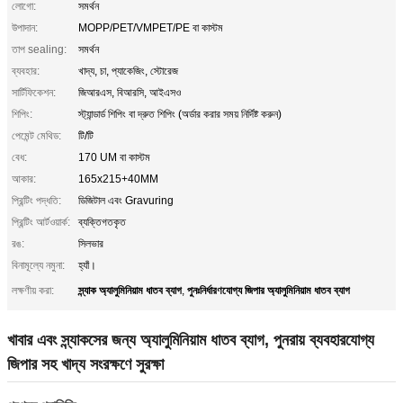
লোগো:
সমর্থন
উপাদান:
MOPP/PET/VMPET/PE বা কাস্টম
তাপ sealing:
সমর্থন
ব্যবহার:
খাদ্য, চা, প্যাকেজিং, স্টোরেজ
সার্টিফিকেশন:
জিআরএস, বিআরসি, আইএসও
শিপিং:
স্ট্যান্ডার্ড শিপিং বা দ্রুত শিপিং (অর্ডার করার সময় নির্দিষ্ট করুন)
পেমেন্ট মেথিড:
টি/টি
বেধ:
170 UM বা কাস্টম
আকার:
165x215+40MM
প্রিন্টিং পদ্ধতি:
ডিজিটাল এবং Gravuring
প্রিন্টিং আর্টওয়ার্ক:
ব্যক্তিগতকৃত
রঙ:
সিলভার
বিনামূল্যে নমুনা:
হ্যাঁ।
স্ন্যাক অ্যালুমিনিয়াম ধাতব ব্যাগ
পুনঃনির্ধারণযোগ্য জিপার অ্যালুমিনিয়াম ধাতব ব্যাগ
লক্ষণীয় করা:
,
খাবার এবং স্ন্যাকসের জন্য অ্যালুমিনিয়াম ধাতব ব্যাগ, পুনরায় ব্যবহারযোগ্য
জিপার সহ খাদ্য সংরক্ষণে সুরক্ষা