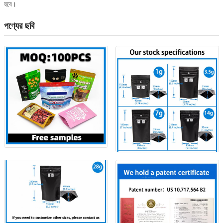
হবে।
পণ্যের ছবি