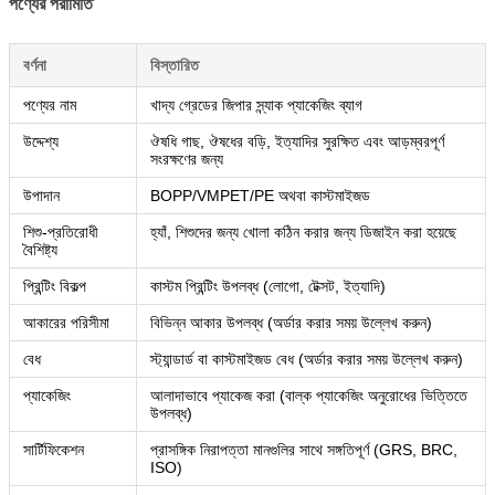
পণ্যের পরামিতি
বর্ণনা
বিস্তারিত
পণ্যের নাম
খাদ্য গ্রেডের জিপার স্ন্যাক প্যাকেজিং ব্যাগ
উদ্দেশ্য
ঔষধি গাছ, ঔষধের বড়ি, ইত্যাদির সুরক্ষিত এবং আড়ম্বরপূর্ণ
সংরক্ষণের জন্য
উপাদান
BOPP/VMPET/PE অথবা কাস্টমাইজড
শিশু-প্রতিরোধী
হ্যাঁ, শিশুদের জন্য খোলা কঠিন করার জন্য ডিজাইন করা হয়েছে
বৈশিষ্ট্য
প্রিন্টিং বিকল্প
কাস্টম প্রিন্টিং উপলব্ধ (লোগো, টেক্সট, ইত্যাদি)
আকারের পরিসীমা
বিভিন্ন আকার উপলব্ধ (অর্ডার করার সময় উল্লেখ করুন)
বেধ
স্ট্যান্ডার্ড বা কাস্টমাইজড বেধ (অর্ডার করার সময় উল্লেখ করুন)
প্যাকেজিং
আলাদাভাবে প্যাকেজ করা (বাল্ক প্যাকেজিং অনুরোধের ভিত্তিতে
উপলব্ধ)
সার্টিফিকেশন
প্রাসঙ্গিক নিরাপত্তা মানগুলির সাথে সঙ্গতিপূর্ণ (GRS, BRC,
ISO)