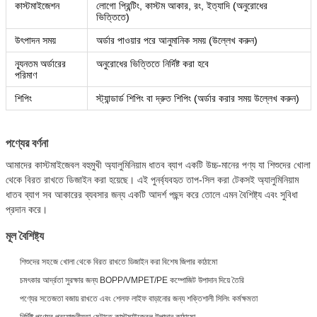
কাস্টমাইজেশন
লোগো প্রিন্টিং, কাস্টম আকার, রং, ইত্যাদি (অনুরোধের
ভিত্তিতে)
উৎপাদন সময়
অর্ডার পাওয়ার পরে আনুমানিক সময় (উল্লেখ করুন)
ন্যূনতম অর্ডারের
অনুরোধের ভিত্তিতে নির্দিষ্ট করা হবে
পরিমাণ
শিপিং
স্ট্যান্ডার্ড শিপিং বা দ্রুত শিপিং (অর্ডার করার সময় উল্লেখ করুন)
পণ্যের বর্ণনা
আমাদের কাস্টমাইজেবল বহুমুখী অ্যালুমিনিয়াম ধাতব ব্যাগ একটি উচ্চ-মানের পণ্য যা শিশুদের খোলা
থেকে বিরত রাখতে ডিজাইন করা হয়েছে। এই পুনর্ব্যবহৃত তাপ-সিল করা টেকসই অ্যালুমিনিয়াম
ধাতব ব্যাগ সব আকারের ব্যবসার জন্য একটি আদর্শ পছন্দ করে তোলে এমন বৈশিষ্ট্য এবং সুবিধা
প্রদান করে।
মূল বৈশিষ্ট্য
শিশুদের সহজে খোলা থেকে বিরত রাখতে ডিজাইন করা বিশেষ জিপার কাঠামো
চমৎকার আর্দ্রতা সুরক্ষার জন্য BOPP/VMPET/PE কম্পোজিট উপাদান দিয়ে তৈরি
পণ্যের সতেজতা বজায় রাখতে এবং শেলফ লাইফ বাড়ানোর জন্য শক্তিশালী সিলিং কর্মক্ষমতা
নির্দিষ্ট পণ্যের প্রয়োজনীয়তা মেটাতে কাস্টমাইজেবল উপাদান কাঠামো