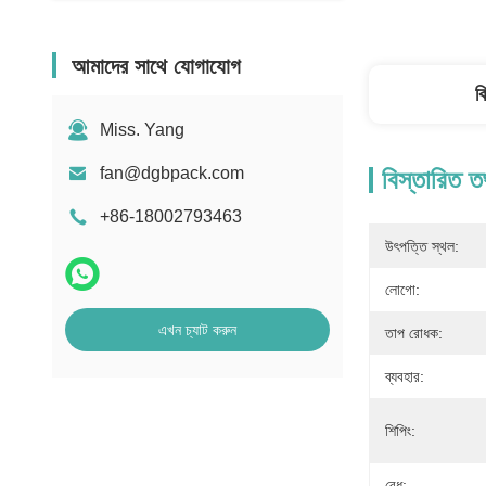
আমাদের সাথে যোগাযোগ
ব
Miss. Yang
fan@dgbpack.com
বিস্তারিত ত
+86-18002793463
উৎপত্তি স্থল:
লোগো:
এখন চ্যাট করুন
তাপ রোধক:
ব্যবহার:
শিপিং:
বেধ: