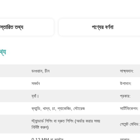
িস্তারিত তথ্য
পণ্যের বর্ণনা
থ্য
ডংগুয়ান, চীন
সাক্ষ্যদান:
সমর্থন
উপাদান:
হ্যাঁ।
প্রকার:
ক্যান্ডি, খাদ্য, চা, প্যাকেজিং, স্টোরেজ
সার্টিফিকেশন:
স্ট্যান্ডার্ড শিপিং বা দ্রুত শিপিং (অর্ডার করার সময় 
পেমেন্ট মেথিড:
নির্দিষ্ট করুন)
0.12 MM বা কাস্টম
আকার: