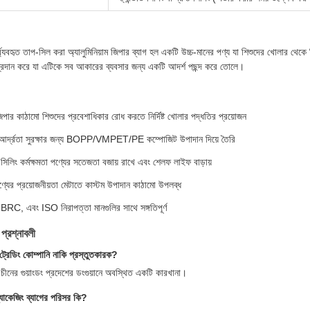
্ব্যবহৃত তাপ-সিল করা অ্যালুমিনিয়াম জিপার ব্যাগ হল একটি উচ্চ-মানের পণ্য যা শিশুদের খোলার থে
ধা প্রদান করে যা এটিকে সব আকারের ব্যবসার জন্য একটি আদর্শ পছন্দ করে তোলে।
িপার কাঠামো শিশুদের প্রবেশাধিকার রোধ করতে নির্দিষ্ট খোলার পদ্ধতির প্রয়োজন
 আর্দ্রতা সুরক্ষার জন্য BOPP/VMPET/PE কম্পোজিট উপাদান দিয়ে তৈরি
সিলিং কর্মক্ষমতা পণ্যের সতেজতা বজায় রাখে এবং শেলফ লাইফ বাড়ায়
ট পণ্যের প্রয়োজনীয়তা মেটাতে কাস্টম উপাদান কাঠামো উপলব্ধ
C, এবং ISO নিরাপত্তা মানগুলির সাথে সঙ্গতিপূর্ণ
 প্রশ্নাবলী
ট্রেডিং কোম্পানি নাকি প্রস্তুতকারক?
ীনের গুয়াংডং প্রদেশের ডংগুয়ানে অবস্থিত একটি কারখানা।
যাকেজিং ব্যাগের পরিসর কি?