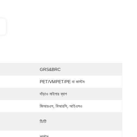
GRS&BRC
PET/VMPET/PE বা কাস্টম
দাঁড়াও মাইলার ব্যাগ
জিআরএস, বিআরসি, আইএসও
টি/টি
কাস্টম