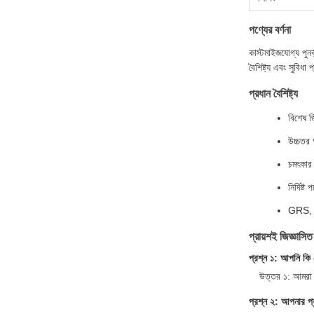
পণ্যের বর্ণনা
কাস্টমাইজযোগ্য পুনর
বৈশিষ্ট্য এবং সুবি
প্রধান বৈশিষ্ট্য
বিশেষ জ
উচ্চতর
চমৎকার 
নির্দিষ্
GRS, BR
প্রায়শই জিজ্ঞাসিত
প্রশ্ন ১: আপনি কি 
উত্তর ১: আমরা চ
প্রশ্ন ২: আপনার প্