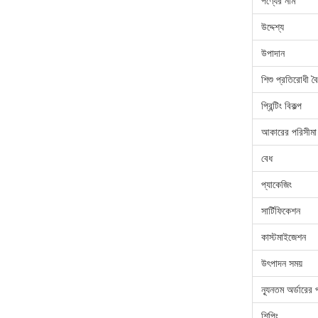
পণ্যের নাম
উদ্দেশ্য
উপাদান
শিশু প্রতিরোধী বৈশ
প্রিন্টিং বিকল্প
আকারের পরিসীমা
বেধ
প্যাকেজিং
সার্টিফিকেশন
কাস্টমাইজেশন
উৎপাদন সময়
ন্যূনতম অর্ডারের 
শিপিং