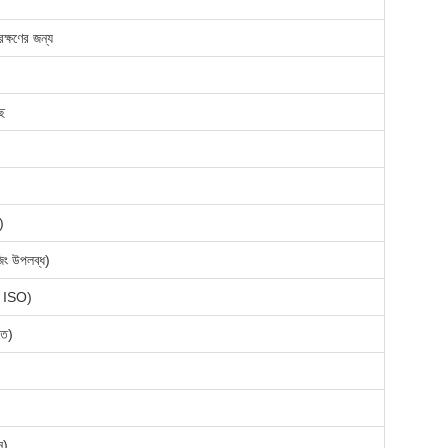
রক্ষণের জন্য
ছে
)
িং উপলব্ধ)
C, ISO)
তে)
ন)