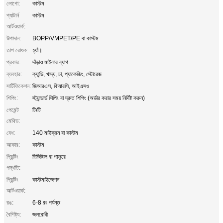
লোগো:
কাস্টম
প্যাটার্ন
কাস্টম
আর্টওয়ার্ক:
উপাদান:
BOPP/VMPET/PE বা কাস্টম
তাপ রোধক:
হ্যাঁ।
প্রকার:
দাঁড়াও মাইলার ব্যাগ
ব্যবহার:
ক্যান্ডি, খাদ্য, চা, প্যাকেজিং, স্টোরেজ
সার্টিফিকেশন:
জিআরএস, বিআরসি, আইএসও
শিপিং:
স্ট্যান্ডার্ড শিপিং বা দ্রুত শিপিং (অর্ডার করার সময় নির্দিষ্ট করুন)
পেমেন্ট
টি/টি
মেথিড:
বেধ:
140 মাইক্রন বা কাস্টম
আকার:
কাস্টম
প্রিন্টিং
ডিজিটাল বা গাভুরে
পদ্ধতি:
প্রিন্টিং
কাস্টমাইজেশন
আর্টওয়ার্ক:
রঙ:
6-8 রং পর্যন্ত
বৈশিষ্ট্য:
জলরোধী