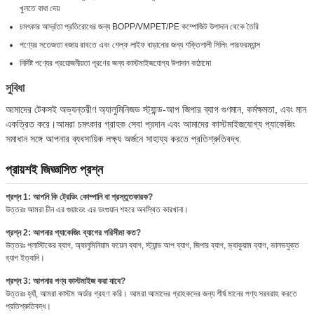
খুলতে বাধা দেয়
চমৎকার আর্দ্রতা প্রতিরোধের জন্য BOPP/VMPET/PE কম্পোজিট উপাদান থেকে তৈরি
পণ্যের সতেজতা বজায় রাখতে এবং শেল্ফ লাইফ বাড়ানোর জন্য শক্তিশালী সিলিং পারফরম্যান্স
নির্দিষ্ট পণ্যের প্রয়োজনীয়তা পূরণের জন্য কাস্টমাইজযোগ্য উপাদান কাঠামো
সুবিধা
আমাদের টেকসই অভ্যন্তরীণ অ্যালুমিনিজড স্ট্যান্ড-আপ জিপার ব্যাগ গুণমান, কর্মক্ষমতা, এবং মান
একত্রিত করে।আমরা চমৎকার গ্রাহক সেবা প্রদান এবং আমাদের কাস্টমাইজযোগ্য প্যাকেজিং
সমাধান সঙ্গে আপনার ব্যবসায়িক লক্ষ্য অর্জনে সাহায্য করতে প্রতিশ্রুতিবদ্ধ.
প্রায়শই জিজ্ঞাসিত প্রশ্ন
প্রশ্ন 1: আপনি কি ট্রেডিং কোম্পানি বা প্রস্তুতকারক?
উত্তরঃ আমরা চীন এর গুয়াংডং এর ডংগুয়ান শহরে অবস্থিত কারখানা।
প্রশ্ন 2: আপনার প্যাকেজিং ব্যাগের পরিসীমা কত?
উত্তরঃ প্লাস্টিকের ব্যাগ, অ্যালুমিনিয়াম ফয়েল ব্যাগ, স্ট্যান্ড আপ ব্যাগ, জিপার ব্যাগ, ভ্যাকুয়াম ব্যাগ, ভালভযুক্ত
ব্যাগ ইত্যাদি।
প্রশ্ন 3: আপনার পণ্য কাস্টমাইজ করা যাবে?
উত্তরঃ হ্যাঁ, আমরা কাস্টম অর্ডার গ্রহণ করি। আমরা আমাদের গ্রাহকদের জন্য শীর্ষ মানের পণ্য সরবরাহ করতে
প্রতিশ্রুতিবদ্ধ।