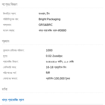
পণ্যের বিবরণ
উৎপত্তি স্থল:
ডংগুয়ান, চীন
পরিচিতিমুলক নাম:
Bright Packaging
সাক্ষ্যদান:
GRS&BRC
মডেল নম্বার:
খাদ্য প্যাকেজিং ব্যাগ-#0880
প্রদান
ন্যূনতম চাহিদার পরিমাণ:
1000
মূল্য:
0.02-2usd/pc
প্যাকেজিং বিবরণ:
৪৫x৩৫x২৮ কার্টন, ১১.৫ কেজি
ডেলিভারি সময়:
16-18 প্রাকৃতিক দিন
পরিশোধের শর্ত:
টি/টি
যোগানের ক্ষমতা:
প্রতিদিন 100,000 টুকরা
বর্ণনা
খাদ্য প্যাকেজিং ব্যাগ