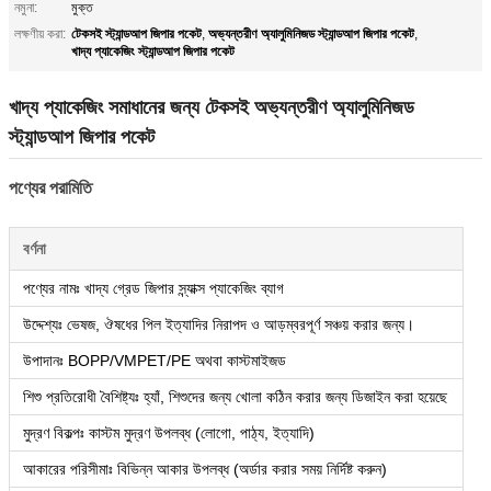
নমুনা:
মুক্ত
টেকসই স্ট্যান্ডআপ জিপার পকেট
অভ্যন্তরীণ অ্যালুমিনিজড স্ট্যান্ডআপ জিপার পকেট
লক্ষণীয় করা:
,
,
খাদ্য প্যাকেজিং স্ট্যান্ডআপ জিপার পকেট
খাদ্য প্যাকেজিং সমাধানের জন্য টেকসই অভ্যন্তরীণ অ্যালুমিনিজড
স্ট্যান্ডআপ জিপার পকেট
পণ্যের পরামিতি
বর্ণনা
পণ্যের নামঃ খাদ্য গ্রেড জিপার স্ন্যাক্স প্যাকেজিং ব্যাগ
উদ্দেশ্যঃ ভেষজ, ঔষধের পিল ইত্যাদির নিরাপদ ও আড়ম্বরপূর্ণ সঞ্চয় করার জন্য।
উপাদানঃ BOPP/VMPET/PE অথবা কাস্টমাইজড
শিশু প্রতিরোধী বৈশিষ্ট্যঃ হ্যাঁ, শিশুদের জন্য খোলা কঠিন করার জন্য ডিজাইন করা হয়েছে
মুদ্রণ বিকল্পঃ কাস্টম মুদ্রণ উপলব্ধ (লোগো, পাঠ্য, ইত্যাদি)
আকারের পরিসীমাঃ বিভিন্ন আকার উপলব্ধ (অর্ডার করার সময় নির্দিষ্ট করুন)