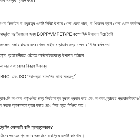
্রমী সমন্বয় প্রদান করে।
িপার ডিজাইন যা শুধুমাত্র একটি নির্দিষ্ট উপায়ে খোলা যেতে পারে, যা শিশুদের ব্যাগ খোলা থেকে কার্যকর
 আর্দ্রতা প্রতিরোধের জন্য BOPP/VMPET/PE কম্পোজিট উপাদান দিয়ে তৈরি
সতেজতা বজায় রাখতে এবং শেলফ লাইফ বাড়ানোর জন্য চমৎকার সিলিং কর্মক্ষমতা
্ট পণ্যের প্রয়োজনীয়তা মেটাতে কাস্টমাইজযোগ্য উপাদান কাঠামো
 আকার এবং বেধের বিকল্পে উপলব্ধ
C, এবং ISO নিরাপত্তা মানগুলির সাথে সঙ্গতিপূর্ণ
যাগগুলি আপনার পণ্যগুলির জন্য নির্ভরযোগ্য সুরক্ষা প্রদান করে এবং আপনার ব্র্যান্ডের প্রয়োজনীয়তাগ
্য সহজে অ্যাক্সেসযোগ্যতা বজায় রেখে নিরাপত্তা নিশ্চিত করে।
ট্রেডিং কোম্পানি নাকি প্রস্তুতকারক?
ীনের গুয়াংডং প্রদেশের ডংগুয়ানে অবস্থিত একটি কারখানা।