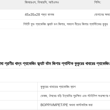
জিআরএস, বিআরসি, আইএসও
শিপিং:
45x35x28 শক্ত কাগজ
যোগানের ক্ষমত
পিইটি ফুড প্যাকেজিং ফ্ল্যাট ডন জিপার
, 
সমতল নীচের জিপার প্লাস্টিকের কুকুর
 প্রাণীর খাদ্য প্যাকেজিং ফ্ল্যাট বটম জিপার প্লাস্টিক কুকুরের খাবারের প্যাকেজিং
কুকুরের খাবারের প্যাকেজিং ব্যাগ
ভেষজ, ঔষধের বড়ি ইত্যাদির সুরক্ষিত এবং স্টাইলিশ সংরক্ষণের 
BOPP/VMPET/PE অথবা কাস্টমাইজ করা