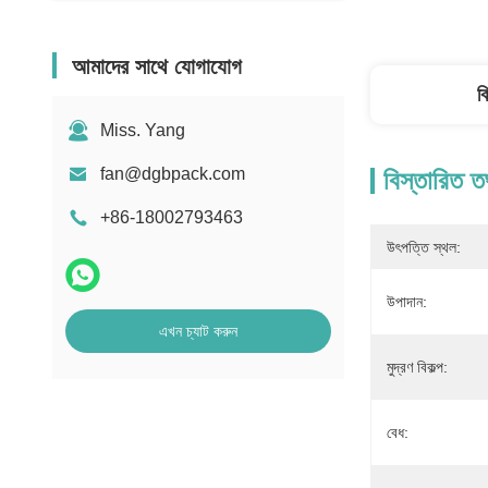
আমাদের সাথে যোগাযোগ
ব
Miss. Yang
fan@dgbpack.com
বিস্তারিত ত
+86-18002793463
উৎপত্তি স্থল:
উপাদান:
এখন চ্যাট করুন
মুদ্রণ বিকল্প:
বেধ: