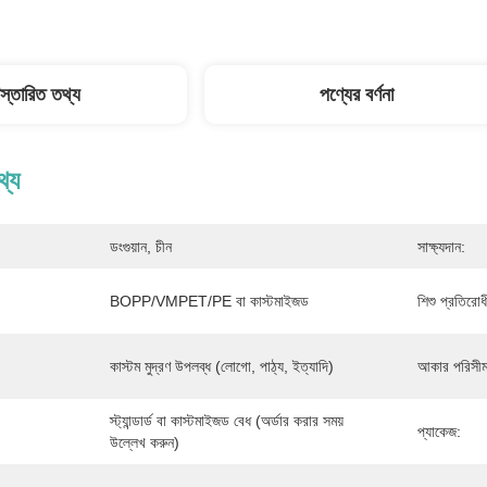
িস্তারিত তথ্য
পণ্যের বর্ণনা
থ্য
ডংগুয়ান, চীন
সাক্ষ্যদান:
BOPP/VMPET/PE বা কাস্টমাইজড
শিশু প্রতিরোধী 
কাস্টম মুদ্রণ উপলব্ধ (লোগো, পাঠ্য, ইত্যাদি)
আকার পরিসীম
স্ট্যান্ডার্ড বা কাস্টমাইজড বেধ (অর্ডার করার সময় 
প্যাকেজ:
উল্লেখ করুন)