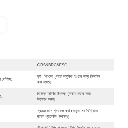
GRS&BRC&FSC
হ্যাঁ, শিশুদের খুলতে অসুবিধা হওয়ার জন্য ডিজাইন 
বৈশিষ্ট্য:
করা হয়েছে
বিভিন্ন আকার উপলব্ধ (অর্ডার করার সময় 
া:
উল্লেখ করুন)
স্বতন্ত্রভাবে প্যাকেজ করা (অনুরোধের ভিত্তিতে 
বাল্ক প্যাকেজিং উপলব্ধ)
স্ট্যান্ডার্ড শিপিং বা দ্রুত শিপিং (অর্ডার করার সময় 