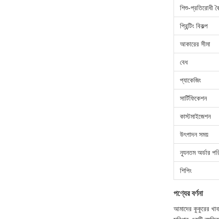
শিশু-প্রতিরোধী বৈশ
প্রিন্টিং বিকল্প
আকারের সীমা
বেধ
প্যাকেজিং
সার্টিফিকেশন
কাস্টমাইজেশন
উৎপাদন সময়
ন্যূনতম অর্ডার পর
শিপিং
পণ্যের বর্ণনা
আমাদের কুকুরের খাবা