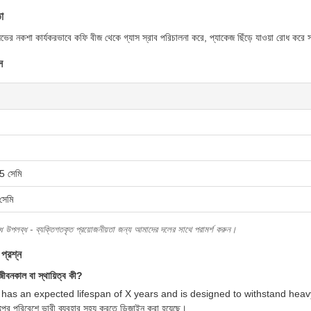
া
লভের নকশা কার্যকরভাবে কফি বীজ থেকে গ্যাস স্রাব পরিচালনা করে, প্যাকেজ ছিঁড়ে যাওয়া রোধ করে স
স
 সেমি
েমি
 উপলব্ধ - ব্যক্তিগতকৃত প্রয়োজনীয়তা জন্য আমাদের দলের সাথে পরামর্শ করুন।
 প্রশ্ন
জীবনকাল বা স্থায়িত্ব কী?
has an expected lifespan of X years and is designed to withstand heavy use
্পের পরিবেশে ভারী ব্যবহার সহ্য করতে ডিজাইন করা হয়েছে।