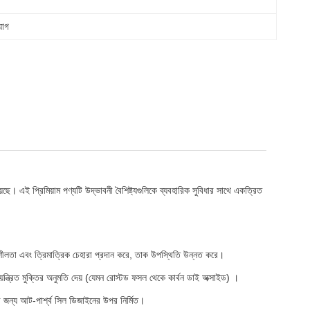
যাগ
ছে। এই প্রিমিয়াম পণ্যটি উদ্ভাবনী বৈশিষ্ট্যগুলিকে ব্যবহারিক সুবিধার সাথে একত্রিত
থিতিশীলতা এবং ত্রিমাত্রিক চেহারা প্রদান করে, তাক উপস্থিতি উন্নত করে।
ন্ত্রিত মুক্তির অনুমতি দেয় (যেমন রোস্টড ফসল থেকে কার্বন ডাই অক্সাইড) ।
র জন্য আট-পার্শ্ব সিল ডিজাইনের উপর নির্মিত।