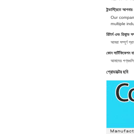
ইন্ডাস্ট্রিতে আপনার
Our company 
multiple indust
রিটার্ন এবং রিফান্ড
আমরা সম্পূর্ণ গ্র
কোন সার্টিফিকেশন ব
আমাদের পণ্যগুলি
প্রোডাক্টের ছবি