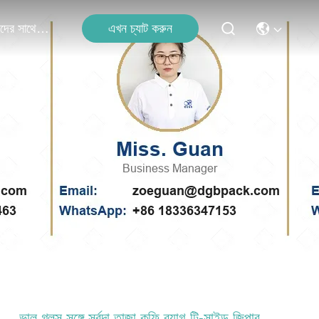
এখন চ্যাট করুন
আমাদের সাথে যোগাযোগ
ভাল গ্লস সঙ্গে সর্বদা তাজা কফি ব্যাগ টি-সাইড জিপার