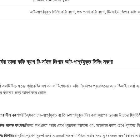
আট-পার্শ্বযুক্ত সিলিং কফি ব্যাগ
, 
গুড গ্লস কফি ব্যাগ
, 
টি-সাইড জিপার কফি ব্
সর্বদা তাজা কফি ব্যাগ টি-সাইড জিপার আট-পার্শ্বযুক্ত সিলিং নকশা
াগ একটি উচ্চ মানের প্যাকেজিং সমাধান যা বিশেষভাবে কফি নিষ্কাশন প্রয়োজনের জন্য ডিজাইন করা হয়ে
 ব্যবসার জন্য আদর্শ করে তোলে.
ের সীল নকশাঃ
ঐতিহ্যগত চার-পার্শ্বযুক্ত বা তিন-পার্শ্বযুক্ত সিল করা ব্যাগের তুলনায় উচ্চতর স্
রেটেড ভালভ ফাংশনঃ
সিলের অখণ্ডতা বজায় রেখে প্যাকেজ ফাটানো এবং সতেজতা বজায় রেখে গ্যাসের নিয়
লিং জিপারঃ
আর্দ্রতা-প্রমাণ সুরক্ষা এবং সতেজতা সংরক্ষণ নিশ্চিত করার সময় সুবিধাজনক একাধিক খোলা