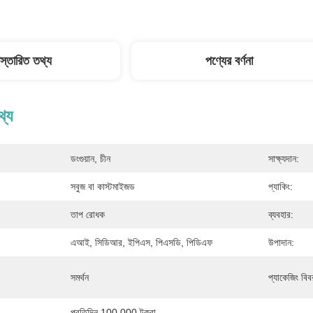
িস্তারিত তথ্য
পণ্যের বর্ণনা
থ্য
ডংগুয়ান, চীন
সাক্ষ্যদান:
সবুজ বা কাস্টমাইজড
প্যাকিং:
তাপ রোধক
ব্যবহার:
এআই, সিডিআর, ইপিএস, পিএসডি, পিডিএফ
উপাদান:
সমর্থন
প্যাকেজিং বিব
প্রতিদিন 100,000 টুকরা