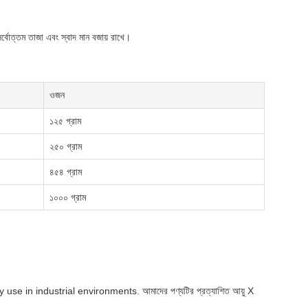
র্বোত্তম তাজা এবং স্বাদ মান বজায় রাখে।
ওজন
১২৫ গ্রাম
২৫০ গ্রাম
৪৫৪ গ্রাম
১০০০ গ্রাম
 in industrial environments. আমাদের পণ্যটির প্রত্যাশিত আয়ু X