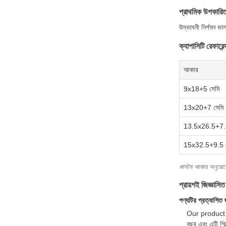
প্রাথমিক উপকারিত
উদ্ভাবনী নির্গমন ভা
ক্যাপাসিটি রেফারেন্
আকার
9x18+5 সেমি
13x20+7 সেমি
13.5x26.5+7.5
15x32.5+9.5 স
কাস্টম আকার অনুরোধে
প্রায়শই জিজ্ঞাসিত
পণ্যটির প্রত্যাশিত 
Our product 
বছর এবং এটি শিল