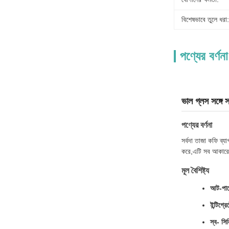
বিশেষভাবে তুলে ধরা:
পণ্যের বর্ণনা
ভাল গ্লস সঙ্গে 
পণ্যের বর্ণনা
সর্বদা তাজা কফি ব্য
করে,এটি সব আকারের
মূল বৈশিষ্ট্য
আট-পাশ
ইন্টিগ্
স্ব- সি