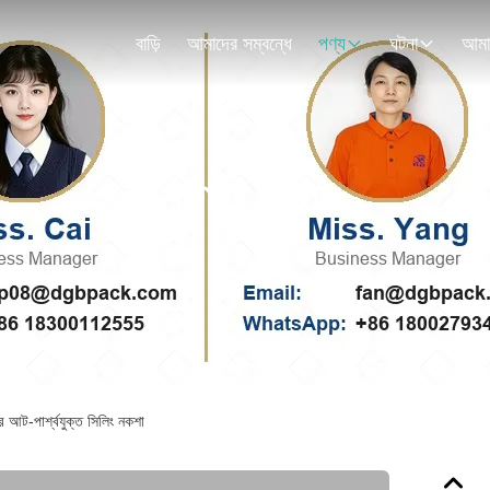
বাড়ি
আমাদের সম্বন্ধে
পণ্য
ঘটনা
পণ্যের বিবরণ
র আট-পার্শ্বযুক্ত সিলিং নকশা