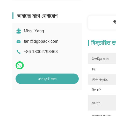
আমাদের সাথে যোগাযোগ
ব
Miss. Yang
fan@dgbpack.com
বিস্তারিত ত
+86-18002793463
উৎপত্তি স্থল:
রঙ:
এখন চ্যাট করুন
সিলিং পদ্ধতি:
শিল্পকর্ম:
লোগো:
যোগানের ক্ষমতা: