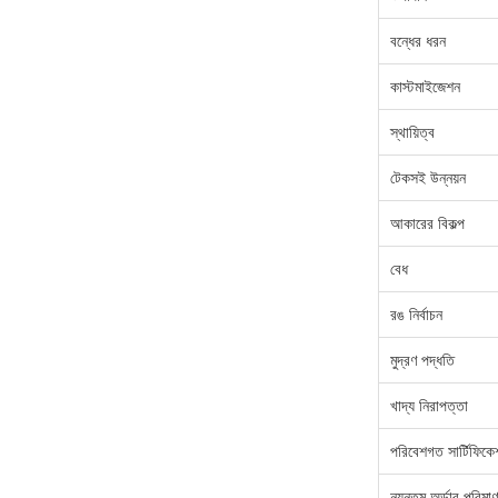
বন্ধের ধরন
কাস্টমাইজেশন
স্থায়িত্ব
টেকসই উন্নয়ন
আকারের বিকল্প
বেধ
রঙ নির্বাচন
মুদ্রণ পদ্ধতি
খাদ্য নিরাপত্তা
পরিবেশগত সার্টিফিকে
ন্যূনতম অর্ডার পরিম