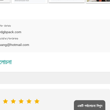
৭৮ ৩৮৯৬
dgbpack.com
১৩৫৯২৭৮৩৮৯৬
uang@hotmail.com
ালোচনা
একটি পর্যালোচনা লিখুন