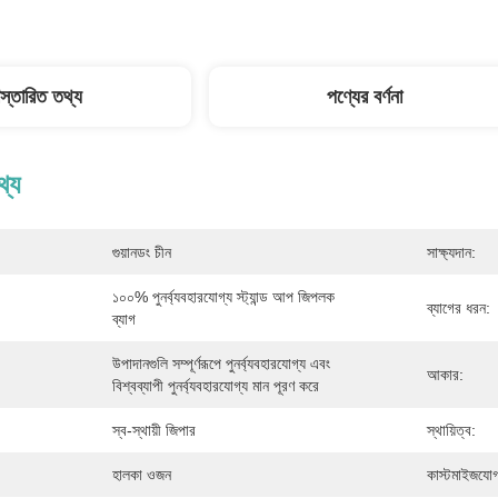
িস্তারিত তথ্য
পণ্যের বর্ণনা
থ্য
গুয়ানডং চীন
সাক্ষ্যদান:
১০০% পুনর্ব্যবহারযোগ্য স্ট্যান্ড আপ জিপলক 
ব্যাগের ধরন:
ব্যাগ
উপাদানগুলি সম্পূর্ণরূপে পুনর্ব্যবহারযোগ্য এবং 
আকার:
বিশ্বব্যাপী পুনর্ব্যবহারযোগ্য মান পূরণ করে
স্ব-স্থায়ী জিপার
স্থায়িত্ব:
হালকা ওজন
কাস্টমাইজযোগ