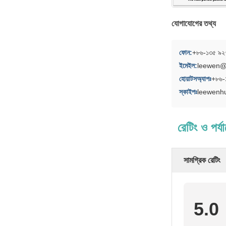
যোগাযোগের তথ্য
ফোন:
+৮৬-১৩৫ ৯২
ইমেইল:
leewen@
হোয়াটসঅ্যাপঃ
+৮৬-
স্কাইপঃ
leewenh
রেটিং ও পর্য
সামগ্রিক রেটিং
5.0