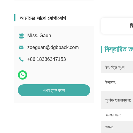
আমাদের সাথে যোগাযোগ
ব
Miss. Gaun
zoeguan@dgbpack.com
বিস্তারিত ত
+86 18336347153
উৎপত্তি স্থল:
উপাদান:
এখন চ্যাট করুন
পুনর্ব্যবহারযোগ্যতা:
বন্ধের ধরন:
ওজন: