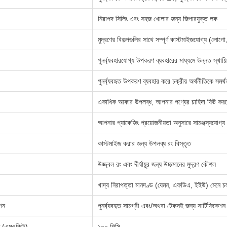
নিরাপদ সিলিং এবং সহজ খোলার জন্য জিপারযুক্ত লক
মুদ্রণের বিকল্পগুলির সাথে সম্পূর্ণ কাস্টমাইজযোগ্য (লোগো,
পুনর্ব্যবহারযোগ্য উপকরণ ব্যবহারের মাধ্যমে উন্নত স্থায়ি
পুনর্ব্যবহৃত উপকরণ ব্যবহার করে চক্রীয় অর্থনীতিকে সমর্
একাধিক আকার উপলব্ধ, আপনার পণ্যের চাহিদা ফিট করত
আপনার প্যাকেজিং প্রয়োজনীয়তা অনুসারে সামঞ্জস্যযোগ্য
কাস্টমাইজ করার জন্য উপলব্ধ রং বিস্তৃত
উজ্জ্বল রং এবং দীর্ঘায়ুর জন্য উচ্চমানের মুদ্রণ কৌশল
খাদ্য নিরাপত্তা মানদণ্ড (যেমন, এফডিএ, ইইউ) মেনে চল
শন
পুনর্ব্যবহৃত সামগ্রী এবং/অথবা টেকসই জন্য সার্টিফিকেশন
াণ (এমওকিউ)
১০০ পিসি