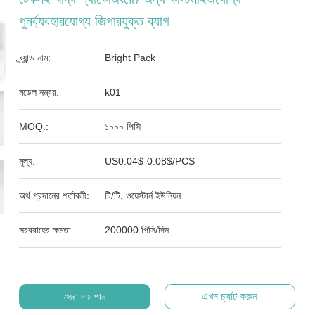
পুনর্ব্যবহারযোগ্য জিপারযুক্ত ব্যাগ
ব্র্যান্ড নাম:
Bright Pack
মডেল নম্বর:
k01
MOQ.:
১০০০ পিসি
মূল্য:
US0.04$-0.08$/PCS
অর্থ প্রদানের শর্তাবলী:
টি/টি, ওয়েস্টার্ন ইউনিয়ন
সরবরাহের ক্ষমতা:
200000 পিসি/দিন
এখন চ্যাট করুন
সেরা দাম পান