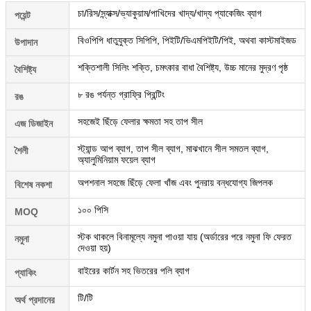
চা/রিস/স্ন্যাক্স/ভ্যাকুয়াম/পাখিদের খাদ্য/খাদ্য প্যাকেজিং ব্যাগ
পয়েন্ট
বিওপিপি ধাতুযুক্ত সিপিপি, পিইটি/ভিএমপিইটি/পিই, অথবা কাস্টমাইজড
উপাদান
শক্তিশালী সিলিং শক্তি, চমৎকার বাধা বৈশিষ্ট্য, উচ্চ মানের মুদ্রণ পৃষ্ঠ
বৈশিষ্ট্য
৮ রঙ পর্যন্ত গ্রাফ্রি প্রিন্টিং
রঙ
সহজেই ছিঁড়ে ফেলার ক্ষমতা সহ তাপ সীল
এজ ডিজাইন
স্ট্যান্ড আপ ব্যাগ, তাপ সীল ব্যাগ, মাঝখানে সীল সমতল ব্যাগ,
শৈলী
অ্যালুমিনিয়াম ফয়েল ব্যাগ
অপশনাল সহজে ছিঁড়ে ফেলা খাঁজ এবং পুনরায় বন্ধযোগ্য জিপলক
বিশেষ নকশা
১০০ পিসি
MOQ
স্টক থাকলে বিনামূল্যে নমুনা পাওয়া যায় (অর্ডারের পরে নমুনা ফি ফেরত
নমুনা
দেওয়া হয়)
বাইরের কার্টন সহ ভিতরের পলি ব্যাগ
প্যাকিং
টি/টি
অর্থ প্রদানের