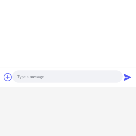
চ্যাট
উদ্ধৃতির জন্য আবেদন
Photo
Video Call