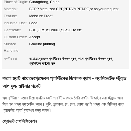
Place of Origin:
Guangdong, China
Material:
BOPP Metalized CPP,PET/VMPET/PE,or as your request
Feature:
Moisture Proof
Industrial Use:
Food
Certificate:
BRC,GRS,ISO9001,SGS,FDA etc.
Custom Order:
Accept
Surface
Gravure printing
Handling:
বায়োডেগ্রেডেবল প্লাস্টিকের জিপলক ব্যাগ
কালো প্লাস্টিকের জিপলক ব্যাগ
লক্ষণীয় করা:
,
,
প্লাস্টিকের ব্যাগের লক
কালো ম্যাট বায়োডেগ্রেডেবল প্লাস্টিকের জিপলক ব্যাগ - ল্যামিনেটেড স্ট্যান্ড
আপ ফুড মাইলার পকেট
অ্যালুমিনিয়াম ফয়েল দিয়ে স্তরিত ম্যাট প্লাস্টিক থেকে তৈরি কাস্টম ডিজাইন করা স্ট্যান্ড আপ
জিপ লক খাদ্য প্যাকেজিং ব্যাগ। কুকি, স্ন্যাকস, চা, চাল, পোষা প্রাণী খাদ্য এবং বিভিন্ন খাদ্য
প্যাকেজিং অ্যাপ্লিকেশন জন্য আদর্শ।
প্রোডাক্ট স্পেসিফিকেশন