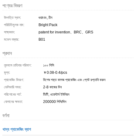
পণ্যের বিবরণ
উৎপত্তি স্থল:
গুয়াংডং, চীন
পরিচিতিমুলক নাম:
Bright Pack
সাক্ষ্যদান:
patent for invention、BRC、GRS
মডেল নম্বার:
B01
প্রদান
ন্যূনতম চাহিদার পরিমাণ:
১০০ পিসি
মূল্য:
￥0.08-0.4/pcs
প্যাকেজিং বিবরণ:
বিশেষ শক্ত কাগজ প্যাকেজিং এবং প্লেট রপ্তানি করুন
ডেলিভারি সময়:
2-8 কাজের দিন
পরিশোধের শর্ত:
টি/টি, ওয়েস্টার্ন ইউনিয়ন
যোগানের ক্ষমতা:
200000 পিসি/দিন
বর্ণনা
খাদ্য প্যাকেজিং ব্যাগ