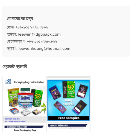
যোগাযোগের তথ্য
ফোনঃ +৮৬-১৩৫ ৯২৭৮ ৩৮৯৬
ইমেইল: leewen@dgbpack.com
হোয়াটসঅ্যাপঃ +৮৬-১৩৫৯২৭৮৩৮৯৬
স্কাইপ: leewenhuang@hotmail.com
প্রোডাক্ট গ্যালারি