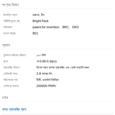
পণ্যের বিবরণ
উৎপত্তি স্থল:
গুয়াংডং, চীন
পরিচিতিমুলক নাম:
Bright Pack
সাক্ষ্যদান:
patent for invention、BRC、GRS
মডেল নম্বার:
B01
প্রদান
ন্যূনতম চাহিদার পরিমাণ:
১০০ পিসি
মূল্য:
￥0.08-0.4/pcs
প্যাকেজিং বিবরণ:
বিশেষ শক্ত কাগজ প্যাকেজিং এবং প্লেট রপ্তানি করুন
ডেলিভারি সময়:
2-8 কাজের দিন
পরিশোধের শর্ত:
টি/টি, ওয়েস্টার্ন ইউনিয়ন
যোগানের ক্ষমতা:
200000 পিসি/দিন
বর্ণনা
খাদ্য প্যাকেজিং ব্যাগ