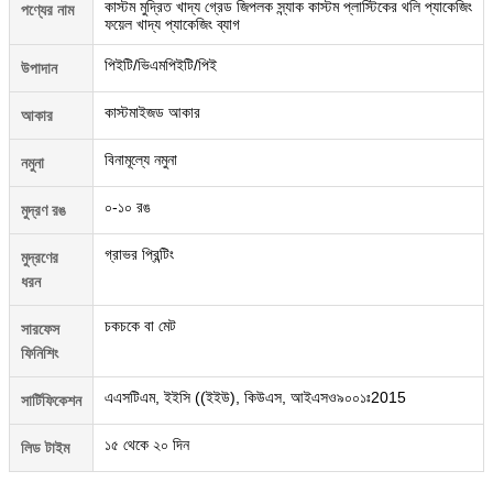
কাস্টম মুদ্রিত খাদ্য গ্রেড জিপলক স্ন্যাক কাস্টম প্লাস্টিকের থলি প্যাকেজিং
পণ্যের নাম
ফয়েল খাদ্য প্যাকেজিং ব্যাগ
পিইটি/ভিএমপিইটি/পিই
উপাদান
কাস্টমাইজড আকার
আকার
বিনামূল্যে নমুনা
নমুনা
০-১০ রঙ
মুদ্রণ রঙ
গ্রাভর প্রিন্টিং
মুদ্রণের
ধরন
চকচকে বা মেট
সারফেস
ফিনিশিং
এএসটিএম, ইইসি ((ইইউ), কিউএস, আইএসও৯০০১ঃ2015
সার্টিফিকেশন
১৫ থেকে ২০ দিন
লিড টাইম