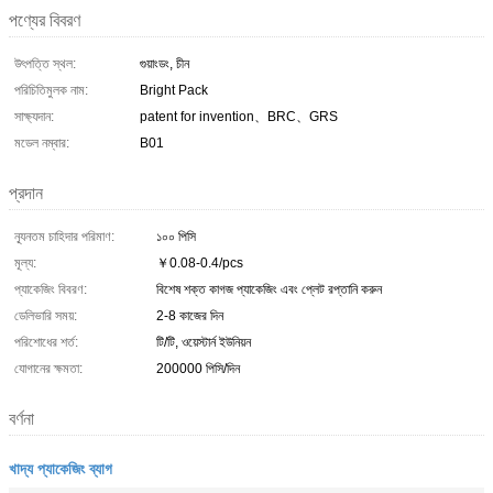
পণ্যের বিবরণ
উৎপত্তি স্থল:
গুয়াংডং, চীন
পরিচিতিমুলক নাম:
Bright Pack
সাক্ষ্যদান:
patent for invention、BRC、GRS
মডেল নম্বার:
B01
প্রদান
ন্যূনতম চাহিদার পরিমাণ:
১০০ পিসি
মূল্য:
￥0.08-0.4/pcs
প্যাকেজিং বিবরণ:
বিশেষ শক্ত কাগজ প্যাকেজিং এবং প্লেট রপ্তানি করুন
ডেলিভারি সময়:
2-8 কাজের দিন
পরিশোধের শর্ত:
টি/টি, ওয়েস্টার্ন ইউনিয়ন
যোগানের ক্ষমতা:
200000 পিসি/দিন
বর্ণনা
খাদ্য প্যাকেজিং ব্যাগ