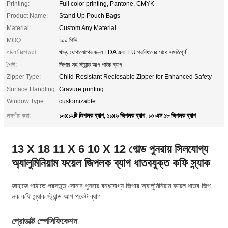
Printing:
Full color printing, Pantone, CMYK
Product Name:
Stand Up Pouch Bags
Material:
Custom Any Material
MOQ:
১০০ পিসি
খাদ্য নিরাপত্তা:
খাদ্য যোগাযোগের জন্য FDA এবং EU প্রবিধানের সাথে সঙ্গতিপূর্ণ
শৈলী:
জিপার সহ স্ট্যান্ড আপ পাউচ ব্যাগ
Zipper Type:
Child-Resistant Reclosable Zipper for Enhanced Safety
Surface Handling:
Gravure printing
Window Type:
customizable
১০x১২টি জিপলক ব্যাগ
১১x৬ জিপলক ব্যাগ
১৩ এক্স ১৮ জিপলক ব্যাগ
লক্ষণীয় করা:
,
,
13 X 18 11 X 6 10 X 12 গোল্ড পুনরায় সিলযোগ্য
অ্যালুমিনিয়াম ফয়েল জিপলক ব্যাগ ধাতবযুক্ত কফি স্ন্যাক
জাহাজে পাঠাতে প্রস্তুত সোনার পুনরায় বন্ধযোগ্য জিপার অ্যালুমিনিয়াম ফয়েল ধাতব জিপ
লক কফি স্ন্যাক স্ট্যান্ড আপ পকেট ব্যাগ
প্রোডাক্ট স্পেসিফিকেশন