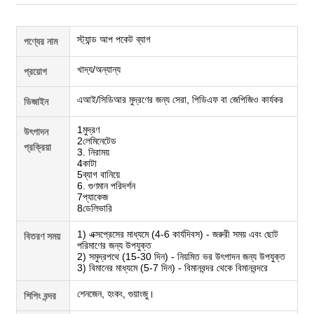
স্ট্যান্ড আপ পকেট ব্যাগ
পণ্যের নাম
খাদ্য/অন্যান্য
প্রয়োগ
এআই/সিডিআর মুদ্রণের জন্য সেরা, পিডিএফ বা জেপিজিও কার্যকর
ডিজাইন
1মুদ্রণ
উৎপাদন
2লেমিনেটেড
প্রক্রিয়া
3. নিরাময়
4কাটা
5ব্যাগ বানিয়ে
6. গুণমান পরিদর্শন
7প্যাকেজ
8ডেলিভারি
1) এক্সপ্রেসের মাধ্যমে (4-6 কার্যদিবস) - জরুরী সময় এবং ছোট
বিতরণ সময়
পরিমাণের জন্য উপযুক্ত
2) সমুদ্রপথে (15-30 দিন) - নিয়মিত ভর উৎপাদন জন্য উপযুক্ত
3) বিমানের মাধ্যমে (5-7 দিন) - বিমানবন্দর থেকে বিমানবন্দরে
শেনজেন, হংকং, গুয়াংজু।
শিপিং বন্দর