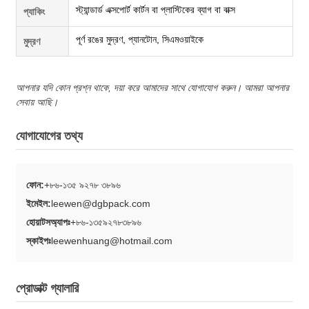
স্ট্যান্ডার্ড এক্সপোর্ট কার্টন বা প্লাস্টিকের ব্যাগ বা বাক্স
প্যাকিং
পূর্ণ রঙের মুদ্রণ, প্যানটোন, সিএমওয়াইকে
মুদ্রণ
আপনার যদি কোন প্রশ্ন থাকে, দয়া করে আমাদের সাথে যোগাযোগ করুন। আমরা আপনার
সেবায় আছি।
যোগাযোগের তথ্য
ফোন:
+৮৬-১৩৫ ৯২৭৮ ৩৮৯৬
ইমেইল:
leewen@dgbpack.com
হোয়াটসঅ্যাপঃ
+৮৬-১৩৫৯২৭৮৩৮৯৬
স্কাইপঃ
leewenhuang@hotmail.com
প্রোডাক্ট গ্যালারি