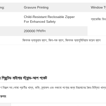
ing:
Gravure Printing
Window T
Child-Resistant Reclosable Zipper 
প্যাকেজিং বিব
For Enhanced Safety
200000 পিসি/দিন
জিপলক ভ্যাকুয়াম ব্যাগ
, 
জিপ-লক ব্যাগ
, 
জিপলক অ্যালুমিনিয়াম ফয়েল ব্যাগ
 প্রিন্টেড মাইলার স্ট্যান্ড-আপ পকেট
রণ বিকল্প সহ পোষা প্রাণীর খাদ্য, কফি, স্ন্যাকস এবং শুকনো পণ্যের জন্য উচ্চমানের জৈব-বিঘ্নিত খাদ্
িকেশন