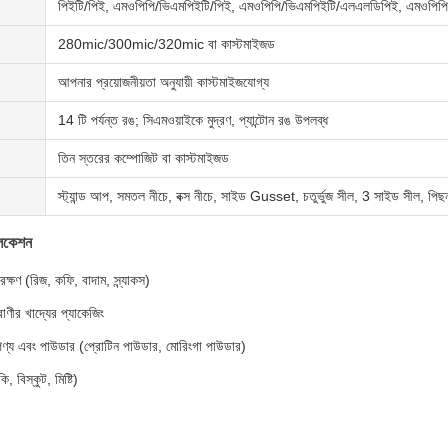
পিইটি/পিই, এমওপিপি/ভিএমপিইটি/পিই, এমওপিপি/ভিএমপিইটি/এলএলডিপিই, এমওপিপি
280mic/300mic/320mic বা কাস্টমাইজড
আপনার প্রয়োজনীয়তা অনুযায়ী কাস্টমাইজযোগ্য
14 টি পর্যন্ত রঙ; সিএমওয়াইকে মুদ্রণ, প্যান্টোন রঙ উপলব্ধ
তিন স্তরের কম্পোজিট বা কাস্টমাইজড
স্ট্যান্ড আপ, সমতল নীচে, বক্স নীচে, সাইড Gusset, চতুর্ভুজ সীল, 3 সাইড সীল, পিছ
লিকেশন
রক্ষণ (রিজ, কফি, বাদাম, স্ন্যাকস)
রাণীর খাদ্যের প্যাকেজিং
ণ্য এবং পাউডার (প্রোটিন পাউডার, মোরিংগা পাউডার)
ুকি, বিস্কুট, মিষ্টি)