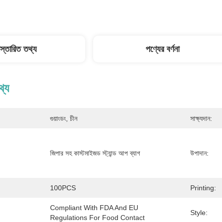
িস্তারিত তথ্য
পণ্যের বর্ণনা
থ্য
গুয়াংডং, চীন
সাক্ষ্যদান:
জিপার সহ কাস্টমাইজড স্ট্যান্ড আপ ব্যাগ
উপাদান:
100PCS
Printing:
Compliant With FDA And EU 
Style:
Regulations For Food Contact