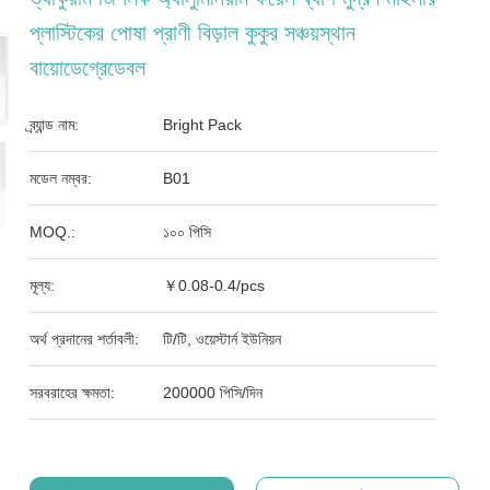
প্লাস্টিকের পোষা প্রাণী বিড়াল কুকুর সঞ্চয়স্থান
বায়োডেগ্রেডেবল
ব্র্যান্ড নাম:
Bright Pack
মডেল নম্বর:
B01
MOQ.:
১০০ পিসি
মূল্য:
￥0.08-0.4/pcs
অর্থ প্রদানের শর্তাবলী:
টি/টি, ওয়েস্টার্ন ইউনিয়ন
সরবরাহের ক্ষমতা:
200000 পিসি/দিন