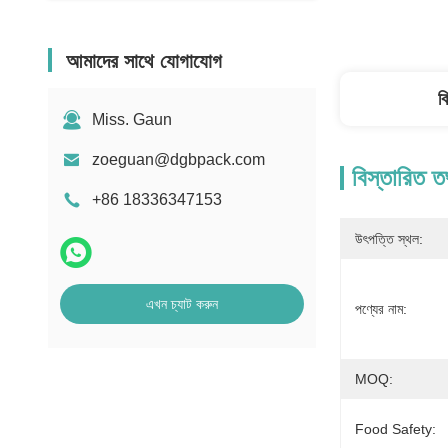
আমাদের সাথে যোগাযোগ
ব
Miss. Gaun
zoeguan@dgbpack.com
বিস্তারিত ত
+86 18336347153
উৎপত্তি স্থল:
এখন চ্যাট করুন
পণ্যের নাম:
MOQ:
Food Safety: