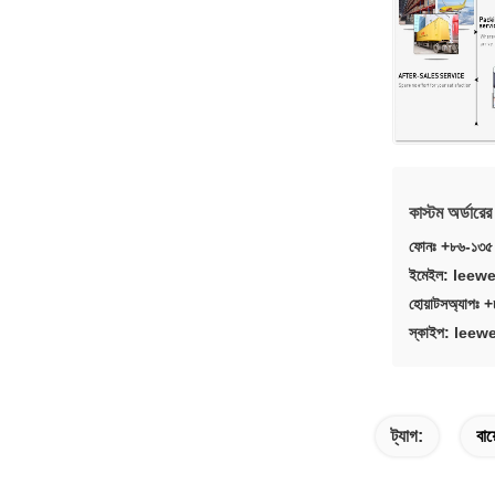
কাস্টম অর্ডার
ফোনঃ +৮৬-১৩৫
ইমেইল: lee
হোয়াটসঅ্যাপঃ
স্কাইপ: le
ট্যাগ:
বায