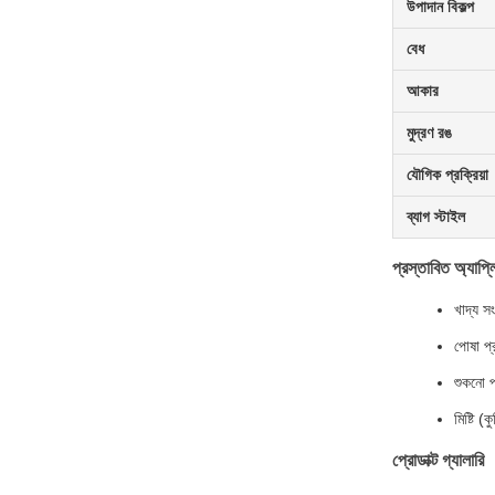
উপাদান বিকল্প
বেধ
আকার
মুদ্রণ রঙ
যৌগিক প্রক্রিয়া
ব্যাগ স্টাইল
প্রস্তাবিত অ্যাপ্
খাদ্য সং
পোষা প্
শুকনো প
মিষ্টি (ক
প্রোডাক্ট গ্যালারি