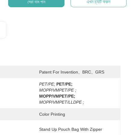
এখন চ্যাট করুন
সেরা দাম পান
Patent For Invention、BRC、GRS
PET/PE;
PET/PE;
MOPP/VMPET/PE ;
MOPP/VMPET/PE;
MOPP/VMPET/LLDPE ;
Color Printing
Stand Up Pouch Bag With Zipper