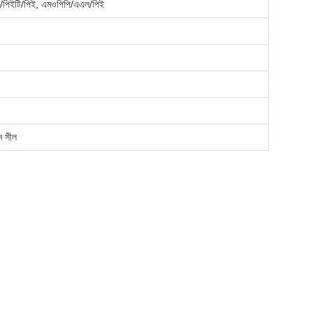
/পিইটি/পিই, এমওপিপি/এএল/পিই
ন সীল