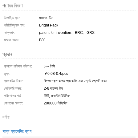
পণ্যের বিবরণ
উৎপত্তি স্থল:
গুয়াংডং, চীন
পরিচিতিমুলক নাম:
Bright Pack
সাক্ষ্যদান:
patent for invention、BRC、GRS
মডেল নম্বার:
B01
প্রদান
ন্যূনতম চাহিদার পরিমাণ:
১০০ পিসি
মূল্য:
￥0.08-0.4/pcs
প্যাকেজিং বিবরণ:
বিশেষ শক্ত কাগজ প্যাকেজিং এবং প্লেট রপ্তানি করুন
ডেলিভারি সময়:
2-8 কাজের দিন
পরিশোধের শর্ত:
টি/টি, ওয়েস্টার্ন ইউনিয়ন
যোগানের ক্ষমতা:
200000 পিসি/দিন
বর্ণনা
খাদ্য প্যাকেজিং ব্যাগ