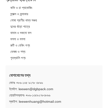
কফি ও চা প্যাকেজিং
স্ন্যাক্স ও ক্র্যাকার
পোষা প্রাণীর খাদ্য সঞ্চয়
দুধের গুঁড়ো পাত্রে
বাদাম ও শুকনো ফল
মশলা ও মশলা
রুটি ও বেকিং পণ্য
ভেষজ ও শস্য
গৃহস্থালি পণ্য
যোগাযোগের তথ্য
ফোনঃ +৮৬-১৩৫ ৯২৭৮ ৩৮৯৬
ইমেইল: leewen@dgbpack.com
হোয়াটসঅ্যাপঃ +৮৬-১৩৫৯২৭৮৩৮৯৬
স্কাইপ: leewenhuang@hotmail.com