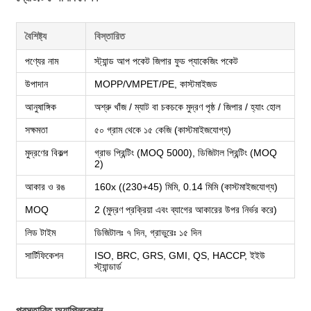
বৈশিষ্ট্য
বিস্তারিত
পণ্যের নাম
স্ট্যান্ড আপ পকেট জিপার ফুড প্যাকেজিং পকেট
উপাদান
MOPP/VMPET/PE, কাস্টমাইজড
আনুষাঙ্গিক
অশ্রু খাঁজ / ম্যাট বা চকচকে মুদ্রণ পৃষ্ঠ / জিপার / হ্যাং হোল
সক্ষমতা
৫০ গ্রাম থেকে ১৫ কেজি (কাস্টমাইজযোগ্য)
মুদ্রণের বিকল্প
গ্রাভ প্রিন্টিং (MOQ 5000), ডিজিটাল প্রিন্টিং (MOQ
2)
আকার ও রঙ
160x ((230+45) মিমি, 0.14 মিমি (কাস্টমাইজযোগ্য)
MOQ
2 (মুদ্রণ প্রক্রিয়া এবং ব্যাগের আকারের উপর নির্ভর করে)
লিড টাইম
ডিজিটালঃ ৭ দিন, গ্রাভুরেঃ ১৫ দিন
সার্টিফিকেশন
ISO, BRC, GRS, GMI, QS, HACCP, ইইউ
স্ট্যান্ডার্ড
প্রস্তাবিত অ্যাপ্লিকেশন