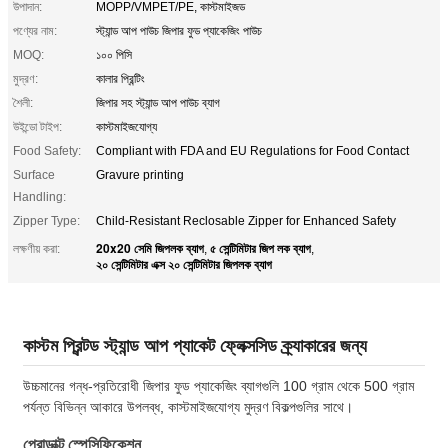
উপাদান:
MOPP/VMPET/PE, কাস্টমাইজড
পণ্যের নাম:
স্ট্যান্ড আপ পাউচ জিপার ফুড প্যাকেজিং পাউচ
MOQ:
১০০ পিসি
মুদ্রণ:
কালার প্রিন্টিং
শৈলী:
জিপার সহ স্ট্যান্ড আপ পাউচ ব্যাগ
উইন্ডো টাইপ:
কাস্টমাইজযোগ্য
Food Safety:
Compliant with FDA and EU Regulations for Food Contact
Surface
Gravure printing
Handling:
Zipper Type:
Child-Resistant Reclosable Zipper for Enhanced Safety
20x20 সেমি জিপলক ব্যাগ
৫ সেন্টিমিটার জিপ লক ব্যাগ
লক্ষণীয় করা:
,
,
২০ সেন্টিমিটার এক্স ২০ সেন্টিমিটার জিপলক ব্যাগ
কাস্টম প্রিন্টড স্ট্যান্ড আপ প্যাকেট ফ্লেক্সসিড ক্র্যাকারের জন্য
উচ্চমানের গন্ধ-প্রতিরোধী জিপার ফুড প্যাকেজিং ব্যাগগুলি 100 গ্রাম থেকে 500 গ্রাম
পর্যন্ত বিভিন্ন আকারে উপলব্ধ, কাস্টমাইজযোগ্য মুদ্রণ বিকল্পগুলির সাথে।
প্রোডাক্ট স্পেসিফিকেশন