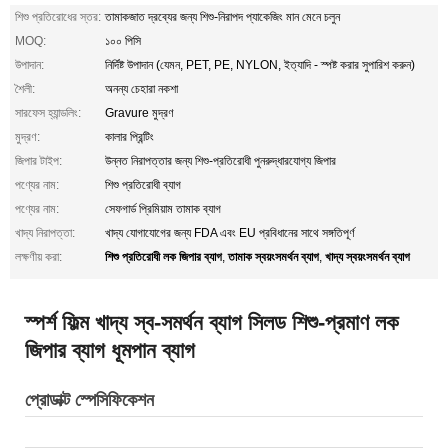
শিশু প্রতিরোধের স্তর:
তামাকজাত দ্রব্যের জন্য শিশু-নিরাপদ প্যাকেজিং মান মেনে চলুন
MOQ:
১০০ পিসি
উপাদান:
নির্দিষ্ট উপাদান (যেমন, PET, PE, NYLON, ইত্যাদি - স্পষ্ট করার সুপারিশ করুন)
শৈলী:
অনন্য চেহারা নকশা
সারফেস হ্যান্ডলিং:
Gravure মুদ্রণ
মুদ্রণ:
কালার প্রিন্টিং
জিপার টাইপ:
উন্নত নিরাপত্তার জন্য শিশু-প্রতিরোধী পুনরুদ্ধারযোগ্য জিপার
পণ্যের নাম:
শিশু প্রতিরোধী ব্যাগ
পণ্যের নাম:
সেফগার্ড প্রিমিয়াম তামাক ব্যাগ
খাদ্য নিরাপত্তা:
খাদ্য যোগাযোগের জন্য FDA এবং EU প্রবিধানের সাথে সঙ্গতিপূর্ণ
শিশু প্রতিরোধী লক জিপার ব্যাগ
তামাক স্বয়ংসমর্থন ব্যাগ
খাদ্য স্বয়ংসমর্থন ব্যাগ
লক্ষণীয় করা:
,
,
স্পর্শ ফিল্ম খাদ্য স্ব-সমর্থন ব্যাগ সিলড শিশু-প্রমাণ লক
জিপার ব্যাগ ধূমপান ব্যাগ
প্রোডাক্ট স্পেসিফিকেশন