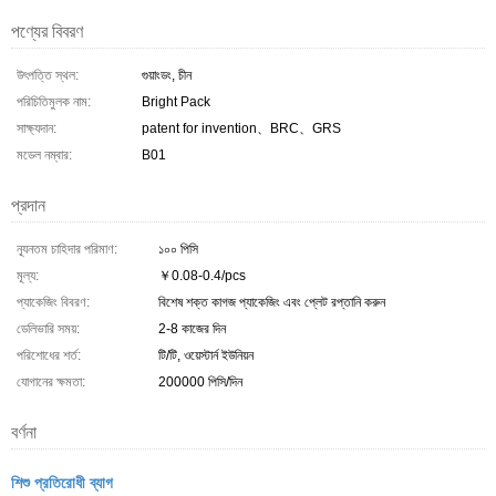
পণ্যের বিবরণ
উৎপত্তি স্থল:
গুয়াংডং, চীন
পরিচিতিমুলক নাম:
Bright Pack
সাক্ষ্যদান:
patent for invention、BRC、GRS
মডেল নম্বার:
B01
প্রদান
ন্যূনতম চাহিদার পরিমাণ:
১০০ পিসি
মূল্য:
￥0.08-0.4/pcs
প্যাকেজিং বিবরণ:
বিশেষ শক্ত কাগজ প্যাকেজিং এবং প্লেট রপ্তানি করুন
ডেলিভারি সময়:
2-8 কাজের দিন
পরিশোধের শর্ত:
টি/টি, ওয়েস্টার্ন ইউনিয়ন
যোগানের ক্ষমতা:
200000 পিসি/দিন
বর্ণনা
শিশু প্রতিরোধী ব্যাগ