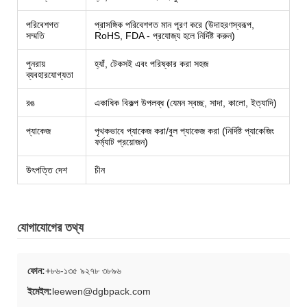
পরিবেশগত
প্রাসঙ্গিক পরিবেশগত মান পূরণ করে (উদাহরণস্বরূপ,
সম্মতি
RoHS, FDA - প্রযোজ্য হলে নির্দিষ্ট করুন)
পুনরায়
হ্যাঁ, টেকসই এবং পরিষ্কার করা সহজ
ব্যবহারযোগ্যতা
রঙ
একাধিক বিকল্প উপলব্ধ (যেমন স্বচ্ছ, সাদা, কালো, ইত্যাদি)
প্যাকেজ
পৃথকভাবে প্যাকেজ করা/বুল প্যাকেজ করা (নির্দিষ্ট প্যাকেজিং
ফর্ম্যাট প্রয়োজন)
উৎপত্তি দেশ
চীন
যোগাযোগের তথ্য
ফোন:
+৮৬-১৩৫ ৯২৭৮ ৩৮৯৬
ইমেইল:
leewen@dgbpack.com