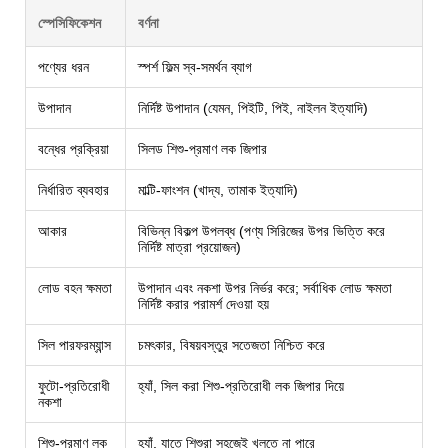
স্পেসিফিকেশন
বর্ণনা
পণ্যের ধরন
স্পর্শ ফিল্ম স্ব-সমর্থন ব্যাগ
উপাদান
নির্দিষ্ট উপাদান (যেমন, পিইটি, পিই, নাইলন ইত্যাদি)
বন্ধের প্রক্রিয়া
সিলড শিশু-প্রমাণ লক জিপার
নির্ধারিত ব্যবহার
মাল্টি-ফাংশন (খাদ্য, তামাক ইত্যাদি)
আকার
বিভিন্ন বিকল্প উপলব্ধ (পণ্য সিরিজের উপর ভিত্তি করে
নির্দিষ্ট মাত্রা প্রয়োজন)
লোড বহন ক্ষমতা
উপাদান এবং নকশা উপর নির্ভর করে; সর্বাধিক লোড ক্ষমতা
নির্দিষ্ট করার পরামর্শ দেওয়া হয়
সিল পারফরম্যান্স
চমৎকার, বিষয়বস্তুর সতেজতা নিশ্চিত করে
ফুটো-প্রতিরোধী
হ্যাঁ, সিল করা শিশু-প্রতিরোধী লক জিপার দিয়ে
নকশা
শিশু-প্রমাণ লক
হ্যাঁ, যাতে শিশুরা সহজেই খুলতে না পারে