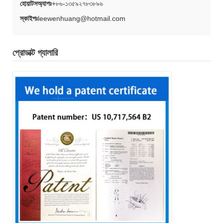
হোয়াটসঅ্যাপঃ
+৮৬-১৩৫৯২৭৮৩৮৯৬
স্কাইপঃ
leewenhuang@hotmail.com
প্রোডাক্ট গ্যালারি