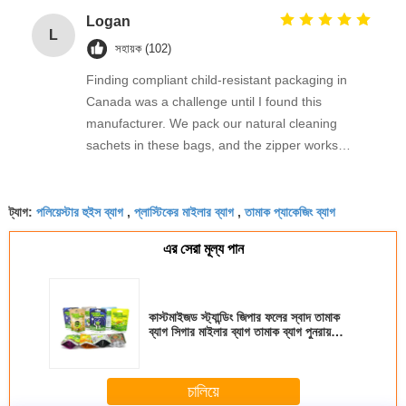
having these at home. The bags are also
Logan
L
recyclable where we are — bonus points!
সহায়ক (102)
Finding compliant child-resistant packaging in
Canada was a challenge until I found this
manufacturer. We pack our natural cleaning
sachets in these bags, and the zipper works
perfectly every time. The transparent window
option on the roll film lets the product show
পলিয়েস্টার হুইস ব্যাগ
প্লাস্টিকের মাইলার ব্যাগ
তামাক প্যাকেজিং ব্যাগ
beautifully. Fast shipping, excellent print quality,
ট্যাগ:
,
,
and fantastic support from the team.
এর সেরা মূল্য পান
কাস্টমাইজড স্ট্যান্ডিং জিপার ফলের স্বাদ তামাক
ব্যাগ সিগার মাইলার ব্যাগ তামাক ব্যাগ পুনরায়
বন্ধযোগ্য প্লাস্টিকের আগাছা ব্যাগ
চালিয়ে