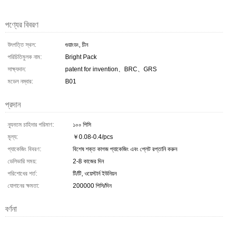
পণ্যের বিবরণ
উৎপত্তি স্থল:
গুয়াংডং, চীন
পরিচিতিমুলক নাম:
Bright Pack
সাক্ষ্যদান:
patent for invention、BRC、GRS
মডেল নম্বার:
B01
প্রদান
ন্যূনতম চাহিদার পরিমাণ:
১০০ পিসি
মূল্য:
￥0.08-0.4/pcs
প্যাকেজিং বিবরণ:
বিশেষ শক্ত কাগজ প্যাকেজিং এবং প্লেট রপ্তানি করুন
ডেলিভারি সময়:
2-8 কাজের দিন
পরিশোধের শর্ত:
টি/টি, ওয়েস্টার্ন ইউনিয়ন
যোগানের ক্ষমতা:
200000 পিসি/দিন
বর্ণনা