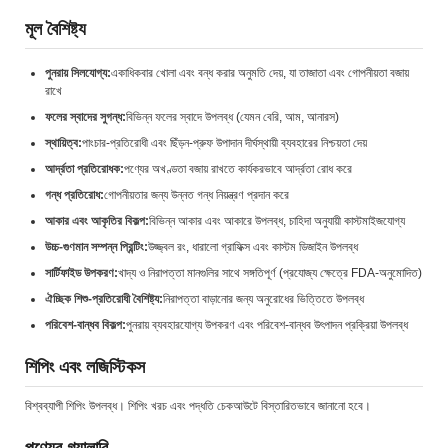
মূল বৈশিষ্ট্য
পুনরায় সিলযোগ্য:
একাধিকবার খোলা এবং বন্ধ করার অনুমতি দেয়, যা তাজাতা এবং গোপনীয়তা বজায়
রাখে
ফলের স্বাদের সুগন্ধ:
বিভিন্ন ফলের স্বাদে উপলব্ধ (যেমন বেরি, আম, আনারস)
স্থায়িত্ব:
পাংচার-প্রতিরোধী এবং ছিঁড়ন-প্রুফ উপাদান দীর্ঘস্থায়ী ব্যবহারের নিশ্চয়তা দেয়
আর্দ্রতা প্রতিরোধক:
পণ্যের অখণ্ডতা বজায় রাখতে কার্যকরভাবে আর্দ্রতা রোধ করে
গন্ধ প্রতিরোধ:
গোপনীয়তার জন্য উন্নত গন্ধ নিয়ন্ত্রণ প্রদান করে
আকার এবং আকৃতির বিকল্প:
বিভিন্ন আকার এবং আকারে উপলব্ধ, চাহিদা অনুযায়ী কাস্টমাইজযোগ্য
উচ্চ-গুণমান সম্পন্ন প্রিন্টিং:
উজ্জ্বল রং, ধারালো গ্রাফিক্স এবং কাস্টম ডিজাইন উপলব্ধ
সার্টিফাইড উপকরণ:
খাদ্য ও নিরাপত্তা মানগুলির সাথে সঙ্গতিপূর্ণ (প্রযোজ্য ক্ষেত্রে FDA-অনুমোদিত)
ঐচ্ছিক শিশু-প্রতিরোধী বৈশিষ্ট্য:
নিরাপত্তা বাড়ানোর জন্য অনুরোধের ভিত্তিতে উপলব্ধ
পরিবেশ-বান্ধব বিকল্প:
পুনরায় ব্যবহারযোগ্য উপকরণ এবং পরিবেশ-বান্ধব উৎপাদন প্রক্রিয়া উপলব্ধ
শিপিং এবং লজিস্টিকস
বিশ্বব্যাপী শিপিং উপলব্ধ। শিপিং খরচ এবং পদ্ধতি চেকআউটে বিস্তারিতভাবে জানানো হবে।
পণ্যের গ্যালারি