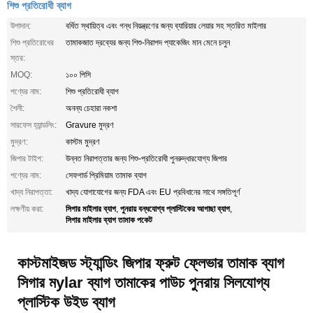
শিশু প্রতিরোধী ব্যাগ
উপাদান:
বর্ধিত স্থায়িত্ব এবং গন্ধ নিয়ন্ত্রণের জন্য ব্যারিয়ার লেয়ার সহ স্তরিত মাইলার
শিশু প্রতিরোধের
তামাকজাত দ্রব্যের জন্য শিশু-নিরাপদ প্যাকেজিং মান মেনে চলুন
স্তর:
MOQ:
১০০ পিসি
পণ্যের নাম:
শিশু প্রতিরোধী ব্যাগ
শৈলী:
অনন্য চেহারা নকশা
সারফেস হ্যান্ডলিং:
Gravure মুদ্রণ
মুদ্রণ:
কাস্টম মুদ্রণ
জিপার টাইপ:
উন্নত নিরাপত্তার জন্য শিশু-প্রতিরোধী পুনরুদ্ধারযোগ্য জিপার
পণ্যের নাম:
সেফগার্ড প্রিমিয়াম তামাক ব্যাগ
খাদ্য নিরাপত্তা:
খাদ্য যোগাযোগের জন্য FDA এবং EU প্রবিধানের সাথে সঙ্গতিপূর্ণ
সিগার মাইলার ব্যাগ
পুনরায় বন্ধযোগ্য প্লাস্টিকের আগাছা ব্যাগ
লক্ষণীয় করা:
,
,
সিগার মাইলার ব্যাগ তামাক পকেট
কাস্টমাইজড স্ট্যান্ডিং জিপার ফ্রুট ফ্লেভার তামাক ব্যাগ
সিগার মylar ব্যাগ তামাকের পাউচ পুনরায় সিলযোগ্য
প্লাস্টিক উইড ব্যাগ