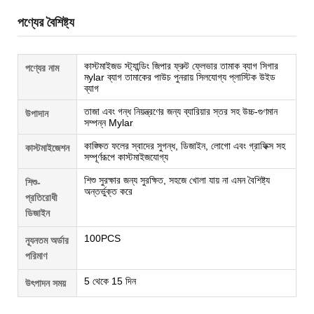
পণ্যের বৈশিষ্ট্য
কাস্টমাইজড স্ট্যান্ডিং জিপার ফ্রুট ফ্লেভার তামাক ব্যাগ সিগার
পণ্যের নাম
মylar ব্যাগ তামাকের পাউচ পুনরায় সিলযোগ্য প্লাস্টিক উইড
ব্যাগ
তাজা এবং গন্ধ নিয়ন্ত্রণের জন্য ব্যারিয়ার স্তর সহ উচ্চ-গুণমান
উপাদান
সম্পন্ন Mylar
কাঙ্ক্ষিত ফলের স্বাদের সুগন্ধ, ডিজাইন, লোগো এবং গ্রাফিক্স সহ
কাস্টমাইজেশন
সম্পূর্ণরূপে কাস্টমাইজযোগ্য
শিশু সুরক্ষার জন্য সুরক্ষিত, সহজে খোলা যায় না এমন বৈশিষ্ট্য
শিশু-
অন্তর্ভুক্ত করে
প্রতিরোধী
ডিজাইন
100PCS
ন্যূনতম অর্ডার
পরিমাণ
5 থেকে 15 দিন
উৎপাদন সময়