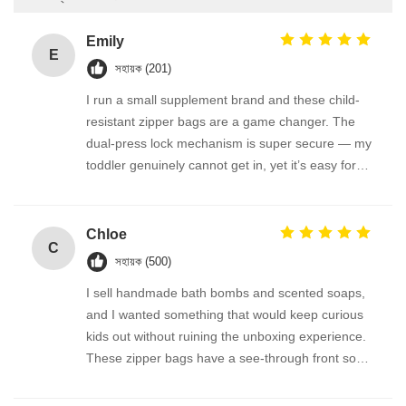
Emily
E
সহায়ক (201)
I run a small supplement brand and these child-
resistant zipper bags are a game changer. The
dual-press lock mechanism is super secure — my
toddler genuinely cannot get in, yet it’s easy for
adults. We use them for melatonin gummies and
vitamin D pouches. The material is thick and
odorless, and the bag reseals perfectly. FDA-
Chloe
C
compliant feel, great quality!
সহায়ক (500)
I sell handmade bath bombs and scented soaps,
and I wanted something that would keep curious
kids out without ruining the unboxing experience.
These zipper bags have a see-through front so
the product is visible, but the lock is so cleverly
designed. Parents tell me they feel much safer