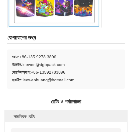
যোগাযোগের তথ্য
ফোন:
+86-135 9278 3896
ইমেইল:
leewen@dgbpack.com
হোয়াটসঅ্যাপ:
+86-13592783896
স্কাইপ:
leewenhuang@hotmail.com
রেটিং ও পর্যালোচনা
সামগ্রিক রেটিং