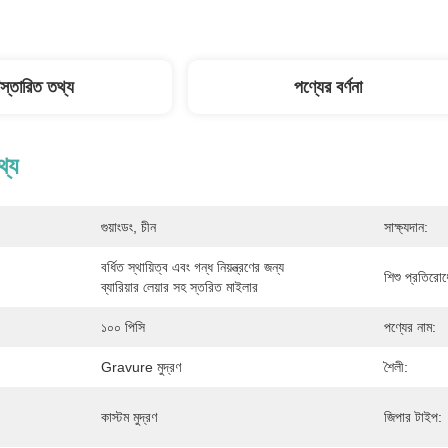
িস্তারিত তথ্য
পণ্যের বর্ণনা
থ্য
গুয়াংডং, চীন
সাক্ষ্যদান:
বর্ধিত স্থায়িত্ব এবং গন্ধ নিয়ন্ত্রণের জন্য 
শিশু প্রতিরোধ
ব্যারিয়ার লেয়ার সহ স্তরিত মাইলার
১০০ পিসি
পণ্যের নাম:
Gravure মুদ্রণ
শৈলী:
কাস্টম মুদ্রণ
জিপার টাইপ: