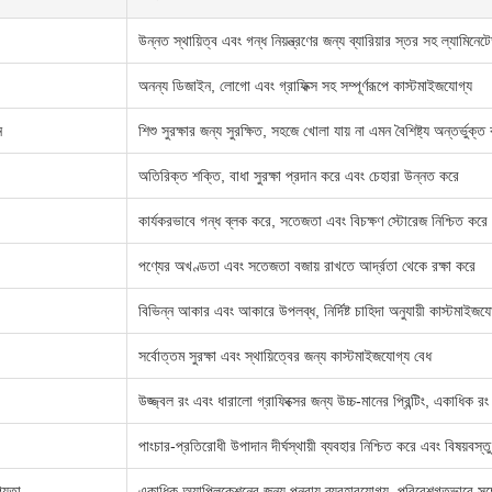
উন্নত স্থায়িত্ব এবং গন্ধ নিয়ন্ত্রণের জন্য ব্যারিয়ার স্তর সহ ল্যামিনে
অনন্য ডিজাইন, লোগো এবং গ্রাফিক্স সহ সম্পূর্ণরূপে কাস্টমাইজযোগ্য
ন
শিশু সুরক্ষার জন্য সুরক্ষিত, সহজে খোলা যায় না এমন বৈশিষ্ট্য অন্তর্ভুক্ত
অতিরিক্ত শক্তি, বাধা সুরক্ষা প্রদান করে এবং চেহারা উন্নত করে
কার্যকরভাবে গন্ধ ব্লক করে, সতেজতা এবং বিচক্ষণ স্টোরেজ নিশ্চিত করে
পণ্যের অখণ্ডতা এবং সতেজতা বজায় রাখতে আর্দ্রতা থেকে রক্ষা করে
বিভিন্ন আকার এবং আকারে উপলব্ধ, নির্দিষ্ট চাহিদা অনুযায়ী কাস্টমাইজয
সর্বোত্তম সুরক্ষা এবং স্থায়িত্বের জন্য কাস্টমাইজযোগ্য বেধ
উজ্জ্বল রং এবং ধারালো গ্রাফিক্সের জন্য উচ্চ-মানের প্রিন্টিং, একাধিক রং
পাংচার-প্রতিরোধী উপাদান দীর্ঘস্থায়ী ব্যবহার নিশ্চিত করে এবং বিষয়বস্তু
গ্যতা
একাধিক অ্যাপ্লিকেশনের জন্য পুনরায় ব্যবহারযোগ্য, পরিবেশগতভাবে 