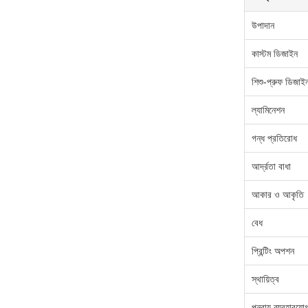
উপাদান
কাস্টম ডিজাইন
শিশু-প্রুফ ডিজাই
ল্যামিনেশন
গন্ধ প্রতিরোধ
আর্দ্রতা বাধা
আকার ও আকৃতি
বেধ
প্রিন্টিং অপশন
স্থায়িত্ব
পুনরায় ব্যবহারযো