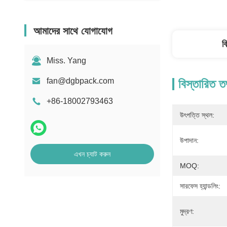
আমাদের সাথে যোগাযোগ
ব
Miss. Yang
fan@dgbpack.com
বিস্তারিত ত
+86-18002793463
উৎপত্তি স্থল:
উপাদান:
এখন চ্যাট করুন
MOQ:
সারফেস হ্যান্ডলিং:
মুদ্রণ: