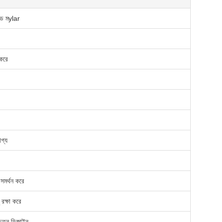
টেড মylar
 করে
োগ্য
 সমর্থন করে
 রক্ষা করে
সচেতন ডিজাইন