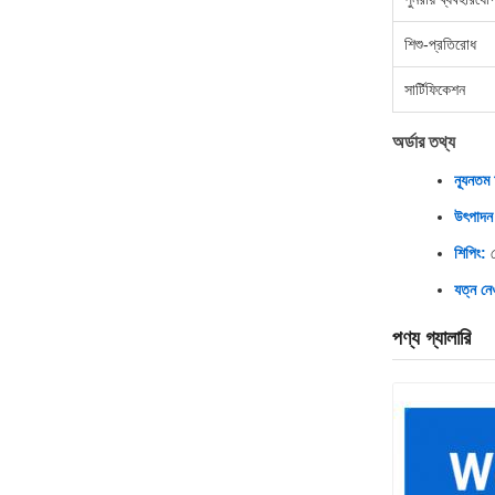
শিশু-প্রতিরোধ
সার্টিফিকেশন
অর্ডার তথ্য
ন্যূনতম
উৎপাদন 
শিপিং:
চ
যত্ন নেও
পণ্য গ্যালারি