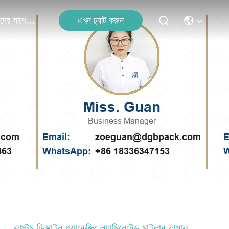
এখন চ্যাট করুন
আমাদের সাথে যোগাযোগ
কাস্টম ডিজাইন প্যাকেজিং ল্যামিনেটেড মাইলার তামাক