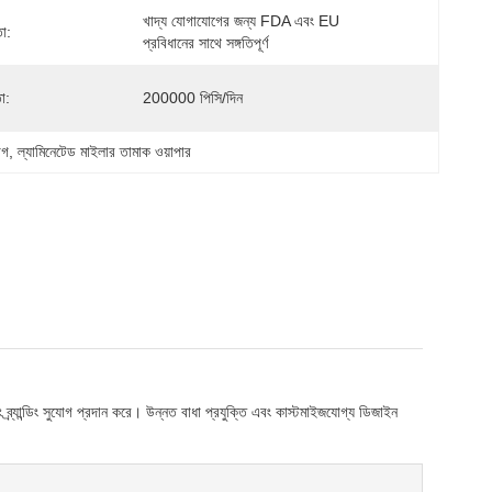
খাদ্য যোগাযোগের জন্য FDA এবং EU 
তা:
প্রবিধানের সাথে সঙ্গতিপূর্ণ
া:
200000 পিসি/দিন
াগ
, 
ল্যামিনেটেড মাইলার তামাক ওয়াপার
্র্যান্ডিং সুযোগ প্রদান করে। উন্নত বাধা প্রযুক্তি এবং কাস্টমাইজযোগ্য ডিজাইন