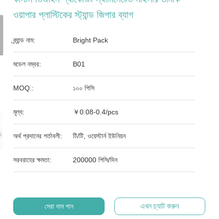
ওয়াপার প্লাস্টিকের স্ট্যান্ড জিপার ব্যাগ
ব্র্যান্ড নাম:
Bright Pack
মডেল নম্বর:
B01
MOQ.:
১০০ পিসি
মূল্য:
￥0.08-0.4/pcs
অর্থ প্রদানের শর্তাবলী:
টি/টি, ওয়েস্টার্ন ইউনিয়ন
সরবরাহের ক্ষমতা:
200000 পিসি/দিন
এখন চ্যাট করুন
সেরা দাম পান