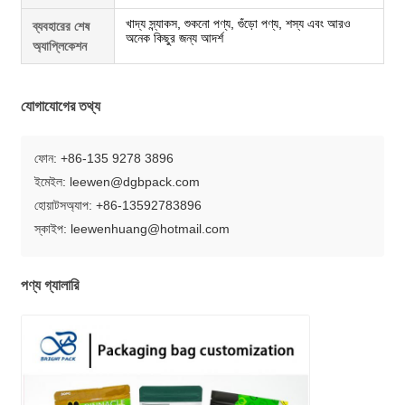
খাদ্য স্ন্যাকস, শুকনো পণ্য, গুঁড়ো পণ্য, শস্য এবং আরও
ব্যবহারের শেষ
অনেক কিছুর জন্য আদর্শ
অ্যাপ্লিকেশন
যোগাযোগের তথ্য
ফোন: +86-135 9278 3896
ইমেইল: leewen@dgbpack.com
হোয়াটসঅ্যাপ: +86-13592783896
স্কাইপ: leewenhuang@hotmail.com
পণ্য গ্যালারি