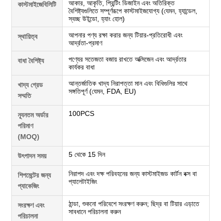
আকার, আকৃতি, প্রিন্টিং ডিজাইন এবং অতিরিক্ত
কাস্টমাইজেবিলিটি
বৈশিষ্ট্যগুলিতে সম্পূর্ণরূপে কাস্টমাইজযোগ্য (যেমন, হ্যান্ডেল,
স্বচ্ছ উইন্ডো, হ্যাং হোল)
আপনার পণ্য রক্ষা করার জন্য টিয়ার-প্রতিরোধী এবং
স্থায়িত্ব
আর্দ্রতা-প্রমাণ
পণ্যের সতেজতা বজায় রাখতে অক্সিজেন এবং আর্দ্রতার
বাধা বৈশিষ্ট্য
কার্যকর বাধা
আন্তর্জাতিক খাদ্য নিরাপত্তা মান এবং বিধিগুলির সাথে
খাদ্য গ্রেড
সঙ্গতিপূর্ণ (যেমন, FDA, EU)
সম্মতি
100PCS
ন্যূনতম অর্ডার
পরিমাণ
(MOQ)
5 থেকে 15 দিন
উৎপাদন সময়
নিরাপদ এবং দক্ষ পরিবহনের জন্য কাস্টমাইজড কার্টন বক্স বা
শিপমেন্টের জন্য
প্যালেটাইজিং
প্যাকেজিং
ঠান্ডা, শুকনো পরিবেশে সংরক্ষণ করুন; ছিদ্র বা টিয়ার এড়াতে
সংরক্ষণ এবং
সাবধানে পরিচালনা করুন
পরিচালনা