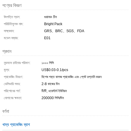
পণ্যের বিবরণ
উৎপত্তি স্থল:
গুয়ানডং চীন
পরিচিতিমুলক নাম:
Bright Pack
সাক্ষ্যদান:
GRS、BRC、SGS、FDA
মডেল নম্বার:
E01
প্রদান
ন্যূনতম চাহিদার পরিমাণ:
১০০০ পিসি
মূল্য:
US$0.03-0.1/pcs
প্যাকেজিং বিবরণ:
বিশেষ শক্ত কাগজ প্যাকেজিং এবং প্লেট রপ্তানি করুন
ডেলিভারি সময়:
2-8 কাজের দিন
পরিশোধের শর্ত:
টি/টি, ওয়েস্টার্ন ইউনিয়ন
যোগানের ক্ষমতা:
200000 পিসি/দিন
বর্ণনা
খাদ্য প্যাকেজিং ব্যাগ