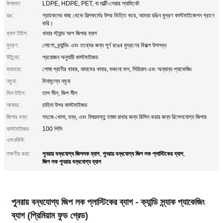
উপাদান:
LDPE, HDPE, PET, বা মাল্টি-লেয়ার ল্যামিনেট
রঙ:
গ্রাহকদের কাছ থেকে শিল্পকর্মের উপর ভিত্তি করে, আমরা রঙিন মুদ্রণ কাস্টমাইজেশন গ্রহণ
করি।
ব্যাগ টাইপ:
খাবার স্ট্যান্ড আপ জিপার ব্যাগ
মুদ্রণ:
লোগো, ব্র্যান্ডিং এবং তথ্যের জন্য পূর্ণ রঙের মুদ্রণের বিকল্প উপলব্ধ
উইন্ডো:
প্রয়োজন অনুযায়ী কাস্টমাইজড
ব্যবহার:
পোষা প্রাণীর খাবার, বাদামের খাবার, শুকনো ফল, সিরিয়াল এবং অন্যান্য প্যাকেজিং
নমুনা:
বিনামূল্যে নমুনা
সিল টাইপ:
তাপ সীল, জিপ সীল
আকার:
চাহিদা উপর কাস্টমাইজড
জিপার বন্ধ:
সহজে খোলা, বন্ধ, এবং বিষয়বস্তু তাজা রাখার জন্য রিসিল করার জন্য রিসেলযোগ্য জিপার
কাস্টমাইজড
100 পিসি
এমওকিউ:
পুনরায় বন্ধযোগ্য জিপলক ব্যাগ
পুনরায় বন্ধযোগ্য জিপ লক প্লাস্টিকের ব্যাগ
লক্ষণীয় করা:
,
,
জিপ লক পুনরায় বন্ধযোগ্য ব্যাগ
পুনরায় বন্ধযোগ্য জিপ লক প্লাস্টিকের ব্যাগ - ক্যান্ডি স্ন্যাক প্যাকেজিং
ব্যাগ (প্রিমিয়াম ফুড গ্রেড)