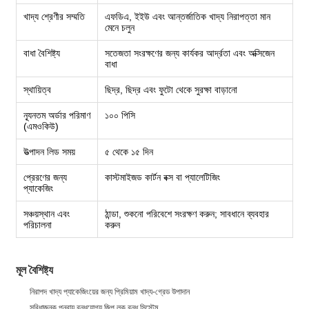
খাদ্য শ্রেণীর সম্মতি
এফডিএ, ইইউ এবং আন্তর্জাতিক খাদ্য নিরাপত্তা মান
মেনে চলুন
বাধা বৈশিষ্ট্য
সতেজতা সংরক্ষণের জন্য কার্যকর আর্দ্রতা এবং অক্সিজেন
বাধা
স্থায়িত্ব
ছিদ্র, ছিদ্র এবং ফুটো থেকে সুরক্ষা বাড়ানো
ন্যূনতম অর্ডার পরিমাণ
১০০ পিসি
(এমওকিউ)
উত্পাদন লিড সময়
৫ থেকে ১৫ দিন
প্রেরণের জন্য
কাস্টমাইজড কার্টন বক্স বা প্যালেটিজিং
প্যাকেজিং
সঞ্চয়স্থান এবং
ঠান্ডা, শুকনো পরিবেশে সংরক্ষণ করুন; সাবধানে ব্যবহার
পরিচালনা
করুন
মূল বৈশিষ্ট্য
নিরাপদ খাদ্য প্যাকেজিংয়ের জন্য প্রিমিয়াম খাদ্য-গ্রেড উপাদান
সুবিধাজনক পুনরায় বন্ধযোগ্য জিপ লক বন্ধ সিস্টেম