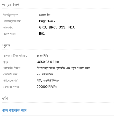
পণ্যের বিবরণ
উৎপত্তি স্থল:
গুয়ানডং চীন
পরিচিতিমুলক নাম:
Bright Pack
সাক্ষ্যদান:
GRS、BRC、SGS、FDA
মডেল নম্বার:
E01
প্রদান
ন্যূনতম চাহিদার পরিমাণ:
১০০০ পিসি
মূল্য:
US$0.03-0.1/pcs
প্যাকেজিং বিবরণ:
বিশেষ শক্ত কাগজ প্যাকেজিং এবং প্লেট রপ্তানি করুন
ডেলিভারি সময়:
2-8 কাজের দিন
পরিশোধের শর্ত:
টি/টি, ওয়েস্টার্ন ইউনিয়ন
যোগানের ক্ষমতা:
200000 পিসি/দিন
বর্ণনা
খাদ্য প্যাকেজিং ব্যাগ