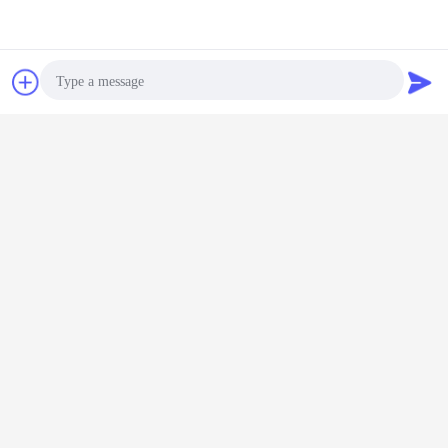
চ্যাট
উদ্ধৃতির জন্য আবেদন
Photo
Video Call
Audio Call