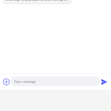
চ্যাট
উদ্ধৃতির জন্য আবেদন