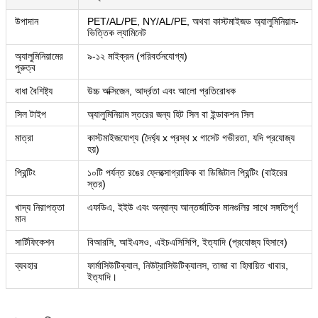
উপাদান
PET/AL/PE, NY/AL/PE, অথবা কাস্টমাইজড অ্যালুমিনিয়াম-
ভিত্তিক ল্যামিনেট
অ্যালুমিনিয়ামের
৯-১২ মাইক্রন (পরিবর্তনযোগ্য)
পুরুত্ব
বাধা বৈশিষ্ট্য
উচ্চ অক্সিজেন, আর্দ্রতা এবং আলো প্রতিরোধক
সিল টাইপ
অ্যালুমিনিয়াম স্তরের জন্য হিট সিল বা ইন্ডাকশন সিল
মাত্রা
কাস্টমাইজযোগ্য (দৈর্ঘ্য x প্রস্থ x গাসেট গভীরতা, যদি প্রযোজ্য
হয়)
প্রিন্টিং
১০টি পর্যন্ত রঙের ফ্লেক্সোগ্রাফিক বা ডিজিটাল প্রিন্টিং (বাইরের
স্তর)
খাদ্য নিরাপত্তা
এফডিএ, ইইউ এবং অন্যান্য আন্তর্জাতিক মানগুলির সাথে সঙ্গতিপূর্ণ
মান
সার্টিফিকেশন
বিআরসি, আইএসও, এইচএসিসিপি, ইত্যাদি (প্রযোজ্য হিসাবে)
ব্যবহার
ফার্মাসিউটিক্যাল, নিউট্রাসিউটিক্যালস, তাজা বা হিমায়িত খাবার,
ইত্যাদি।