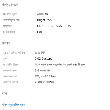
পণ্যের বিবরণ
উৎপত্তি স্থল:
গুয়ানডং চীন
পরিচিতিমুলক নাম:
Bright Pack
সাক্ষ্যদান:
GRS、BRC、SGS、FDA
মডেল নম্বার:
E01
প্রদান
ন্যূনতম চাহিদার পরিমাণ:
১০০০ পিসি
মূল্য:
0.02-2usd/pc
প্যাকেজিং বিবরণ:
বিশেষ শক্ত কাগজ প্যাকেজিং এবং প্লেট রপ্তানি করুন
ডেলিভারি সময়:
2-8 কাজের দিন
পরিশোধের শর্ত:
টি/টি, ওয়েস্টার্ন ইউনিয়ন
যোগানের ক্ষমতা:
200000 পিসি/দিন
বর্ণনা
খাদ্য প্যাকেজিং ব্যাগ