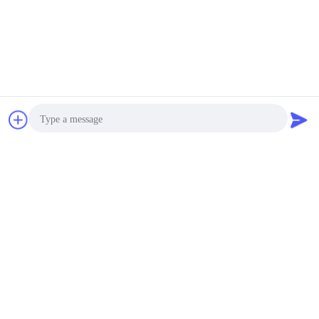
চ্যাট
উদ্ধৃতির জন্য আবেদন
Photo
Video Call
Audio Call