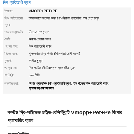
শিশু প্রতিরোধী ব্যাগ
উপাদান:
VMOPP+PET+PE
শিশু প্রতিরোধের
তামাকজাত দ্রব্যের জন্য শিশু-নিরাপদ প্যাকেজিং মান মেনে চলুন
স্তর:
সারফেস হ্যান্ডলিং:
Gravure মুদ্রণ
শৈলী:
অনন্য চেহারা নকশা
পণ্যের নাম:
শিশু প্রতিরোধী ব্যাগ
সিলের ধরন:
পুনরুদ্ধারযোগ্য জিপার (শিশু-প্রতিরোধী নকশা)
মুদ্রণ:
কাস্টম মুদ্রণ
পণ্যের নাম:
শিশু-প্রতিরোধী নিরাপত্তা প্যাকেজিং ব্যাগ
MOQ:
১০০ পিসি
জিপার প্যাকেজিং শিশু প্রতিরোধী ব্যাগ
তিন পক্ষের শিশু প্রতিরোধী ব্যাগ
লক্ষণীয় করা:
,
,
পুনরায় বন্ধযোগ্য ব্যাগ
কাস্টম থ্রি-সাইডেড চাইল্ড-রেসিস্ট্যান্ট Vmopp+Pet+Pe জিপার
প্যাকেজিং ব্যাগ