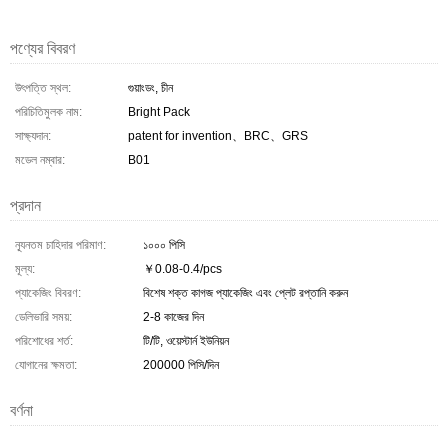
পণ্যের বিবরণ
উৎপত্তি স্থল:
গুয়াংডং, চীন
পরিচিতিমুলক নাম:
Bright Pack
সাক্ষ্যদান:
patent for invention、BRC、GRS
মডেল নম্বার:
B01
প্রদান
ন্যূনতম চাহিদার পরিমাণ:
১০০০ পিসি
মূল্য:
￥0.08-0.4/pcs
প্যাকেজিং বিবরণ:
বিশেষ শক্ত কাগজ প্যাকেজিং এবং প্লেট রপ্তানি করুন
ডেলিভারি সময়:
2-8 কাজের দিন
পরিশোধের শর্ত:
টি/টি, ওয়েস্টার্ন ইউনিয়ন
যোগানের ক্ষমতা:
200000 পিসি/দিন
বর্ণনা