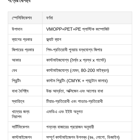
পণ্যের বৈশিষ্ট্য
স্পেসিফিকেশন
বর্ণনা
উপাদান
VMOPP+PET+PE প্লাস্টিক কম্পোজিট
ব্যাগের প্রকার
ফ্ল্যাট ব্যাগ
জিপারের প্রকার
শিশু-প্রতিরোধী পুনরায় বন্ধযোগ্য জিপার
আকার
কাস্টমাইজযোগ্য (দৈর্ঘ্য x প্রস্থ x গাসেট)
বেধ
কাস্টমাইজযোগ্য (যেমন, 80-200 মাইক্রন)
প্রিন্টিং
কাস্টম প্রিন্টিং (CMYK + প্যান্টোন কালার)
বাধা বৈশিষ্ট্য
উচ্চ আর্দ্রতা, অক্সিজেন এবং আলোর বাধা
স্থায়িত্ব
টিয়ার-প্রতিরোধী এবং পাংচার-প্রতিরোধী
খাদ্যের জন্য
এফডিএ এবং ইইউ অনুগত
নিরাপদ
সার্টিফিকেশন
গন্তব্য বাজারের প্রয়োজন অনুযায়ী
কাস্টমাইজেশন
সম্পূর্ণ কাস্টমাইজেশন উপলব্ধ (রঙ, লোগো, ডিজাইন)